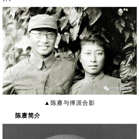
▲陈赓与傅涯合影
陈赓简介