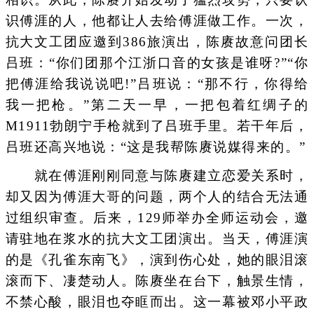
识傅涯的人，他都让人去给傅涯做工作。一次，
抗大文工团应邀到386旅演出，陈赓故意问团长
吕班：“你们团那个江浙口音的女孩是谁呀?”“你
把傅涯给我说说吧!”吕班说：“那不行，你得给
我一把枪。”第二天一早，一把包着红绸子的
M1911勃朗宁手枪就到了吕班手里。若干年后，
吕班还高兴地说：“这是我帮陈赓说媒得来的。”
就在傅涯刚刚同意与陈赓建立恋爱关系时，
却又因为傅涯大哥的问题，两个人的结合无法通
过组织审查。后来，129师举办全师运动会，邀
请驻地在浆水的抗大文工团演出。当天，傅涯演
的是《孔雀东南飞》，演到伤心处，她的眼泪滚
滚而下、凄楚动人。陈赓坐在台下，触景生情，
不禁心酸，眼泪也夺眶而出。这一幕被邓小平政