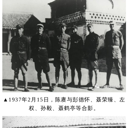
▲1937年2月15日，陈赓与彭德怀、聂荣臻、左
权、孙毅、聂鹤亭等合影。