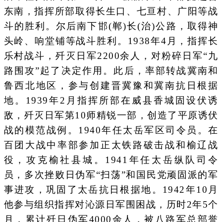
东南，指挥所部取得长生口、七亘村、广阳等战
斗的胜利。尔后南下邯(郸)长(治)公路，取得神
头岭、响堂铺等战斗胜利。1938年4月，指挥长
乐村战斗，歼灭日军2200余人，对粉碎日军“九
路围攻”起了决定作用。此后，率部转战冀南和
鲁西北地区，参与创建晋冀豫和冀南抗日根据
地。1939年2月指挥所部在威县香城固设伏诱
敌，歼灭日军第10师精锐一部，创造了平原诱伏
战的模范战例。1940年任太岳军区司令员。在
百团大战中率部参加正太铁路破击战和榆辽战
役，攻克榆社县城。1941年任太岳纵队司令
员，多次挫败日伪军“扫荡”和国民党顽固派的军
事进攻，巩固了太岳抗日根据地。1942年10月
他参与组织指挥对沁源日军围困战，历时2年5个
月，累计歼日伪军4000余人，被八路军总部誉