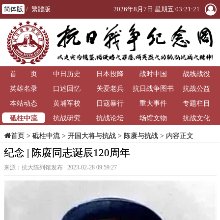
简体版
/
繁體版
2026年8月7日 星期五 03:21:22
首 页
中日历史
日本投降
战时中国
战线战役
英雄名录
口述回忆
关爱老兵
抗日战争图书
抗战公益
本站动态
黄埔军校
日寇暴行
重大事件
馆
专题栏目
砥柱中流
抗战研究
抗战论坛
场馆文物
抗战文化
>
砥柱中流
>
开国大将与抗战
>
陈赓与抗战
> 内容正文
首页
纪念 | 陈赓同志诞辰120周年
来源：抗大陈列馆发布 2023-02-28 09:59:27