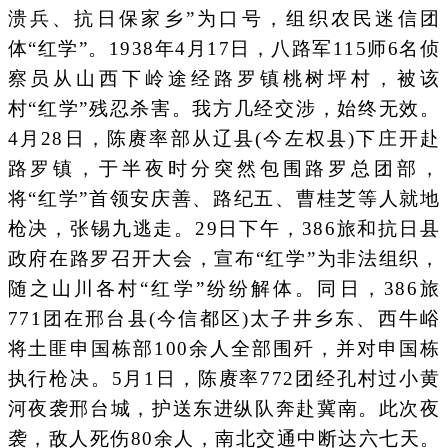
溃兵、抗日保家乡”为口号，组织农民迷信团
体“红学”。1938年4月17日，八路军115师6名侦
察员从山西下岭途经路罗镇桃树坪村，被该
村“红学”残忍杀害。我方几经交涉，始终无效。
4月28日，陈赓率部从辽县(今左权县)下庄开赴
路罗镇，于半夜时分突然包围路罗总团部，
将“红学”首领安庆善、路纪五、曹桂芝等人就地
枪决，张锡九逃走。29日下午，386旅和抗日县
政府在路罗召开大会，宣布“红学”为非法组织，
随之山川各村“红学”纷纷解体。同日，386旅
771团在邢台县(今信都区)太子井乡东、西牛峪
将土匪申国栋部100余人全部围歼，并对申国栋
执行枪决。5月1日，陈赓率772团经孔村过小黄
河夜袭邢台城，护送东进纵队奔赴冀南。此次夜
袭，敌人死伤80余人，南北交通中断达六七天。