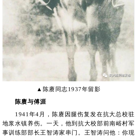
▲陈赓同志1937年留影
陈赓与傅涯
1941年4月，陈赓因腿伤复发在抗大总校驻
地浆水镇养伤。一天，他到抗大校部前南峪村军
事训练部部长王智涛家串门。王智涛问他：你现