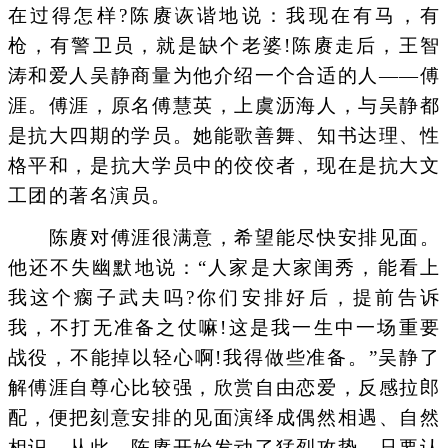
在过得怎样?陈赓诙谐地说：我现在有马，有
枪，有警卫员，就是缺个老婆!陈赓走后，王智
涛和爱人吴静商量为他介绍一个合适的人——傅
涯。傅涯，原名傅慧英，上虞沥海人，与吴静都
是抗大四期的学员。她能歌善舞、知书达理、性
格平和，是抗大学员中的佼佼者，现在是抗大文
工团的著名演员。
陈赓对傅涯很满意，希望能尽快安排见面。
他还不失幽默地说：“人家是大家闺秀，能看上
我这个瘸子武夫吗?你们安排好后，提前告诉
我，不打无准备之仗嘛!这是我一生中一场重要
战役，不能掉以轻心啊!我得做些准备。”吴静了
解傅涯自尊心比较强，欣赏自由恋爱，反感拉郎
配，便把刻意安排的见面演绎成偶然相遇、自然
相识。从此，陈赓开始发动了猛烈攻势，只要认