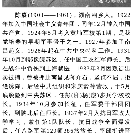
陈赓(1903——1961)，湖南湘乡人。1922
年加入中国社会主义青年团，同年12月转入中国
共产党。1924年5月考入黄埔军校第1期，是我
党培养的早期军事骨干之一。1927年参加了南
昌起义。1928年起在中共中央特科工作。1931
年10月到鄂豫皖苏区，任中国工农红军师长。后
在战斗中负伤到上海就医。1933年3月因叛徒出
卖被捕，曾被押赴南昌见蒋介石，坚贞不屈，拒
绝诱降。后经中共组织和宋庆龄等营救，于5月
底脱险到中央苏区，任彭(湃)杨(殷)步兵学校校
长。1934年10月参加长征，任军委干部团团
长。到陕北后任师长。1937年2月入抗日军政大
学学习，兼任第1队队长。抗日战争全面爆发
后，任八路军第129师386旅旅长，率部挺进晋