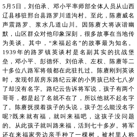
5月5日，刘伯承、邓小平率师部全体人员从山西
辽县移驻邢台县路罗川道沟村。至此，陈赓威名
声震路罗、浆水几道山川。因陈赓大将诙谐幽
默，山区群众对他印象深刻，很多故事在当地传
为美谈。其中，“来福起名”的故事最为知名。
1939年的路罗镇英谈村是名副其实的抗战堡
垒，邓小平、彭德怀、刘伯承、左权、陈赓等二
十多位八路军将领都在此驻扎过。陈赓刚到英谈
时，发现邻居房东路纪云家的小男孩已经七八岁
了却没有名字。路纪云告诉将军说，孩子有两个
哥哥，都是起了名就不在了，所以他就不起名字
了。陈赓抚摸着孩子的头说，孩子怎么能没名字
呢?既来就有福，就叫来福吧，这孩子没问题
的。从此孩子就叫路来福，活到七十多岁。将军
还在来福家旁边亲手种了一棵树，被村里人称