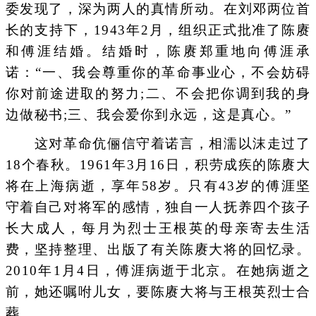
委发现了，深为两人的真情所动。在刘邓两位首
长的支持下，1943年2月，组织正式批准了陈赓
和傅涯结婚。结婚时，陈赓郑重地向傅涯承
诺：“一、我会尊重你的革命事业心，不会妨碍
你对前途进取的努力;二、不会把你调到我的身
边做秘书;三、我会爱你到永远，这是真心。”
这对革命伉俪信守着诺言，相濡以沫走过了
18个春秋。1961年3月16日，积劳成疾的陈赓大
将在上海病逝，享年58岁。只有43岁的傅涯坚
守着自己对将军的感情，独自一人抚养四个孩子
长大成人，每月为烈士王根英的母亲寄去生活
费，坚持整理、出版了有关陈赓大将的回忆录。
2010年1月4日，傅涯病逝于北京。在她病逝之
前，她还嘱咐儿女，要陈赓大将与王根英烈士合
葬。