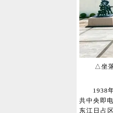
△坐落在
1938年
共中央即
东江日占区