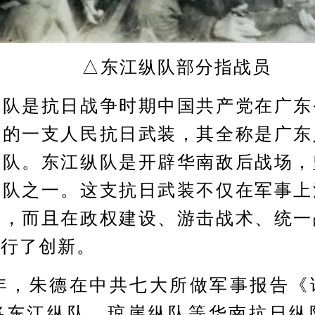
△东江纵队部分指战员
是抗日战争时期中国共产党在广东
导的一支人民抗日武装，其全称是广东
纵队。东江纵队是开辟华南敌后战场，
部队之一。这支抗日武装不仅在军事上
者，而且在政权建设、游击战术、统一
进行了创新。
年，朱德在中共七大所做军事报告《
将东江纵队、琼崖纵队等华南抗日纵