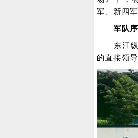
军、新四军
军队序
东江纵队
的直接领