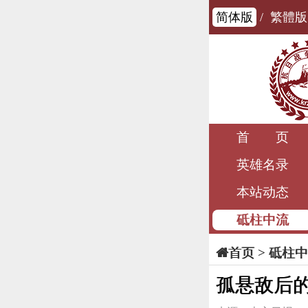
简体版
/
繁體版
首 页
英雄名录
本站动态
砥柱中流
>
砥柱中
首页
孤悬敌后