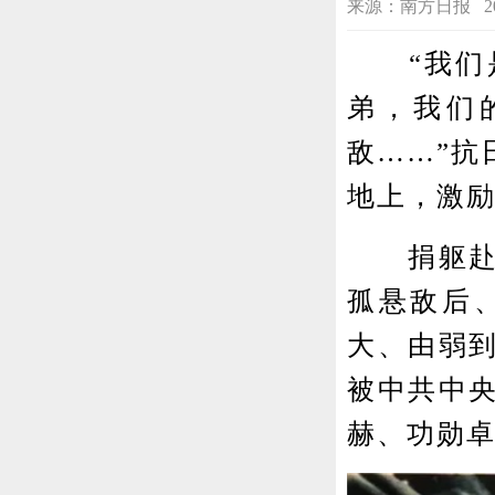
来源：南方日报 2023-0
“我们是
弟，我们
敌……”抗
地上，激
捐躯赴国
孤悬敌后
大、由弱
被中共中央
赫、功勋