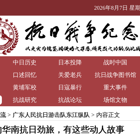
2026年8月7日 星期五
中日历史
日本投降
战时中国
口述回忆
关爱老兵
抗日战争图书馆
黄埔军校
日寇暴行
重大事件
抗战研究
抗战论坛
场馆文物
流
>
广东人民抗日游击队东江纵队
> 内容正文
的华南抗日劲旅，有这些动人故事