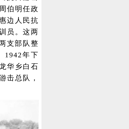
周伯明任政
宝惠边人民抗
训员。这两
，两支部队整
1942年下
龙华乡白石
游击总队，