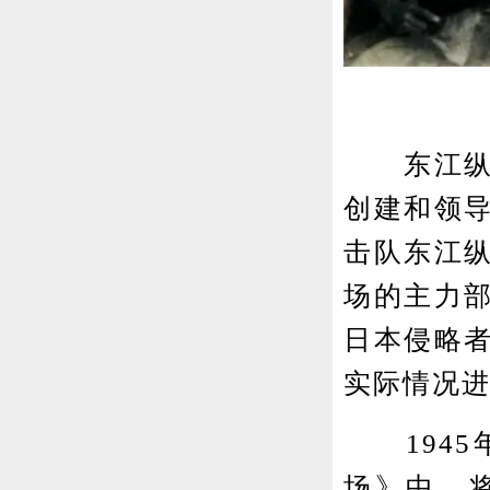
东江纵队
创建和领
击队东江
场的主力
日本侵略
实际情况
1945
场》中，