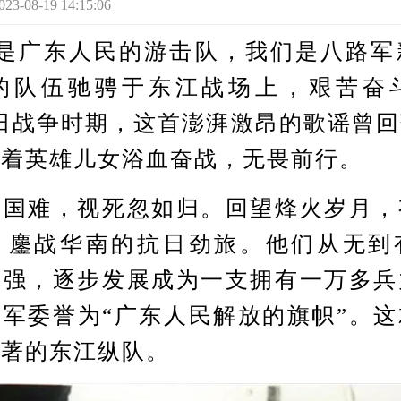
8-19 14:15:06
广东人民的游击队，我们是八路军
的队伍驰骋于东江战场上，艰苦奋
日战争时期，这首澎湃激昂的歌谣曾
励着英雄儿女浴血奋战，无畏前行。
难，视死忽如归。回望烽火岁月，
、鏖战华南的抗日劲旅。他们从无到
到强，逐步发展成为一支拥有一万多兵
军委誉为“广东人民解放的旗帜”。
卓著的东江纵队。