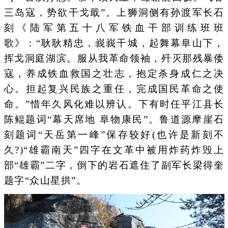
三岛寇，势欲干戈戢”。上狮洞侧有孙渡军长石
刻《陆军第五十八军铁血干部训练班班
歌》：“耿耿精忠，峩峩干城，起舞幕阜山下，
挥戈洞庭湖滨。服从我革命领袖，歼灭那残暴倭
寇，养成铁血救国之壮志，抱定杀身成仁之决
心。担起复兴民族之重任，完成国民革命之使
命。”惜年久风化难以辨认。下有时任平江县长
陈鲲题词“幕天席地 阜物康民”。鲁道源摩崖石
刻题词“天岳第一峰”保存较好(也许是新刻不
久?)“雄霸南天”四字在文革中被用炸药炸毁上
部“雄霸”二字，倒下的岩石遮住了副军长梁得奎
题字“众山星拱”。