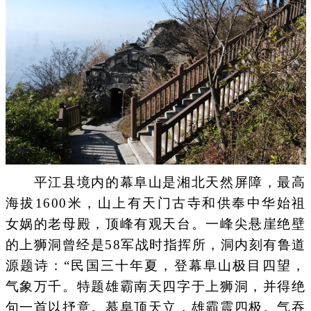
平江县境内的幕阜山是湘北天然屏障，最高
海拔1600米，山上有天门古寺和供奉中华始祖
女娲的老母殿，顶峰有观天台。一峰尖悬崖绝壁
的上狮洞曾经是58军战时指挥所，洞内刻有鲁道
源题诗：“民国三十年夏，登幕阜山极目四望，
气象万千。特题雄霸南天四字于上狮洞，并得绝
句一首以抒意。慕阜顶天立，雄霸震四极。气吞