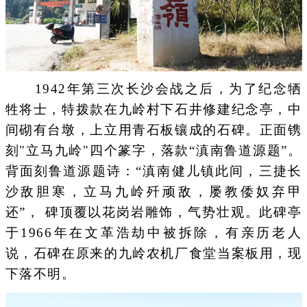
1942年第三次长沙会战之后，为了纪念牺
牲将士，特拨款在九岭村下石井修建纪念亭，中
间砌有台墩，上立用青石板镶成的石碑。正面镌
刻"立马九岭"四个篆字，落款“滇南鲁道源题”。
背面刻鲁道源题诗：“滇南健儿镇此间，三捷长
沙敌胆寒，立马九岭歼顽敌，屡教倭奴弃甲
还”， 碑顶覆以花岗岩雕饰，气势壮观。此碑亭
于1966年在文革浩劫中被拆除，有亲历老人
说，石碑在原来的九岭农机厂食堂当案板用，现
下落不明。