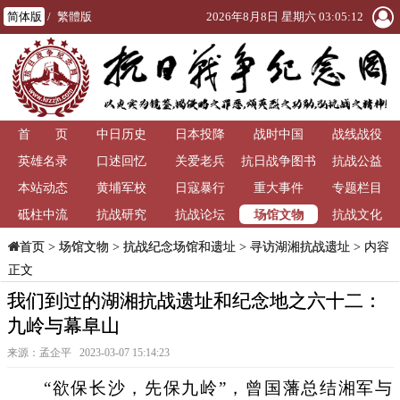
简体版
/
繁體版
2026年8月8日 星期六 03:05:13
首 页
中日历史
日本投降
战时中国
战线战役
英雄名录
口述回忆
关爱老兵
抗日战争图书
抗战公益
本站动态
黄埔军校
日寇暴行
重大事件
馆
专题栏目
场馆文物
砥柱中流
抗战研究
抗战论坛
抗战文化
>
场馆文物
>
抗战纪念场馆和遗址
>
寻访湖湘抗战遗址
> 内容
首页
正文
我们到过的湖湘抗战遗址和纪念地之六十二：
九岭与幕阜山
来源：孟企平 2023-03-07 15:14:23
“欲保长沙，先保九岭”，曾国藩总结湘军与