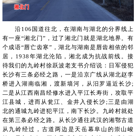
沿106国道往北，在湖南与湖北的分界线上
有一座“湘北门”，过了湘北门就是湖北地界。有
个成语“唇亡齿寒”，湖北与湖南是唇齿相依的邻
居，1938年湖北沦陷，湘北成为抗战前线。接
待我们的九岭村徐跃波老支书介绍说：日军侵犯
长沙有三条必经之路，一是沿京广线从湖北赵李
桥进入湖南临湘，渡新墙河，从汨罗逼近长沙;
二是从江西南昌经修水进入平江长寿街，攻取平
江县城，进而从瓮江、金井入侵长沙;三是由湖
北的通城九岭进犯平江，南下长沙。九岭村就处
在第三条必经之路。从长沙通往武汉的湘鄂古道
从九岭经过，古道两边是天岳幕阜山的崇山峻