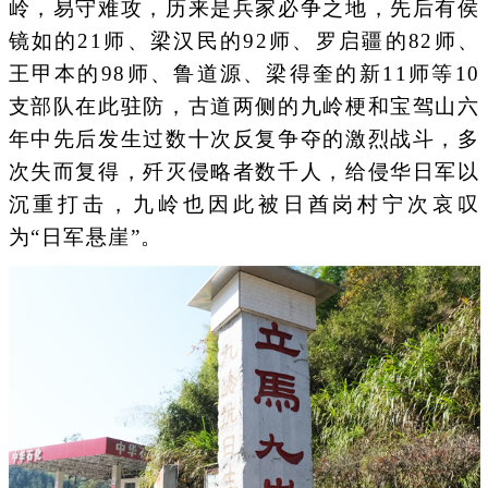
岭，易守难攻，历来是兵家必争之地，先后有侯
镜如的21师、梁汉民的92师、罗启疆的82师、
王甲本的98师、鲁道源、梁得奎的新11师等10
支部队在此驻防，古道两侧的九岭梗和宝驾山六
年中先后发生过数十次反复争夺的激烈战斗，多
次失而复得，歼灭侵略者数千人，给侵华日军以
沉重打击，九岭也因此被日酋岗村宁次哀叹
为“日军悬崖”。