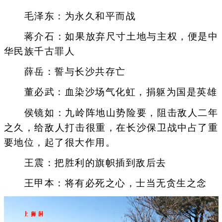
毛泽东：为永久和平而战
蒋介石：如果放弃尺寸土地与主权，便是中
华民族千古罪人
薛岳：誓与长沙共存亡
董必武：血染沙场气化虹，捐躯为国是英雄
侯镜如：九岭阵地山势险要，阻击敌人二年
之久，给敌人打击很重，在长沙保卫战中占了重
要地位，起了很大作用。
王震：把胜利的旗帜插到敌后去
王甲本：将有必死之心，士当无贪生之念