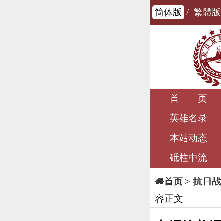
简体版
/
繁體版
首 页
英雄名录
本站动态
砥柱中流
>
抗日战
首页
容正文