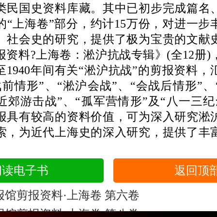
类民国史资料库藏。其中已初步完成篇名
的“上海卷”部分，约计15万份，对进一步
、社会史的研究，提供了极为宝贵的文献
报资料?上海卷：淞沪抗战专辑》(全12册)
年至1940年间有关“淞沪抗战”的剪报资料
战前情形”、“淞沪会战”、“会战后情形”、
海近郊游击战”、“孤军营情形”及“八一三纪
报具有较高的资料价值，可为深入研究淞
索，为近代上海史的深入研究，提供了丰
阅读电子书
返回顶
报馆剪报资料·上海卷 第六卷
报馆剪报资料·上海卷 第八卷