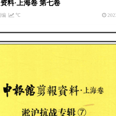
资料·上海卷 第七卷
团编
℃
2023