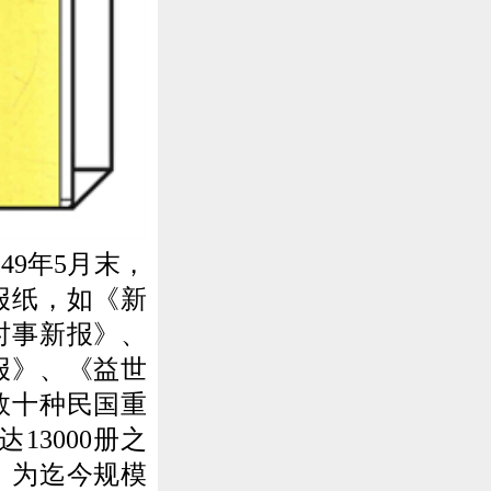
9年5月末，
报纸，如《新
时事新报》、
报》、《益世
数十种民国重
3000册之
，为迄今规模