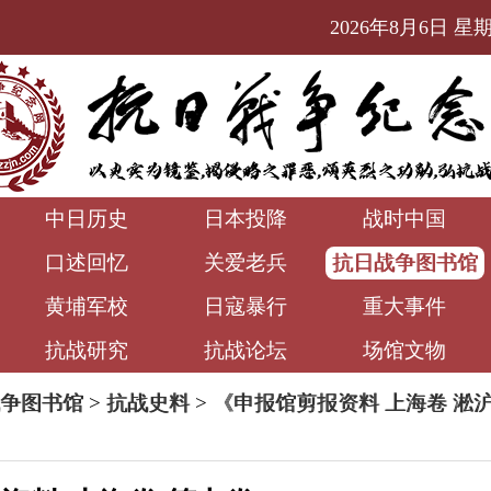
2026年8月6日 星期四
中日历史
日本投降
战时中国
口述回忆
关爱老兵
抗日战争图书馆
黄埔军校
日寇暴行
重大事件
抗战研究
抗战论坛
场馆文物
争图书馆
>
抗战史料
>
《申报馆剪报资料 上海卷 淞