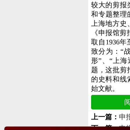
较大的剪报
和专题整理
上海地方史
《申报馆剪
取自1936
致分为：“
形”、“上
题，这批剪
的史料和线
始文献。
上一篇：
申
下一篇：
申