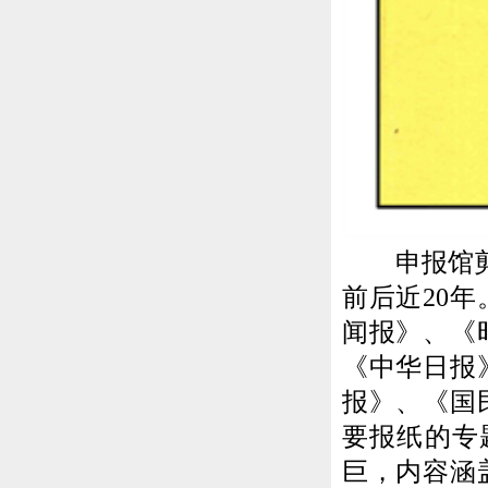
申报馆剪报
前后近20
闻报》、《
《中华日报
报》、《国
要报纸的专
巨，内容涵