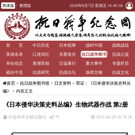
简体版
/
繁體版
2026年8月7日 星期五 16:40:38
首 页
中日历史
日本投降
战时中国
战线战役
抗日战争图书
英雄名录
口述回忆
关爱老兵
抗战公益
馆
本站动态
黄埔军校
日寇暴行
重大事件
专题栏目
砥柱中流
抗战研究
抗战论坛
场馆文物
抗战文化
>
抗日战争图书馆
>
日文资料
>
罪证：《日本侵华决策史料丛
首页
编》
> 内容正文
《日本侵华决策史料丛编》生物武器作战 第2册
社会科学文献出版社
℃
2023-04-28 10:39:36