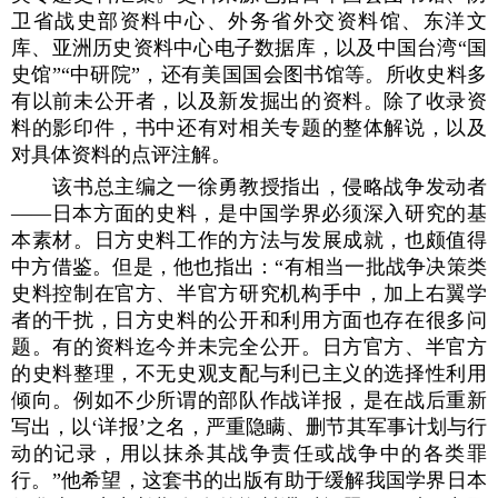
卫省战史部资料中心、外务省外交资料馆、东洋文
库、亚洲历史资料中心电子数据库，以及中国台湾“国
史馆”“中研院”，还有美国国会图书馆等。所收史料多
有以前未公开者，以及新发掘出的资料。除了收录资
料的影印件，书中还有对相关专题的整体解说，以及
对具体资料的点评注解。
该书总主编之一徐勇教授指出，侵略战争发动者
——日本方面的史料，是中国学界必须深入研究的基
本素材。日方史料工作的方法与发展成就，也颇值得
中方借鉴。但是，他也指出：“有相当一批战争决策类
史料控制在官方、半官方研究机构手中，加上右翼学
者的干扰，日方史料的公开和利用方面也存在很多问
题。有的资料迄今并未完全公开。日方官方、半官方
的史料整理，不无史观支配与利已主义的选择性利用
倾向。例如不少所谓的部队作战详报，是在战后重新
写出，以‘详报’之名，严重隐瞒、删节其军事计划与行
动的记录，用以抹杀其战争责任或战争中的各类罪
行。”他希望，这套书的出版有助于缓解我国学界日本