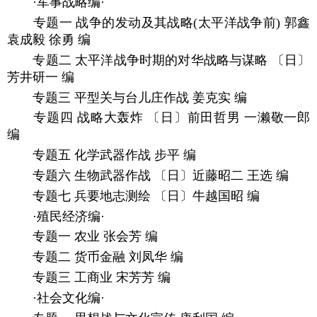
·军事战略编·
专题一 战争的发动及其战略(太平洋战争前) 郭鑫
袁成毅 徐勇 编
专题二 太平洋战争时期的对华战略与谋略 〔日〕
芳井研一 编
专题三 平型关与台儿庄作战 姜克实 编
专题四 战略大轰炸 〔日〕前田哲男 一濑敬一郎
编
专题五 化学武器作战 步平 编
专题六 生物武器作战 〔日〕近藤昭二 王选 编
专题七 兵要地志测绘 〔日〕牛越国昭 编
·殖民经济编·
专题一 农业 张会芳 编
专题二 货币金融 刘凤华 编
专题三 工商业 宋芳芳 编
·社会文化编·