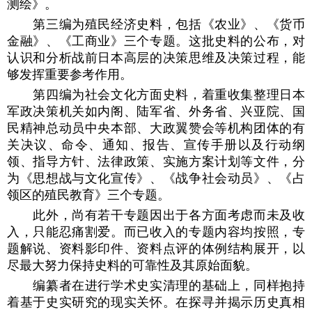
测绘》。
第三编为殖民经济史料，包括《农业》、《货币
金融》、《工商业》三个专题。这批史料的公布，对
认识和分析战前日本高层的决策思维及决策过程，能
够发挥重要参考作用。
第四编为社会文化方面史料，着重收集整理日本
军政决策机关如内阁、陆军省、外务省、兴亚院、国
民精神总动员中央本部、大政翼赞会等机构团体的有
关决议、命令、通知、报告、宣传手册以及行动纲
领、指导方针、法律政策、实施方案计划等文件，分
为《思想战与文化宣传》、《战争社会动员》、《占
领区的殖民教育》三个专题。
此外，尚有若干专题因出于各方面考虑而未及收
入，只能忍痛割爱。而已收入的专题内容均按照，专
题解说、资料影印件、资料点评的体例结构展开，以
尽最大努力保持史料的可靠性及其原始面貌。
编纂者在进行学术史实清理的基础上，同样抱持
着基于史实研究的现实关怀。在探寻并揭示历史真相