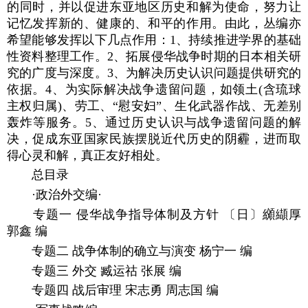
的同时，并以促进东亚地区历史和解为使命，努力让
记忆发挥新的、健康的、和平的作用。由此，丛编亦
希望能够发挥以下几点作用：1、持续推进学界的基础
性资料整理工作。2、拓展侵华战争时期的日本相关研
究的广度与深度。3、为解决历史认识问题提供研究的
依据。4、为实际解决战争遗留问题，如领土(含琉球
主权归属)、劳工、“慰安妇”、生化武器作战、无差别
轰炸等服务。5、通过历史认识与战争遗留问题的解
决，促成东亚国家民族摆脱近代历史的阴霾，进而取
得心灵和解，真正友好相处。
总目录
·政治外交编·
专题一 侵华战争指导体制及方针 〔日〕纐纈厚
郭鑫 编
专题二 战争体制的确立与演变 杨宁一 编
专题三 外交 臧运祜 张展 编
专题四 战后审理 宋志勇 周志国 编