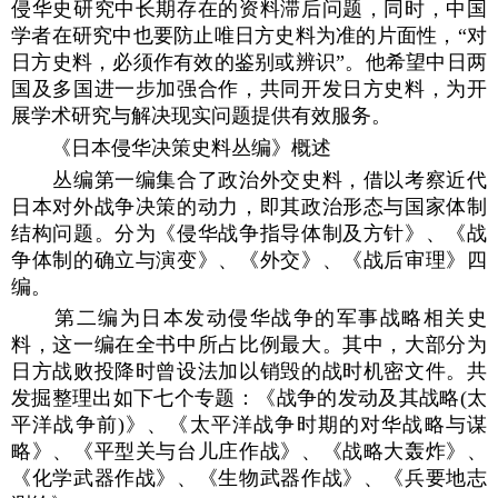
侵华史研究中长期存在的资料滞后问题，同时，中国
学者在研究中也要防止唯日方史料为准的片面性，“对
日方史料，必须作有效的鉴别或辨识”。他希望中日两
国及多国进一步加强合作，共同开发日方史料，为开
展学术研究与解决现实问题提供有效服务。
《日本侵华决策史料丛编》概述
丛编第一编集合了政治外交史料，借以考察近代
日本对外战争决策的动力，即其政治形态与国家体制
结构问题。分为《侵华战争指导体制及方针》、《战
争体制的确立与演变》、《外交》、《战后审理》四
编。
第二编为日本发动侵华战争的军事战略相关史
料，这一编在全书中所占比例最大。其中，大部分为
日方战败投降时曾设法加以销毁的战时机密文件。共
发掘整理出如下七个专题：《战争的发动及其战略(太
平洋战争前)》、《太平洋战争时期的对华战略与谋
略》、《平型关与台儿庄作战》、《战略大轰炸》、
《化学武器作战》、《生物武器作战》、《兵要地志