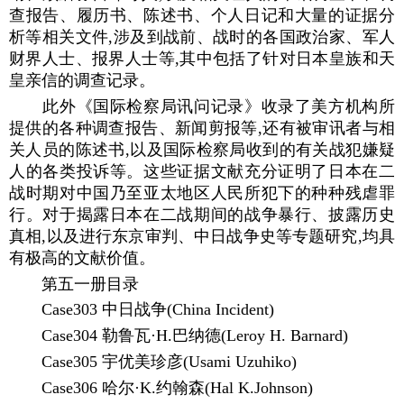
查报告、履历书、陈述书、个人日记和大量的证据分
析等相关文件,涉及到战前、战时的各国政治家、军人
财界人士、报界人士等,其中包括了针对日本皇族和天
皇亲信的调查记录。
此外《国际检察局讯问记录》收录了美方机构所
提供的各种调查报告、新闻剪报等,还有被审讯者与相
关人员的陈述书,以及国际检察局收到的有关战犯嫌疑
人的各类投诉等。这些证据文献充分证明了日本在二
战时期对中国乃至亚太地区人民所犯下的种种残虐罪
行。对于揭露日本在二战期间的战争暴行、披露历史
真相,以及进行东京审判、中日战争史等专题研究,均具
有极高的文献价值。
第五一册目录
Case303 中日战争(China Incident)
Case304 勒鲁瓦·H.巴纳德(Leroy H. Barnard)
Case305 宇优美珍彦(Usami Uzuhiko)
Case306 哈尔·K.约翰森(Hal K.Johnson)