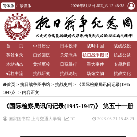
简体版
/
繁體版
2026年8月8日 星期六 12:48:38
首 页
中日历史
日本投降
战时中国
战线战役
抗日战争图书
英雄名录
口述回忆
关爱老兵
抗战公益
馆
本站动态
黄埔军校
日寇暴行
重大事件
专题栏目
砥柱中流
抗战研究
抗战论坛
场馆文物
抗战文化
>
抗日战争图书馆
>
抗战史料
>
《国际检察局讯问记录(1945-
首页
1947)》
> 内容正文
《国际检察局讯问记录(1945-1947)》 第五十一册
国家图书馆 上海交通大学编
℃
2023-05-21 15:48:29