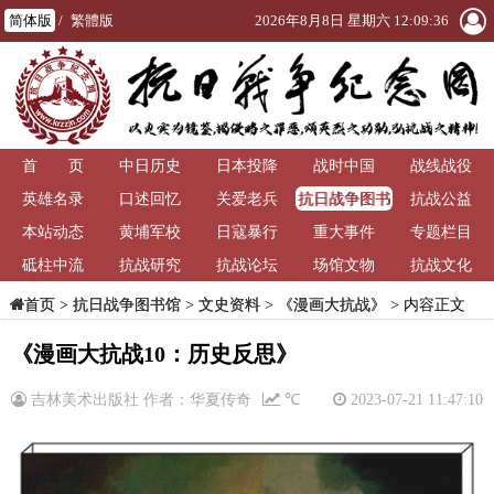
简体版
/
繁體版
2026年8月8日 星期六 12:09:36
首 页
中日历史
日本投降
战时中国
战线战役
抗日战争图书
英雄名录
口述回忆
关爱老兵
抗战公益
馆
本站动态
黄埔军校
日寇暴行
重大事件
专题栏目
砥柱中流
抗战研究
抗战论坛
场馆文物
抗战文化
>
抗日战争图书馆
>
文史资料
>
《漫画大抗战》
> 内容正文
首页
《漫画大抗战10：历史反思》
吉林美术出版社 作者：华夏传奇
℃
2023-07-21 11:47:10