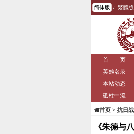
简体版
/
繁體版
首 页
英雄名录
本站动态
砥柱中流
>
抗日战
首页
《朱德与