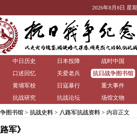
2026年8月8日 星期六
中日历史
日本投降
战时中国
口述回忆
关爱老兵
抗日战争图书馆
黄埔军校
日寇暴行
重大事件
抗战研究
抗战论坛
场馆文物
争图书馆
>
抗战史料
>
八路军抗战资料
> 内容正文
八路军》