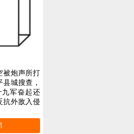
空被炮声所打
平县城搜查，
十九军奋起还
反抗外敌入侵
部