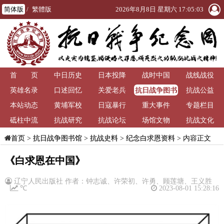
简体版
/
繁體版
2026年8月8日 星期六 17:05:03
首 页
中日历史
日本投降
战时中国
战线战役
抗日战争图书
英雄名录
口述回忆
关爱老兵
抗战公益
馆
本站动态
黄埔军校
日寇暴行
重大事件
专题栏目
砥柱中流
抗战研究
抗战论坛
场馆文物
抗战文化
>
抗日战争图书馆
>
抗战史料
>
纪念白求恩资料
> 内容正文
首页
《白求恩在中国》
辽宁人民出版社 作者：钟志诚、许荣初、许勇、顾莲塘、王义胜
℃
2023-08-01 15:28:16