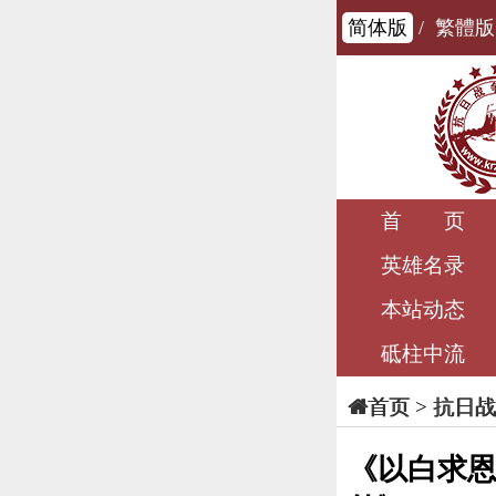
简体版
/
繁體版
首 页
英雄名录
本站动态
砥柱中流
>
抗日战
首页
《以白求