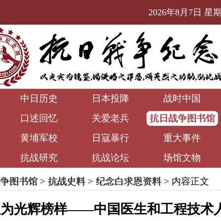
2026年8月7日 星期五
中日历史
日本投降
战时中国
口述回忆
关爱老兵
抗日战争图书馆
黄埔军校
日寇暴行
重大事件
抗战研究
抗战论坛
场馆文物
争图书馆
>
抗战史料
>
纪念白求恩资料
> 内容正文
恩为光辉榜样——中国医生和工程技术