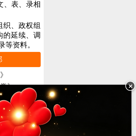
文、表、录相
组织、政权组
构的延续、调
录等资料。
部
卷》
✕
二卷》
报中心