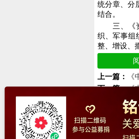
统分章、分
结合。
三、《资料
织、军事组
整、增设、
上一篇：
《
下一篇：
《
中央网