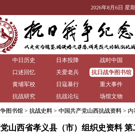
2026年8月6日 星期四
中日历史
日本投降
战时中国
口述回忆
关爱老兵
抗日战争图书馆
黄埔军校
日寇暴行
重大事件
抗战研究
抗战论坛
场馆文物
争图书馆
>
抗战史料
>
中国共产党山西抗战资料
> 
党山西省孝义县（市）组织史资料 第