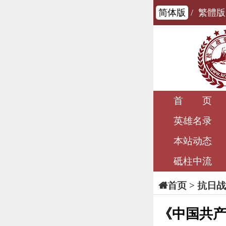
简体版
/
繁體版
首 页
英雄名录
本站动态
砥柱中流
>
抗日战
首页
《中国共产