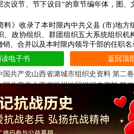
层次设节、节下设目”的章节编年体，图、
》收录了本时限内中共义县 (市)地方
织、政协组织、群团组织五大系统组织机
撤销、合并以及本时限内领导干部的任职名
阅读电子书
返回顶
中国共产党山西省潞城市组织史资料 第二
中国共产党山西省忻州地区组织史资料 第
Copyright ©2014-2023 krzzjn.com All Rights Reserved
湘ICP备18022032号 湘公网安备43010402000821号
信办违法和不良信息举报中心
长沙市互联网违法和不良信息举
不良信息举报电话：0731-85531328 19198230121（微信同号）