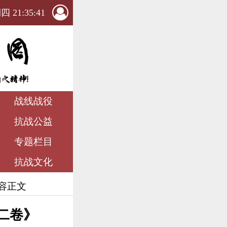
 21:35:42
战线战役
抗战公益
专题栏目
抗战文化
内容正文
二卷》