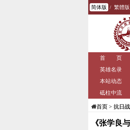
简体版
/
繁體版
首 页
英雄名录
本站动态
砥柱中流
>
抗日战
首页
《张学良