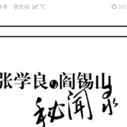
作者：胡全福
℃
2023