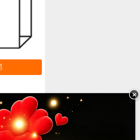
部
✕
报中心