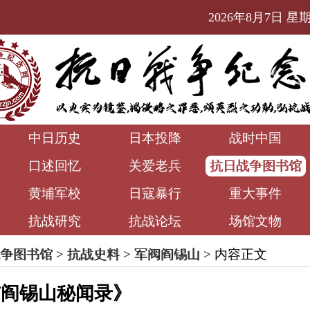
2026年8月7日 星期五
中日历史
日本投降
战时中国
口述回忆
关爱老兵
抗日战争图书馆
黄埔军校
日寇暴行
重大事件
抗战研究
抗战论坛
场馆文物
争图书馆
>
抗战史料
>
军阀阎锡山
> 内容正文
与阎锡山秘闻录》