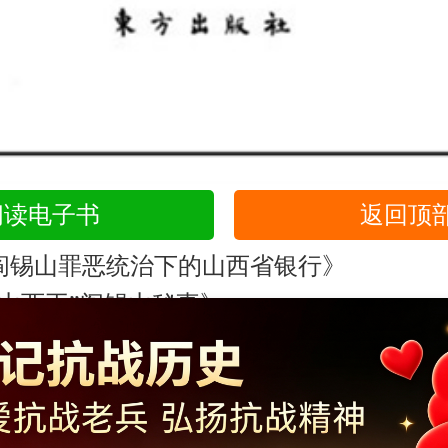
阅读电子书
返回顶
阎锡山罪恶统治下的山西省银行》
“山西王”阎锡山秘事》
Copyright ©2014-2023 krzzjn.com All Rights Reserved
湘ICP备18022032号 湘公网安备43010402000821号
信办违法和不良信息举报中心
长沙市互联网违法和不良信息举