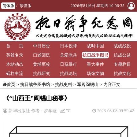
简体版
/
繁體版
2026年8月6日 星期四 10:06:35
首 页
中日历史
日本投降
战时中国
战线战役
抗日战争图书
英雄名录
口述回忆
关爱老兵
抗战公益
馆
本站动态
黄埔军校
日寇暴行
重大事件
专题栏目
砥柱中流
抗战研究
抗战论坛
场馆文物
抗战文化
>
抗日战争图书馆
>
抗战史料
>
军阀阎锡山
> 内容正文
首页
《“山西王”阎锡山秘事》
新华出版社 作者：罗学蓬
℃
2023-08-08 09:59:42