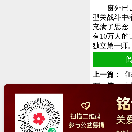
窗外已是华
型关战斗中
充满了思念，
有10万人
独立第一师
上一篇：
《
下一篇：
《
中央网