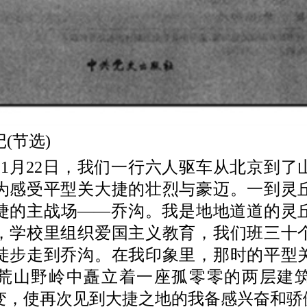
节选)
11月22日，我们一行六人驱车从北京到了
为感受平型关大捷的壮烈与豪迈。一到灵
捷的主战场——乔沟。我是地地道道的灵
，学校里组织爱国主义教育，我们班三十
徒步走到乔沟。在我印象里，那时的平型
荒山野岭中矗立着一座孤零零的两层建
变，使再次见到大捷之地的我备感兴奋和骄