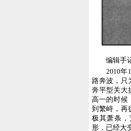
编辑手记(
2010年
路奔波，只
奔平型关大
高一的时候
到繁峙，再
极其萧条，
形，已经大