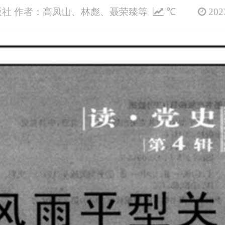
社 作者：高凤山、林彪、聂荣臻等
℃
2023