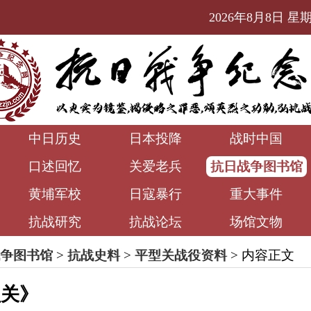
2026年8月8日 星期六
中日历史
日本投降
战时中国
口述回忆
关爱老兵
抗日战争图书馆
黄埔军校
日寇暴行
重大事件
抗战研究
抗战论坛
场馆文物
争图书馆
>
抗战史料
>
平型关战役资料
> 内容正文
型关》