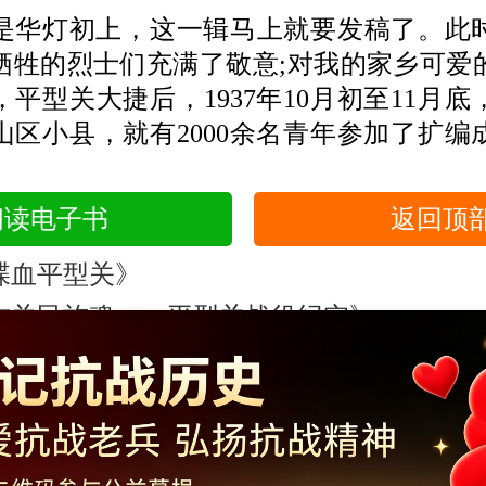
灯初上，这一辑马上就要发稿了。此
牺牲的烈士们充满了敬意;对我的家乡可爱
平型关大捷后，1937年10月初至11月
的山区小县，就有2000余名青年参加了扩编
。
阅读电子书
返回顶
喋血平型关》
古关民族魂一一平型关战役纪实》
Copyright ©2014-2023 krzzjn.com All Rights Reserved
湘ICP备18022032号 湘公网安备43010402000821号
信办违法和不良信息举报中心
长沙市互联网违法和不良信息举
不良信息举报电话：0731-85531328 19198230121（微信同号）