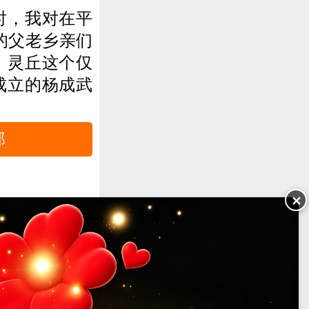
时，我对在平
的父老乡亲们
底，灵丘这个仅
成立的杨成武
部
✕
报中心