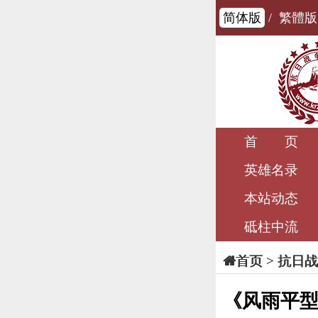
简体版
/
繁體版
首 页
英雄名录
本站动态
砥柱中流
>
抗日战
首页
《风雨平