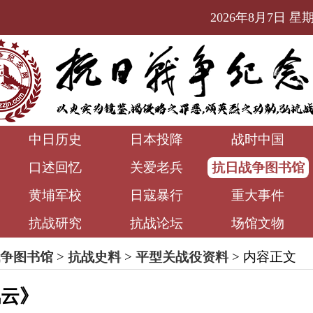
2026年8月7日 星期五
中日历史
日本投降
战时中国
口述回忆
关爱老兵
抗日战争图书馆
黄埔军校
日寇暴行
重大事件
抗战研究
抗战论坛
场馆文物
争图书馆
>
抗战史料
>
平型关战役资料
> 内容正文
风云》