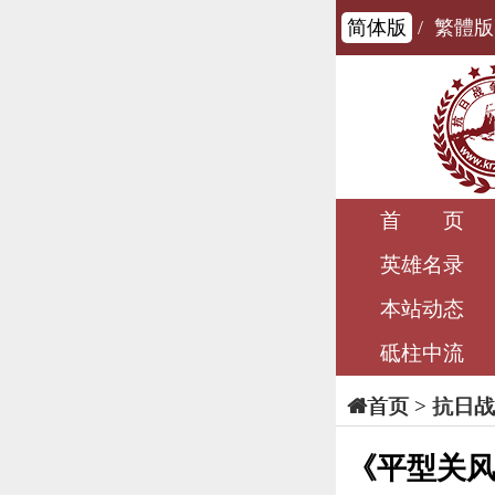
简体版
/
繁體版
首 页
英雄名录
本站动态
砥柱中流
>
抗日战
首页
《平型关