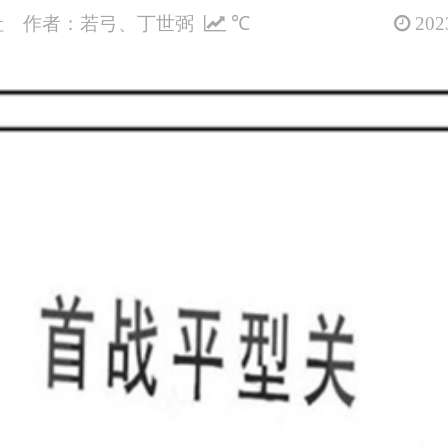
社 作者：若弓、丁世弼
℃
2023