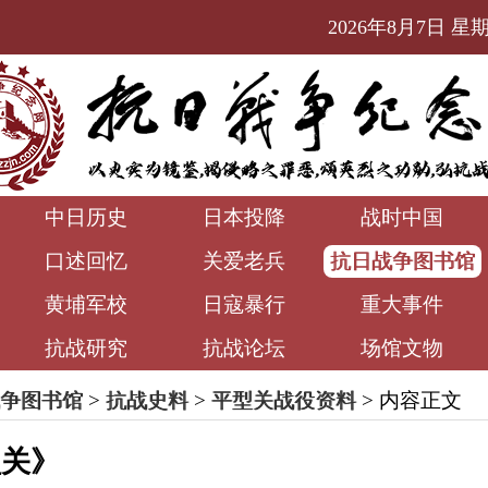
2026年8月7日 星期五
中日历史
日本投降
战时中国
口述回忆
关爱老兵
抗日战争图书馆
黄埔军校
日寇暴行
重大事件
抗战研究
抗战论坛
场馆文物
争图书馆
>
抗战史料
>
平型关战役资料
> 内容正文
型关》