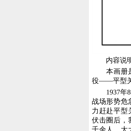
内容说
本画册是描
役——平型
1937年
战场形势危
力赶赴平型
伏击圈后，
千余人，大