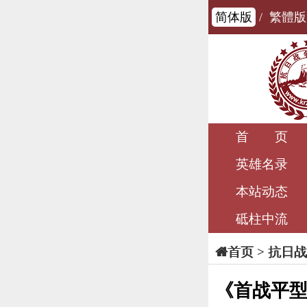
简体版
/
繁體版
首 页
英雄名录
本站动态
砥柱中流
>
抗日战
首页
《首战平