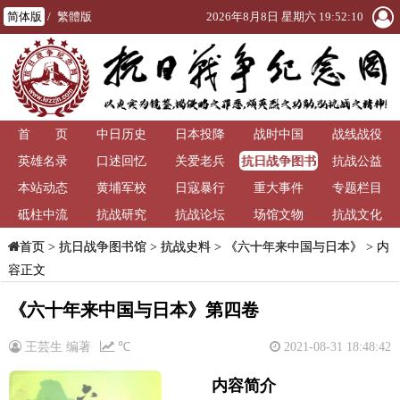
简体版
/
繁體版
2026年8月8日 星期六 19:52:10
首 页
中日历史
日本投降
战时中国
战线战役
抗日战争图书
英雄名录
口述回忆
关爱老兵
抗战公益
馆
本站动态
黄埔军校
日寇暴行
重大事件
专题栏目
砥柱中流
抗战研究
抗战论坛
场馆文物
抗战文化
>
抗日战争图书馆
>
抗战史料
>
《六十年来中国与日本》
> 内
首页
容正文
《六十年来中国与日本》第四卷
王芸生 编著
℃
2021-08-31 18:48:42
内容简介