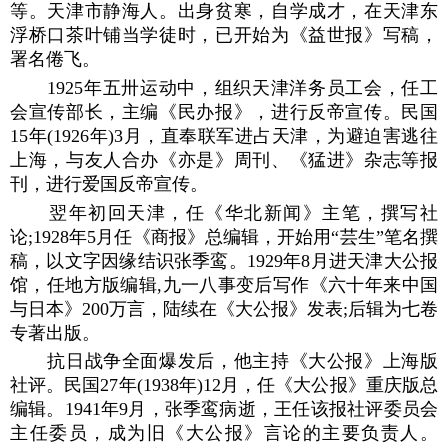
等。天津市静海人。出身贫寒，自学成才，在天津东
浮桥口茶叶铺当学徒时，已开始为《益世报》写稿，
署名倦飞。
1925年五卅运动中，组织天津洋务员工会，任工
会宣传部长，主编《民办报》，进行反帝宣传。民国
15年(1926年)3月，直奉联军进占天津，为避迫害逃往
上海，与友人合办《亦是》周刊、《猛进》杂志等报
刊，进行爱国反帝宣传。
翌年初回天津，任《华北新闻》主笔，撰写社
论;1928年5月任《商报》总编辑，开始用“芸生”笔名撰
稿，以文字因缘结识张季鸾。1929年8月进天津大公报
馆，任地方版编辑,九一八事变后写作《六十年来中国
与日本》200万言，陆续在《大公报》发表;后辑为七卷
专著出版。
抗日战争全面爆发后，他主持《大公报》上海版
社评。民国27年(1938年)12月，任《大公报》重庆版总
编辑。1941年9月，张季鸾病逝，王任该报社评委员会
主任委员，成为旧《大公报》言论的主要负责人。