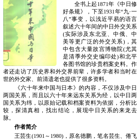
全书上起1871年《中日修
好条规》，下至1931年“九·一
八”事变，以浅近平易的语言
叙述六十年间的中日外交关系
(实际涉及东北亚、中俄、中
美等更广泛的外交关系)，其
中包含大量故宫博物院(尤其
是清季外交史编印处)和北平
各图书馆的珍贵档案史料。作
者还走访了历史界和外交界前辈，许多学者和当时在
世的外交家、前清遗老也提供了很多资料。
《六十年来中国与日本》的内容，不仅涉及中日
两国关系，而且以六十年来远东关系为经，以中日两
国关系为纬，以原始记载和档案资料为依据，分析比
较，探清真相，找出结论，展现中日关系的来龙去
脉。
作者简介
王芸生(1901～1980)，原名德鹏，笔名芸生、倦飞