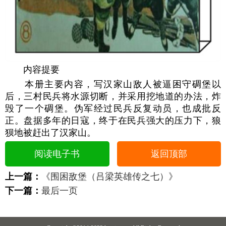
内容提要
本册主要内容，写汉家山敌人被逼困守碉堡以
后，三村民兵将水源切断，并采用挖地道的办法，炸
毁了一个碉堡。伪军经过民兵反复动员，也成批反
正。盘据多年的日寇，终于在民兵强大的压力下，狼
狈地被赶出了汉家山。
阅读电子书
返回顶部
上一篇：
《围困敌堡（吕梁英雄传之七）》
下一篇：
最后一页