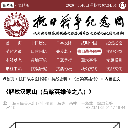
简体版
/
繁體版
2026年8月8日 星期六 07:34:10
首 页
中日历史
日本投降
战时中国
战线战役
抗日战争图书
英雄名录
口述回忆
关爱老兵
抗战公益
馆
本站动态
黄埔军校
日寇暴行
重大事件
专题栏目
砥柱中流
抗战研究
抗战论坛
场馆文物
抗战文化
>
抗日战争图书馆
>
抗战史料
>
《吕梁英雄传》
> 内容正文
首页
《解放汉家山（吕梁英雄传之八）》
上海人民美术出版社 作者：马烽、西戎、王释非、魏忠善等
℃
2023-08-01 17:10:44