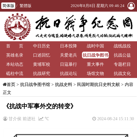
简体版
/
繁體版
2026年8月8日 星期六 09:46:25
首 页
中日历史
日本投降
战时中国
战线战役
抗日战争图书
英雄名录
口述回忆
关爱老兵
抗战公益
馆
本站动态
黄埔军校
日寇暴行
重大事件
专题栏目
砥柱中流
抗战研究
抗战论坛
场馆文物
抗战文化
>
抗日战争图书馆
>
抗战史料
>
民国时期抗日史料文献
> 内容
首页
正文
《抗战中军事外交的转变》
甘介侯 前进社
℃
2024-08-24 15:11:30