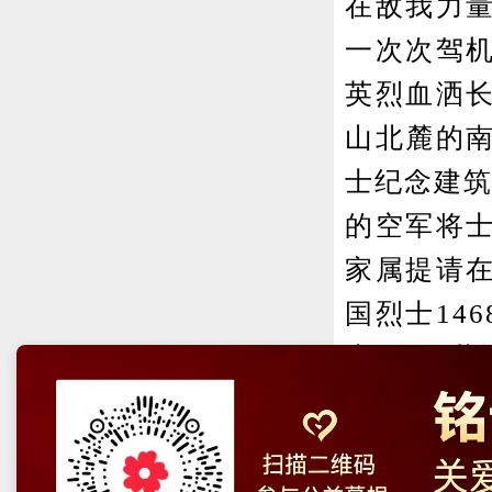
在敌我力
一次次驾
英烈血洒
山北麓的
士纪念建筑
的空军将
家属提请
国烈士14
士2名，共计