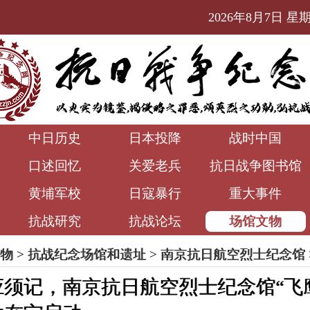
2026年8月7日 星期五
中日历史
日本投降
战时中国
口述回忆
关爱老兵
抗日战争图书馆
黄埔军校
日寇暴行
重大事件
抗战研究
抗战论坛
场馆文物
物
>
抗战纪念场馆和遗址
>
南京抗日航空烈士纪念馆
须记，南京抗日航空烈士纪念馆“飞鹰