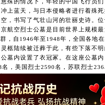
量悬殊的情况下，年轻的中国飞行员们
机冲上蓝天，与日本侵略者进行着殊死
长空，书写了气壮山河的壮丽史诗。位
南京航空烈士公墓是目前世界上规模最
群，自1946年至1948年，全国各地
士灵柩陆续被迁葬于此，有些下落不明
在公墓内设置了衣冠冢。在这座公墓内
68名，美国烈士2590名，苏联烈士23
4296名。
Copyright ©2014-2023 krzzjn.com All Rights Reserved
湘ICP备18022032号 湘公网安备43010402000821号