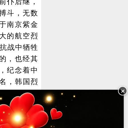
前仆后继，
搏斗，无数
于南京紫金
大的航空烈
在抗战中牺牲
的，也经其
，纪念着中
6名，韩国烈
✕