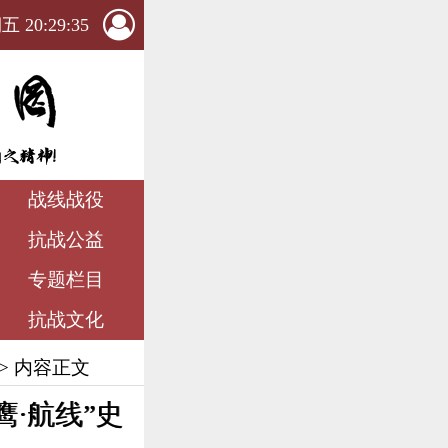
 20:29:36
战线战役
抗战公益
专题栏目
抗战文化
> 内容正文
·航线”史