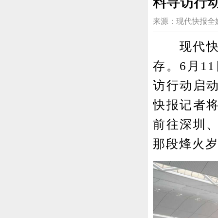
料寻访行
来源：现代快报全媒体 2
现代快报讯
存。6月1
访行动启
快报记者
前往深圳
那段烽火