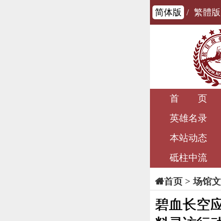
简体版
/
繁體版
首 页
英雄名录
本站动态
砥柱中流
>
场馆文
首页
碧血长空应