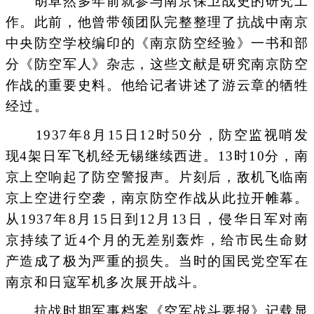
胡卓然多年前就参与南京保卫战史的研究工
作。此前，他曾带领团队完整整理了抗战中南京
中央防空学校编印的《南京防空经验》一书和部
分《防空军人》杂志，这些文献是研究南京防空
作战的重要史料。他给记者讲述了游云章的牺牲
经过。
1937年8月15日12时50分，防空监视哨发
现4架日军飞机经无锡继续西进。13时10分，南
京上空响起了防空警报声。片刻后，敌机飞临南
京上空进行空袭，南京防空作战从此拉开帷幕。
从1937年8月15日到12月13日，侵华日军对南
京持续了近4个月的无差别轰炸，给市民生命财
产造成了极为严重的损失。当时的国民党空军在
南京和日寇军机多次展开战斗。
抗战时期军事档案《空军战斗要报》记载显