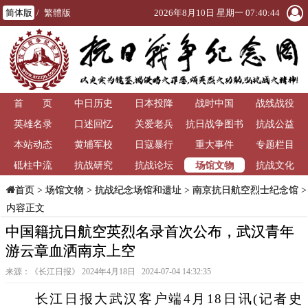
简体版
/
繁體版
2026年8月10日 星期一 07:40:45
首 页
中日历史
日本投降
战时中国
战线战役
英雄名录
口述回忆
关爱老兵
抗日战争图书
抗战公益
本站动态
黄埔军校
日寇暴行
重大事件
馆
专题栏目
场馆文物
砥柱中流
抗战研究
抗战论坛
抗战文化
>
场馆文物
>
抗战纪念场馆和遗址
>
南京抗日航空烈士纪念馆
>
首页
内容正文
中国籍抗日航空英烈名录首次公布，武汉青年
游云章血洒南京上空
来源：《长江日报》 2024年4月18日 2024-07-04 14:32:35
长江日报大武汉客户端4月18日讯(记者史