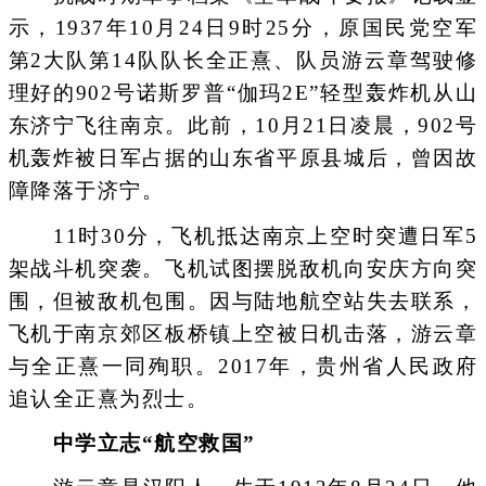
示，1937年10月24日9时25分，原国民党空军
第2大队第14队队长全正熹、队员游云章驾驶修
理好的902号诺斯罗普“伽玛2E”轻型轰炸机从山
东济宁飞往南京。此前，10月21日凌晨，902号
机轰炸被日军占据的山东省平原县城后，曾因故
障降落于济宁。
11时30分，飞机抵达南京上空时突遭日军5
架战斗机突袭。飞机试图摆脱敌机向安庆方向突
围，但被敌机包围。因与陆地航空站失去联系，
飞机于南京郊区板桥镇上空被日机击落，游云章
与全正熹一同殉职。2017年，贵州省人民政府
追认全正熹为烈士。
中学立志“航空救国”