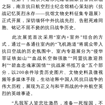
之际，南京抗日航空烈士纪念馆精心策划的《抗
战记忆英烈永存——抗馆文物史料征集专题展》
正式开展，深切缅怀中外抗战先烈、告慰死难同
胞、铭记不屈不挠的抗日战争历史。
此次展览首次采用“室内+室外”结合的方
式，通过一条通往室内的“飞机跑道”将观众带入
抗日空战的历史氛围中。室内专题展分为“侵华
罪证铁如山”“血战长空御强敌”“同盟抗敌迎胜
利”“碧血忠魂家国情”“抗战家书抵万金”五个部
分，以200余件珍贵历史图片、文物史料及微视
频等多媒体手段，生动诠释中国人民抗日战争的
伟大历程，展现为正义与和平而战的中外航空英
烈的英雄事迹。
“凡我军人皆悲壮激昂，准备一死报国，不