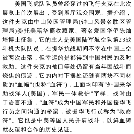
美国飞虎队队员曾经穿过的飞行夹克在此次
展览上首次展出，受到展厅观众围观。据介绍，
这件夹克由中山陵园管理局(钟山风景名胜区管
理局)委托美籍华裔收藏家、著名爱国华侨陈灿
培博士征集，它的主人是美国陆军航空队第23战
斗机大队队员，在援华抗战期间不幸在中国上空
被两次击落，但幸运的是都得到中国村民的及时
救助。这件夹克的袖口等处仍留有当年因战斗而
烧焦的痕迹，它的内衬下摆处还缝有两块不同材
质的“血幅”(也称“血符”)，上面均印有“外国来华
助战洋人(美国)，军民一体救护”字样。战时由
于语言不通，“血符”成为中国军民和外国援华飞
行员之间沟通的桥梁，被援华飞行员称为“救命
符”。它也是中美等国人民并肩战斗，以鲜血铸
就友谊和合作的历史见证。