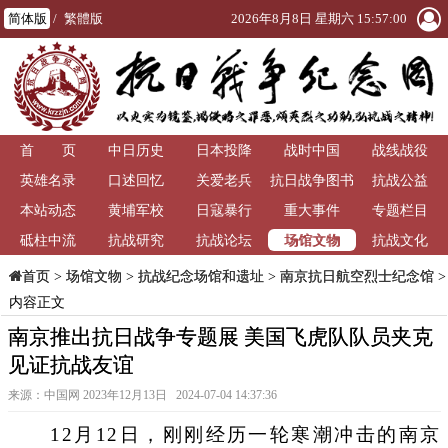
简体版
/
繁體版
2026年8月8日 星期六 15:57:00
首 页
中日历史
日本投降
战时中国
战线战役
英雄名录
口述回忆
关爱老兵
抗日战争图书
抗战公益
本站动态
黄埔军校
日寇暴行
重大事件
馆
专题栏目
场馆文物
砥柱中流
抗战研究
抗战论坛
抗战文化
>
场馆文物
>
抗战纪念场馆和遗址
>
南京抗日航空烈士纪念馆
>
首页
内容正文
南京推出抗日战争专题展 美国飞虎队队员夹克
见证抗战友谊
来源：中国网 2023年12月13日 2024-07-04 14:37:36
12月12日，刚刚经历一轮寒潮冲击的南京