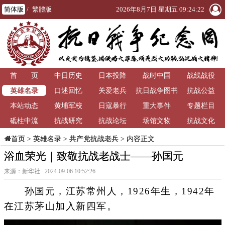
简体版
/
繁體版
2026年8月7日 星期五 09:24:23
首 页
中日历史
日本投降
战时中国
战线战役
英雄名录
口述回忆
关爱老兵
抗日战争图书
抗战公益
本站动态
黄埔军校
日寇暴行
重大事件
馆
专题栏目
砥柱中流
抗战研究
抗战论坛
场馆文物
抗战文化
>
英雄名录
>
共产党抗战老兵
> 内容正文
首页
浴血荣光｜致敬抗战老战士——孙国元
来源：新华社 2024-09-06 10:52:26
孙国元，江苏常州人，1926年生，1942年
在江苏茅山加入新四军。