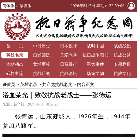
简体版
/
繁體版
2026年8月7日 星期五 22:59:07
首 页
中日历史
日本投降
战时中国
战线战役
英雄名录
口述回忆
关爱老兵
抗日战争图书
抗战公益
本站动态
黄埔军校
日寇暴行
重大事件
馆
专题栏目
砥柱中流
抗战研究
抗战论坛
场馆文物
抗战文化
>
英雄名录
>
共产党抗战老兵
> 内容正文
首页
浴血荣光｜致敬抗战老战士——张德运
来源：新华社 2024-09-06 10:52:25
张德运，山东郯城人，1926年生，1944年
参加八路军。