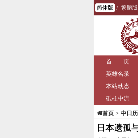
简体版
/
繁體版
首 页
英雄名录
本站动态
砥柱中流
>
中日历
首页
日本遗孤