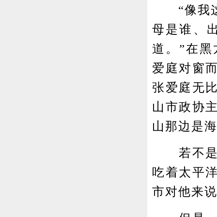
“像我这
母是谁、
道。”在黑
爱庭对窗
张爱庭无
山市政协
山那边是
若不是日
吃着太平
市对他来