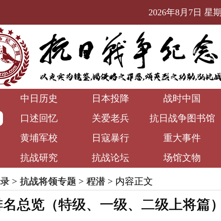
2026年8月7日 星期五
中日历史
日本投降
战时中国
口述回忆
关爱老兵
抗日战争图书馆
黄埔军校
日寇暴行
重大事件
抗战研究
抗战论坛
场馆文物
录
>
抗战将领专题
>
程潜
> 内容正文
排名总览（特级、一级、二级上将篇