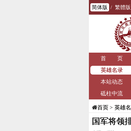
简体版
/
繁體版
首 页
英雄名录
本站动态
砥柱中流
>
英雄名
首页
国军将领