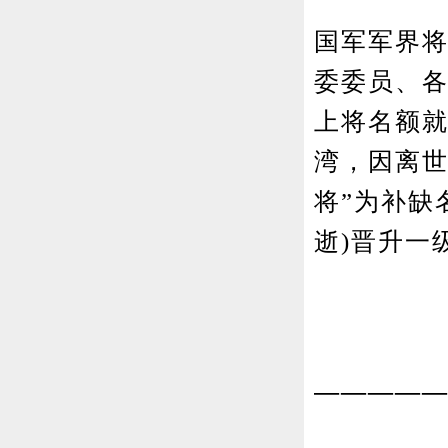
国军军界将
委委员、各
上将名额
湾，因离世
将”为补缺
逝)晋升一
————