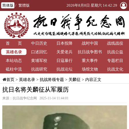
简体版
/
繁體版
2026年8月8日 星期六 14:42:30
首 页
中日历史
日本投降
战时中国
战线战役
英雄名录
口述回忆
关爱老兵
抗日战争图书
抗战公益
本站动态
黄埔军校
日寇暴行
重大事件
馆
专题栏目
砥柱中流
抗战研究
抗战论坛
场馆文物
抗战文化
>
英雄名录
>
抗战将领专题
>
关麟征
> 内容正文
首页
抗日名将关麟征从军履历
来源：抗日战争纪念网 2025-11-14 11:44:01