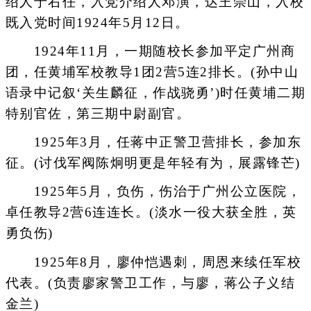
绍人于右任，入党介绍人邓演，达王崇山，入校
既入党时间1924年5月12日。
1924年11月，一期随校长参加平定广州商
团，任黄埔军校教导1团2营5连2排长。(孙中山
语录中记叙‘关生麟征，作战骁勇’)时任黄埔二期
特别官佐，第三期中尉副官。
1925年3月，任蒋中正警卫营排长，参加东
征。(讨伐军阀陈炯明更是年轻有为，展露锋芒)
1925年5月，负伤，伤治于广州公立医院，
卓任教导2营6连连长。(淡水一役大获全胜，英
勇负伤)
1925年8月，廖仲恺遇刺，周恩来续任军校
代表。(负责廖家警卫工作，与廖，蒋公子义结
金兰)