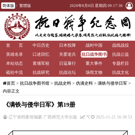
简体版
/
繁體版
2026年8月6日 星期四 09:17:36
首 页
中日历史
日本投降
战时中国
战线战役
抗日战争图书
英雄名录
口述回忆
关爱老兵
抗战公益
馆
本站动态
黄埔军校
日寇暴行
重大事件
专题栏目
砥柱中流
抗战研究
抗战论坛
场馆文物
抗战文化
>
抗日战争图书馆
>
抗战史料
>
伪满史料
>
满铁与侵华日军
>
首页
内容正文
《满铁与侵华日军》第19册
辽宁省档案馆编纂 广西师范大学出版
℃
2025-11-21 16:38:53