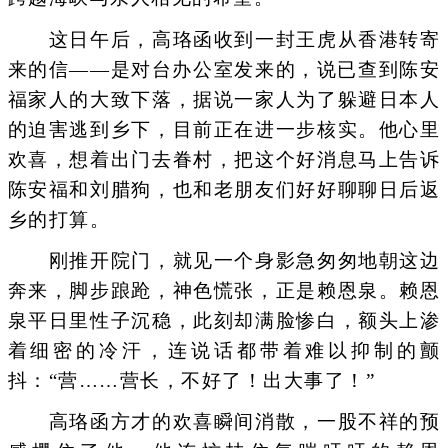
这日午后，高珞函收到一封王虎从香港转寄
来的信——是对台办公室发来的，说已查到陈安
福家人的大致下落，据说一家人为了躲避日本人
的迫害逃到乡下，目前正在进一步核实。他心里
欢喜，想着出门去眷村，把这个好消息马上告诉
陈安福和刘腊狗，也和老朋友们好好聊聊日后返
乡的打算。
刚推开院门，就见一个身影急匆匆地朝这边
奔来，脚步踉跄，神色慌张，正是赖恩泉。赖恩
泉平日里性子沉稳，此刻却满脸惨白，额头上渗
着细密的冷汗，连说话都带着难以抑制的颤
抖：“营……营长，不好了！出大事了！”
高珞函方才的欢喜瞬间消散，一股不祥的预