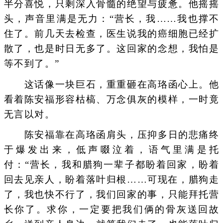
半分喜悦，只剩深入骨髓的绝望与疲惫。他摇摇
头，声音里满是无力：“营长，我……我也撑不
住了。前几天去检查，医生说我的癌细胞已经扩
散了，也是时日无多了。这回家的念想，我怕是
等不到了。”
这话像一块巨石，重重砸在高珞函心上。他
看着陈安福形容枯槁、万念俱灰的模样，一时竟
无言以对。
陈安福靠在高珞函肩头，压抑多日的悲痛终
于爆发出来，低声啜泣着，语气里满是托
付：“营长，我和腊狗一辈子都盼着回家，盼着
回去见亲人，盼着落叶归根……可现在，腊狗走
了，我也快不行了，我们回家的事，只能拜托营
长你了。求你，一定要把我们俩的骨灰送回故