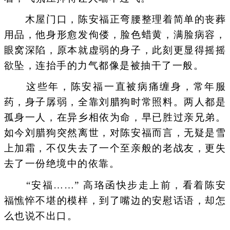
木屋门口，陈安福正弯腰整理着简单的丧葬
用品，他身形愈发佝偻，脸色蜡黄，满脸病容，
眼窝深陷，原本就虚弱的身子，此刻更显得摇摇
欲坠，连抬手的力气都像是被抽干了一般。
这些年，陈安福一直被病痛缠身，常年服
药，身子孱弱，全靠刘腊狗时常照料。两人都是
孤身一人，在异乡相依为命，早已胜过亲兄弟。
如今刘腊狗突然离世，对陈安福而言，无疑是雪
上加霜，不仅失去了一个至亲般的老战友，更失
去了一份绝境中的依靠。
“安福……” 高珞函快步走上前，看着陈安
福憔悴不堪的模样，到了嘴边的安慰话语，却怎
么也说不出口。