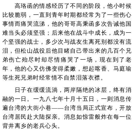
高珞函的情感经历了不同的阶段，他小时候
比较脆弱，一直到青年时期都经常为了一些伤心
事情而痛哭流涕，他的哥哥高秉函多次告诫他国
难当头必须坚强；后来他在战斗中成长，成为一
个坚强的战士，多少次与战友生离死别都没有流
泪，但松山战役后他目睹自己带出来的几百个兄
弟伤亡殆尽时却尽情痛哭了一场，现在到了老
年，他的心又仿佛变得柔嫩，想起喀香、马庭瑜
等生死兄弟时经常情不自禁泪落衣襟。
日子在缓缓流淌，两岸隔绝的冰层，终有消
融的一日。一九八七年十月十五日，一则消息传
遍台湾的大街小巷——台湾当局正式宣布，开放
台湾居民赴大陆探亲。消息如惊雷般炸在每一位
背井离乡的老兵心头。