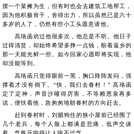
摆一个菜摊为生，但有时也会去建筑工地帮工，
因为他积极肯干，舍得出力，所以虽然已是六十
多岁的人了，仍然有些小工头愿意请他。
高珞函劝过他很多次，他总是不听。他日子
过得清贫，却始终希望多挣一点钱，盼着返乡的
那一天能光鲜一些。如今回家心愿即将实现，他
却没能等到。
高珞函只觉得眼前一黑，胸口阵阵发闷，强
撑着才没有倒下。“快，我们去眷村！” 高珞函
定了定神，声音沙哑得厉害，不等赖恩泉再多
说，便扶着他，急匆匆地朝眷村的方向赶去。
赶到眷村时，刘腊狗住的狭小屋前已经围了
几个老兵，每个人脸上都满是悲痛，低声交谈
着，气氛压抑得让人喘不过气。