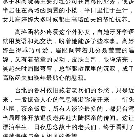
承宇和高晓梅主要打理公司在台湾的业务，便多
半居住在高珞函购置的小楼，平日里忙于生计，
女儿高婷婷大多时候都由高珞函夫妇帮忙抚养。
高珞函格外疼爱这个外孙女，自她牙牙学语
就用英语和她交流，盼着她能多学些本事。高婷
婷生得乖巧可爱，眉眼间带着几分聂莹莹的温
婉，又有着孩童的灵动，皮肤白皙，眼眸清亮，
笑起来时眉眼弯弯，总能驱散家里的沉寂，成了
高珞函夫妇晚年最贴心的慰藉。
台北的眷村依旧藏着老兵们的乡愁，只是近
来，一股振奋人心的气息渐渐弥漫开来——街头
巷尾，茶余饭后，所有人谈论最多的，都是台湾
当局即将开放退役老兵赴大陆探亲的传闻。这让
漂泊半生、日夜思念故土的老兵们，终于看到了
跨越海峡与亲人相见的希望。