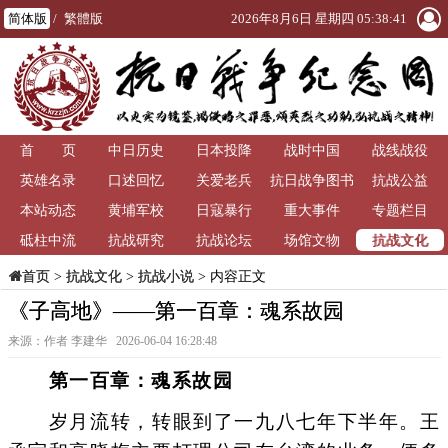
简体版
/
繁體版
2026年8月6日 星期四 05:38:41
首 页
中日历史
日本投降
战时中国
战线战役
英雄名录
口述回忆
关爱老兵
抗日战争图书
抗战公益
本站动态
黄埔军校
日寇暴行
重大事件
馆
专题栏目
抗战文化
砥柱中流
抗战研究
抗战论坛
场馆文物
>
抗战文化
>
抗战小说
> 内容正文
首页
《子高地》——第一百章：魂系故园
来源：作者 李建华 2026-06-04 16:28:48
第一百章：魂系故园
岁月流转，转眼到了一九八七年下半年。王