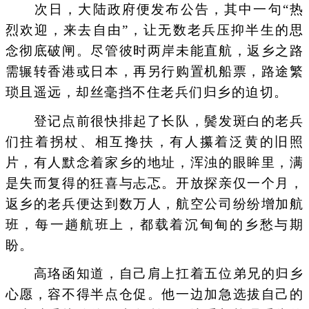
次日，大陆政府便发布公告，其中一句“热
烈欢迎，来去自由”，让无数老兵压抑半生的思
念彻底破闸。尽管彼时两岸未能直航，返乡之路
需辗转香港或日本，再另行购置机船票，路途繁
琐且遥远，却丝毫挡不住老兵们归乡的迫切。
登记点前很快排起了长队，鬓发斑白的老兵
们拄着拐杖、相互搀扶，有人攥着泛黄的旧照
片，有人默念着家乡的地址，浑浊的眼眸里，满
是失而复得的狂喜与忐忑。开放探亲仅一个月，
返乡的老兵便达到数万人，航空公司纷纷增加航
班，每一趟航班上，都载着沉甸甸的乡愁与期
盼。
高珞函知道，自己肩上扛着五位弟兄的归乡
心愿，容不得半点仓促。他一边加急选拔自己的