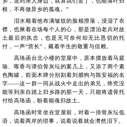
乡，送到亲人身边，就算我们走了，也能落叶归
根，不再做异乡的孤魂。”
泪水顺着他布满皱纹的脸颊滑落，浸湿了衣
襟，也揪着在场每个人的心，那是漂泊老兵对故
土最后的执念，也是无可奈何却无比恳切的托
付，一声“营长”，藏着半生的敬重与信赖。
高珞函台北小楼的堂屋中，原本摆放着马庭
瑜、喀香与谭伯骨灰坛的案几上，又添了两个素
色陶罐，前面木牌分别刻着刘腊狗与陈安福的名
字——这一群一同从战火中走出的弟兄，终究没
能等到亲自踏上归乡路的那一天，只能将遗骨托
付给高珞函，盼着能魂归故土。
高珞函时常坐在堂屋前，对着一排骨灰坛低
语，说着两岸的琐事，说着说着就会潸然泪下。