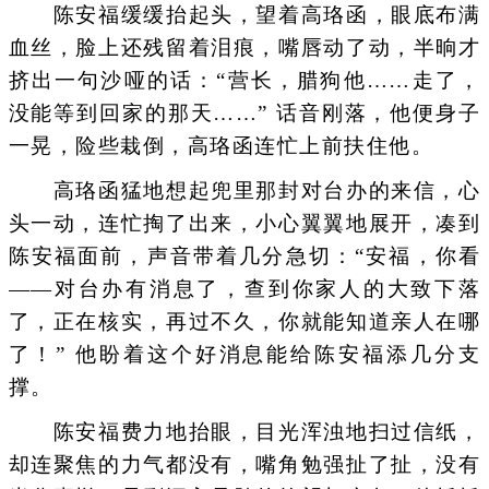
陈安福缓缓抬起头，望着高珞函，眼底布满
血丝，脸上还残留着泪痕，嘴唇动了动，半晌才
挤出一句沙哑的话：“营长，腊狗他……走了，
没能等到回家的那天……” 话音刚落，他便身子
一晃，险些栽倒，高珞函连忙上前扶住他。
高珞函猛地想起兜里那封对台办的来信，心
头一动，连忙掏了出来，小心翼翼地展开，凑到
陈安福面前，声音带着几分急切：“安福，你看
——对台办有消息了，查到你家人的大致下落
了，正在核实，再过不久，你就能知道亲人在哪
了！” 他盼着这个好消息能给陈安福添几分支
撑。
陈安福费力地抬眼，目光浑浊地扫过信纸，
却连聚焦的力气都没有，嘴角勉强扯了扯，没有