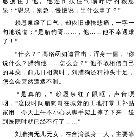
感攫住了他。他连忙扶住气喘吁吁的赖恩
泉：“恩泉，别急，慢慢说，出什么事了？”
赖恩泉缓了口气，却依旧难掩悲痛，一字一
句地说道：“是腊狗哥……，他……他不幸遇难
了！”
“什么？” 高珞函如遭雷击，浑身一僵，“你
说什么？腊狗他……怎么会？” 他不敢相信自己
的耳朵，前几日相聚时，刘腊狗还精神头十足，
怎么会突然遭遇不测。
“是真的，” 赖恩泉红了眼眶，声音哽
咽，“这段时间腊狗哥在城郊的工地打零工补贴
家用，今天上午不小心从脚手架上摔了下来，送
到医院时就已经不行了……”
刘腊狗无儿无女，在台湾孤身一人，主要靠