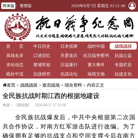
简体版
/
繁體版
2026年8月7日 星期五 03:21:50
战线战役
首 页
中日历史
日本投降
战时中国
英雄名录
口述回忆
关爱老兵
抗日战争图书
抗战公益
本站动态
黄埔军校
日寇暴行
重大事件
馆
专题栏目
砥柱中流
抗战研究
抗战论坛
场馆文物
抗战文化
>
战线战役
>
敌后战场
>
综合资料
> 内容正文
首页
全民族抗战时期江西的根据地建设
来源：《团结报》 2026-04-17 17:23:18
全民族抗战爆发后，中共中央根据第二次国
共合作协议，对南方红军游击队进行改编。为了
确保拥有足够的抗战支点和空间支撑今后在南方