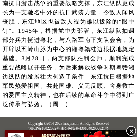
南抗日游击战争的重要战略支撑，东江纵队更成
长为一支驰名中外的抗日武装力量，令敌人闻风
丧胆，东江地区也被敌人视为难以拔除的“眼中
钉”。1945年，根据党中央部署，东江纵队抽调
部分兵力挺进粤北，与八路军南下支队会合，为
开辟以五岭山脉为中心的湘粤赣桂边根据地奠定
基础。8月28日，两支部队胜利会师，顺利完成
重要战略展开任务，为后来解放战争时期粤赣湘
边纵队的发展壮大创造了条件。东江抗日根据地
军民热爱祖国、共赴国难、义无反顾、舍身救亡
的爱国主义精神，也在后续的革命斗争中得到广
泛传承与弘扬。（周一）
Copyright ©2014-2023 krzzjn.com All Rights Reserved
湘ICP备18022032号 湘公网安备43010402000821号
✕
中央网信办违法和不良信息举报中心
长沙市互联网违法和不良信息举报中心