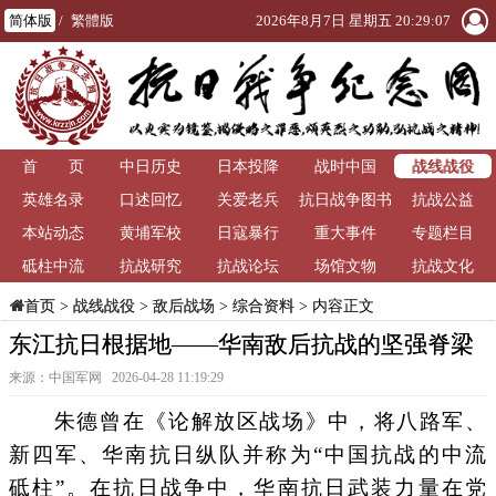
简体版
/
繁體版
2026年8月7日 星期五 20:29:07
战线战役
首 页
中日历史
日本投降
战时中国
英雄名录
口述回忆
关爱老兵
抗日战争图书
抗战公益
本站动态
黄埔军校
日寇暴行
重大事件
馆
专题栏目
砥柱中流
抗战研究
抗战论坛
场馆文物
抗战文化
>
战线战役
>
敌后战场
>
综合资料
> 内容正文
首页
东江抗日根据地——华南敌后抗战的坚强脊梁
来源：中国军网 2026-04-28 11:19:29
朱德曾在《论解放区战场》中，将八路军、
新四军、华南抗日纵队并称为“中国抗战的中流
砥柱”。在抗日战争中，华南抗日武装力量在党