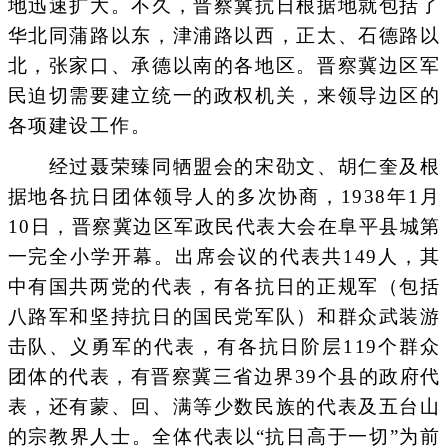
地迅速扩大。不久，晋察冀抗日根据地就包括了
华北同蒲路以东，津浦路以西，正太、石德路以
北，张家口、承德以南的各地区。晋察冀边区军
民迫切需要建立统一的政权机关，来领导边区的
各项建设工作。
经过聂荣臻同牺盟会的宋劭文、胡仁奎及根
据地各抗日团体领导人的多次协商，1938年1月
10日，晋察冀边区军政民代表大会在阜平县城第
一完全小学开幕。出席会议的代表共149人，其
中有国共两党的代表，有各抗日的正规军（包括
八路军和坚持抗日的国民党军队）和群众武装游
击队、义勇军的代表，有各抗日阶层119个群众
团体的代表，有晋察冀三省边界39个县的政府代
表，还有蒙、回、满等少数民族的代表及五台山
的宗教界人士。全体代表以“抗日高于一切”为前