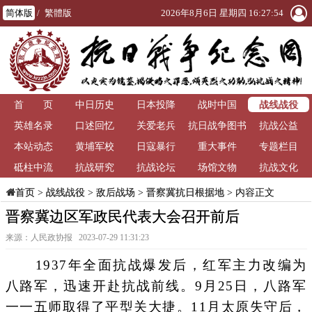
简体版
/
繁體版
2026年8月6日 星期四 16:27:54
战线战役
首 页
中日历史
日本投降
战时中国
英雄名录
口述回忆
关爱老兵
抗日战争图书
抗战公益
本站动态
黄埔军校
日寇暴行
重大事件
馆
专题栏目
砥柱中流
抗战研究
抗战论坛
场馆文物
抗战文化
>
战线战役
>
敌后战场
>
晋察冀抗日根据地
> 内容正文
首页
晋察冀边区军政民代表大会召开前后
来源：人民政协报 2023-07-29 11:31:23
1937年全面抗战爆发后，红军主力改编为
八路军，迅速开赴抗战前线。9月25日，八路军
一一五师取得了平型关大捷。11月太原失守后，