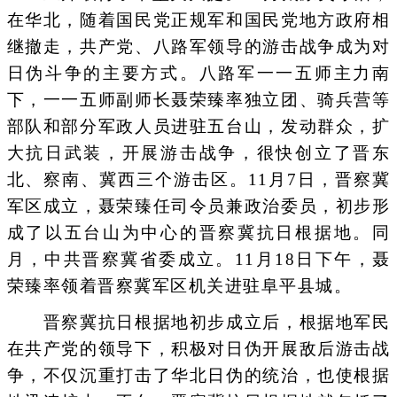
在华北，随着国民党正规军和国民党地方政府相
继撤走，共产党、八路军领导的游击战争成为对
日伪斗争的主要方式。八路军一一五师主力南
下，一一五师副师长聂荣臻率独立团、骑兵营等
部队和部分军政人员进驻五台山，发动群众，扩
大抗日武装，开展游击战争，很快创立了晋东
北、察南、冀西三个游击区。11月7日，晋察冀
军区成立，聂荣臻任司令员兼政治委员，初步形
成了以五台山为中心的晋察冀抗日根据地。同
月，中共晋察冀省委成立。11月18日下午，聂
荣臻率领着晋察冀军区机关进驻阜平县城。
晋察冀抗日根据地初步成立后，根据地军民
在共产党的领导下，积极对日伪开展敌后游击战
争，不仅沉重打击了华北日伪的统治，也使根据