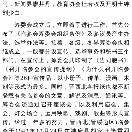
马，新闻界廖井丹，教育协会杜若牧及开明士绅
刘少白。
筹委会成立后，立即着手进行工作。首先公
布了《临参会筹委会组织条例》及参议员产生办
法、选举办法等。接着，各级、各界筹委会也相
继成立，一般都分设宣传、选举事务和秘书三个
部门。在宣传上，筹委会共印制了《告同胞书》
《召开临参会的宣传提纲》《为什么召开临参
会》等26种宣传品，以小册子、传单、漫画、木
刻等形式为最多。同时，晋西北各报纸也都不断
登载有关临参会的文章、解说及消息、通讯等。
筹委会还通过召开座谈会，以及利用庙会、集
会、灯会场合，运用秧歌、戏剧、歌曲等形式宣
传。经过一年多的努力，晋西北(晋绥边区)临参
会于1942年10月24日在神府县胡家庄隆重召