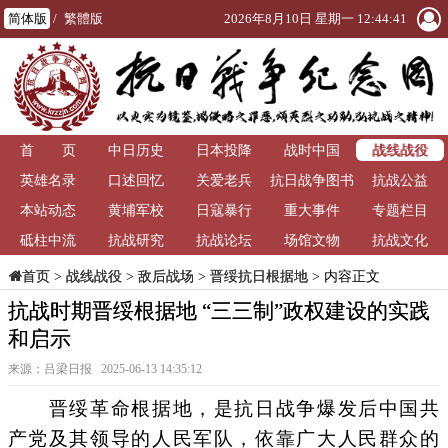
简体版
/
繁體版
2026年8月10日 星期一 12:44:41
战线战役
首 页
中日历史
日本投降
战时中国
英雄名录
口述回忆
关爱老兵
抗日战争图书
抗战公益
本站动态
黄埔军校
日寇暴行
重大事件
馆
专题栏目
砥柱中流
抗战研究
抗战论坛
场馆文物
抗战文化
>
战线战役
>
敌后战场
>
晋绥抗日根据地
> 内容正文
首页
抗战时期晋绥根据地 “三三制”政权建设的实践
和启示
来源：吕梁日报 2025-06-13 14:35:12
晋绥革命根据地，是抗日战争爆发后中国共
产党及其领导的人民军队，依靠广大人民群众的