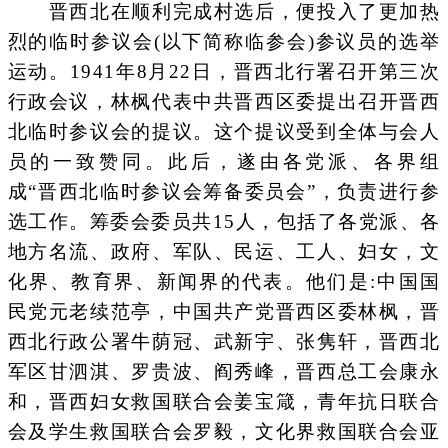
晋西北在顺利完成村选后，便投入了更加热
烈的临时参议会(以下简称临参会)参议员的选举
运动。1941年8月22日，晋西北行署召开第三次
行政会议，林枫代表中共晋西区委提出召开晋西
北临时参议会的提议。这个提议受到全体与会人
员的一致赞同。此后，遂由各党派、各界组
成“晋西北临时参议会筹备委员会”，负责进行参
选工作。筹委会委员共15人，包括了各党派、各
地方名流、政府、军队、民运、工人、妇女，文
化界、教育界、新闻界的代表。他们是:中国国
民党元老续范亭，中国共产党晋西区委林枫，晋
西北行政公署牛荫冠、武新宇、张隽轩，晋西北
军区甘泗淇、罗贵波、阎秀峰，晋西总工会康永
和，晋西妇女救国联合会姜宝箴，青年抗日联合
会及学生救国联合会罗毅，文化界救国联合会亚