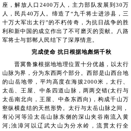
座，解放人口2400万人，主力部队发展到30万
人，民兵40万人。缔造了“九千将士进涉县，三
十万大军出太行”的不朽传奇，为抗日战争的胜
利和新中国的成立作出了不可磨灭的贡献。八路
军将士与邯郸人民结下了深厚情意。
完成使命 抗日根据地彪炳千秋
晋冀鲁豫根据地地理位置十分优越，以太行
山脉为界，分为东西两个部分。西部是山西台地
的山岳地带，平均高度在海拔2000米，太行、
太岳、王屋、中条四道山脉，两两交错(太行与
太岳南北向，王屋、中条东西向)，构成千山万
壑纵横盘结的天然形势。太行与太岳山脉之间，
有沁河等沿太岳山脉东侧的深山夹谷南流入黄
河;浊漳河以辽武大山为分水岭，流贯太行全