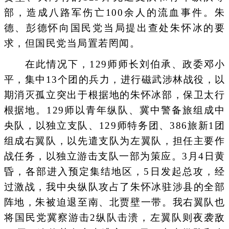
部，造成八路军伤亡100余人的流血事件。朱
德、彭德怀向国民党当局提出查处朱怀冰的要
求，但国民党当局置若罔闻。
在此情况下，129师师长刘伯承、政委邓小
平，集中13个团的兵力，进行磁武涉林战役，以
期消灭孤立突出于根据地的朱怀冰部，保卫太行
根据地。129师以青年纵队、冀中警备旅组成中
央队，以独立支队、129师特务团、386旅新1团
组成右翼队，以先遣支队为左翼队，担任主要作
战任务，以独立游击支队一部为策应。3月4日黄
昏，各部进入预定集结地区，5日发起总攻，经
过激战，我中央纵队攻占了朱怀冰驻涉县的全部
阵地，朱被迫退至南、北贾壁一带。我右翼队也
将国民党冀察游击2纵队击溃，左翼队则夜袭敌