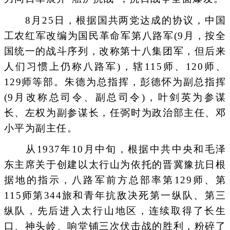
8月25日，根据国共两党达成的协议，中国
工农红军改编为国民革命军第八路军(9月，按全
国统一的战斗序列，改称第十八集团军，但后来
人们习惯上仍称八路军)，辖115师、120师、
129师等部。朱德为总指挥，彭德怀为副总指挥
(9月改称总司令、副总司令)，叶剑英为参谋
长、左权为副参谋长，任弼时为政治部主任、邓
小平为副主任。
从1937年10月中旬，根据中共中央和毛泽
东主席关于创建以太行山为依托的晋冀豫抗日根
据地的指示，八路军前方总部率第129师、第
115师第344旅和青年抗敌决死第一纵队、第三
纵队，先后进入太行山地区，连续取得了长生
口、神头岭、响堂铺三次伏击战的胜利，粉碎了