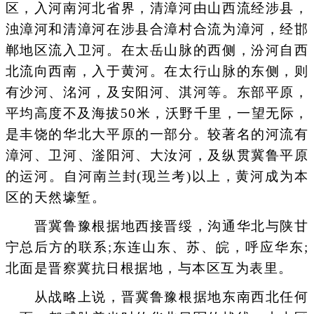
区，入河南河北省界，清漳河由山西流经涉县，
浊漳河和清漳河在涉县合漳村合流为漳河，经邯
郸地区流入卫河。在太岳山脉的西侧，汾河自西
北流向西南，入于黄河。在太行山脉的东侧，则
有沙河、洺河，及安阳河、淇河等。东部平原，
平均高度不及海拔50米，沃野千里，一望无际，
是丰饶的华北大平原的一部分。较著名的河流有
漳河、卫河、滏阳河、大汝河，及纵贯冀鲁平原
的运河。自河南兰封(现兰考)以上，黄河成为本
区的天然壕堑。
晋冀鲁豫根据地西接晋绥，沟通华北与陕甘
宁总后方的联系;东连山东、苏、皖，呼应华东;
北面是晋察冀抗日根据地，与本区互为表里。
从战略上说，晋冀鲁豫根据地东南西北任何