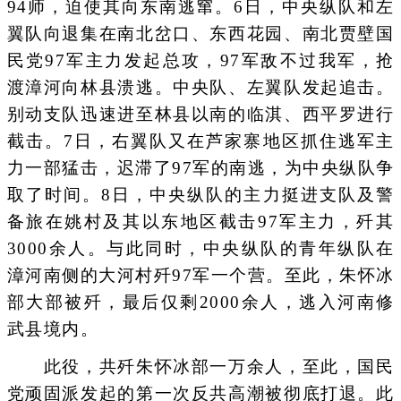
94师，迫使其向东南逃窜。6日，中央纵队和左
翼队向退集在南北岔口、东西花园、南北贾壁国
民党97军主力发起总攻，97军敌不过我军，抢
渡漳河向林县溃逃。中央队、左翼队发起追击。
别动支队迅速进至林县以南的临淇、西平罗进行
截击。7日，右翼队又在芦家寨地区抓住逃军主
力一部猛击，迟滞了97军的南逃，为中央纵队争
取了时间。8日，中央纵队的主力挺进支队及警
备旅在姚村及其以东地区截击97军主力，歼其
3000余人。与此同时，中央纵队的青年纵队在
漳河南侧的大河村歼97军一个营。至此，朱怀冰
部大部被歼，最后仅剩2000余人，逃入河南修
武县境内。
此役，共歼朱怀冰部一万余人，至此，国民
党顽固派发起的第一次反共高潮被彻底打退。此