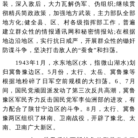
装，深入敌后，大力瓦解伪军、伪组织;继续贯
彻精兵简政政策，加强地方武装，主力部队全部
地方化;健全县、区、村各级指挥部工作，普遍
建立群众性的情报通讯网和秘密情报站;在根据
地边沿地区，实行抗日戒严，开展群众性的锄奸
防谍斗争，坚决打击敌人的“蚕食”和扫荡。
1943年1月，水东地区(水，指微山湖水)划
归冀鲁豫边区。5月份，太行、太岳、冀鲁豫等
根据地粉碎了日军空前规模的大扫荡。6、7月
间，国民党顽固派发动了第三次反共高潮，冀鲁
豫区军民齐力反击国民党军李仙洲部的进攻，有
力配合了陕甘宁边区的斗争。8月，太行、冀鲁
豫两区组织了林南、卫南战役，开辟了豫北、太
南、卫南广大新区。