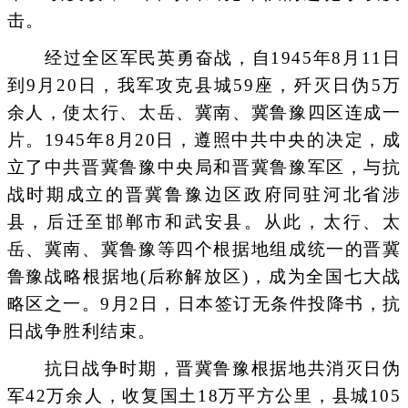
击。
经过全区军民英勇奋战，自1945年8月11日
到9月20日，我军攻克县城59座，歼灭日伪5万
余人，使太行、太岳、冀南、冀鲁豫四区连成一
片。1945年8月20日，遵照中共中央的决定，成
立了中共晋冀鲁豫中央局和晋冀鲁豫军区，与抗
战时期成立的晋冀鲁豫边区政府同驻河北省涉
县，后迁至邯郸市和武安县。从此，太行、太
岳、冀南、冀鲁豫等四个根据地组成统一的晋冀
鲁豫战略根据地(后称解放区)，成为全国七大战
略区之一。9月2日，日本签订无条件投降书，抗
日战争胜利结束。
抗日战争时期，晋冀鲁豫根据地共消灭日伪
军42万余人，收复国土18万平方公里，县城105