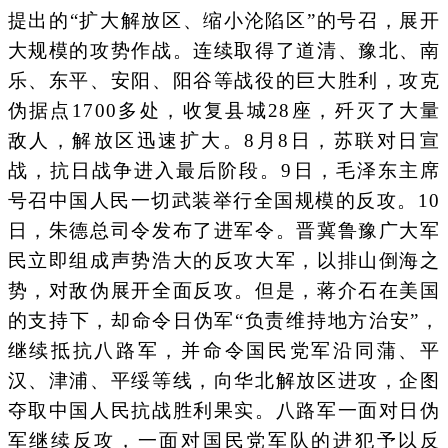
提出的“扩大解放区、缩小沦陷区”的号召，展开
大规模的攻势作战。连续取得了道清、豫北、南
乐、东平、安阳、阳谷等战役的巨大胜利，攻克
伪据点1700多处，收复县城28座，歼灭了大量
敌人，解放区迅速扩大。8月8日，苏联对日宣
战，抗日战争进入最后阶段。9日，毛泽东主席
号召中国人民一切武装举行全国规模的反攻。10
日，朱德总司令发布了进军令。晋冀鲁豫广大军
民立即组成声势浩大的反攻大军，以排山倒海之
势，对敌伪展开全面反攻。但是，蒋介石在美国
的支持下，却命令日伪军“负责维持地方治安”，
继续抵抗八路军，并命令国民党军沿同蒲、平
汉、津浦、平绥等线，向华北解放区进攻，企图
夺取中国人民抗战胜利果实。八路军一面对日伪
军继续反攻，一面对国民党军队的进犯予以反