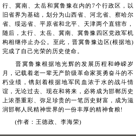
行、冀南、太岳和冀鲁豫在内的7个行政区，以
旧省界为基础，划分为山西省、河北省、察哈尔
省、绥远省、平原省和北平、天津两个直辖市，
随后，太行、太岳、冀南、冀鲁豫四区党政军机
构相继停止办公。至此，晋冀鲁豫边区(根据地)
完成了自己光荣的历史使命。
晋冀鲁豫根据地光辉的发展历程和峥嵘岁
月，记载着老一辈无产阶级革命家英勇奋斗的不
朽业绩，镌刻着根据地军民血浓于水的战斗情
谊，无论过去、现在和将来，必将成为邯郸历史
上浓墨重彩、弥足珍贵的一笔历史财富，成为滋
润邯郸人民精神世界的一份丰厚的精神食粮!
(作者：王德政、李海荣)