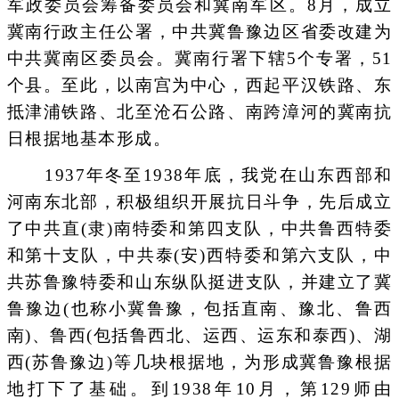
军政委员会筹备委员会和冀南军区。8月，成立
冀南行政主任公署，中共冀鲁豫边区省委改建为
中共冀南区委员会。冀南行署下辖5个专署，51
个县。至此，以南宫为中心，西起平汉铁路、东
抵津浦铁路、北至沧石公路、南跨漳河的冀南抗
日根据地基本形成。
1937年冬至1938年底，我党在山东西部和
河南东北部，积极组织开展抗日斗争，先后成立
了中共直(隶)南特委和第四支队，中共鲁西特委
和第十支队，中共泰(安)西特委和第六支队，中
共苏鲁豫特委和山东纵队挺进支队，并建立了冀
鲁豫边(也称小冀鲁豫，包括直南、豫北、鲁西
南)、鲁西(包括鲁西北、运西、运东和泰西)、湖
西(苏鲁豫边)等几块根据地，为形成冀鲁豫根据
地打下了基础。到1938年10月，第129师由