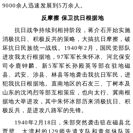
9000余人迅速发展到5万余人。
反摩擦 保卫抗日根据地
抗日战争持续到相持阶段，蒋介石开始实施
消极抗日、积极反共的策略，大搞抗日摩擦，破
坏抗日民族统一战线。1940年2月，国民党部队
进攻我太行根据地，97军军长朱怀冰、河北保安
司令鹿钟麟、新5军军长孙殿英等部在驻地磁
县、武安、涉县、林县等地袭击我抗日军民，进
犯我抗日根据地。直南地区的石友三、丁树本及
山东的沈鸿烈等部互相策应，也向太行、冀南根
据地大举进攻，其中朱怀冰部历来消极抗日、积
极反共，是进攻八路军的先锋。
1940年2月18日，朱部突然袭击驻在磁县北
贾壁、大湾村的129师先遣支队和青年纵队等