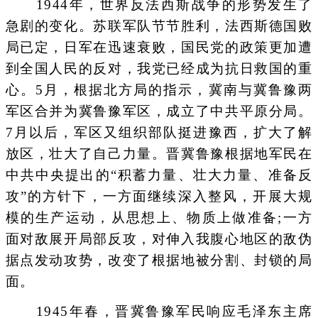
1944年，世界反法西斯战争的形势发生了
急剧的变化。苏联军队节节胜利，法西斯德国败
局已定，日军在迅速衰败，国民党的政策更加遭
到全国人民的反对，我党已经成为抗日救国的重
心。5月，根据北方局的指示，冀南与冀鲁豫两
军区合并为冀鲁豫军区，成立了中共平原分局。
7月以后，军区又组织部队挺进豫西，扩大了解
放区，壮大了自己力量。晋冀鲁豫根据地军民在
中共中央提出的“积蓄力量、壮大力量、准备反
攻”的方针下，一方面继续深入整风，开展大规
模的生产运动，从思想上、物质上做准备;一方
面对敌展开局部反攻，对伸入我腹心地区的敌伪
据点发动攻势，改变了根据地被分割、封锁的局
面。
1945年春，晋冀鲁豫军民响应毛泽东主席