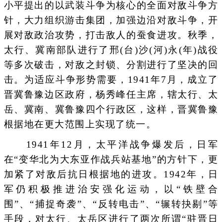
小平提出的以武装斗争为核心的全面对敌斗争方
针，大力组织游击集团，加强边沿对敌斗争，开
展对敌政治攻势，打击敌人的蚕食进攻。秋季，
太行、冀南部队进行了邢(台)沙(河)永(年)战役
等多次破击，对敌之封锁、分割进行了坚决的回
击。为适应斗争形势需要，1941年7月，成立了
晋冀鲁豫边区政府，杨秀峰任主席，辖太行、太
岳、冀南、冀鲁豫四个行政区，这样，晋冀鲁豫
根据地在更大范围上实现了统一。
1941年12月，太平洋战争爆发后，日军
在“变华北为大东亚作战兵站基地”的方针下，更
加紧了对敌后抗日根据地的进攻。1942年，日
军仍积极推进治安强化运动，以“铁壁合
围”、“捕捉奇袭”、“反转电击”、“辗转抉剔”等
手段，对太行、太岳区进行了两次所谓“驻晋日