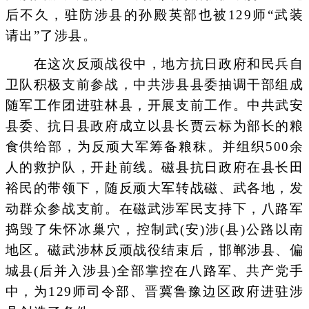
后不久，驻防涉县的孙殿英部也被129师“武装
请出”了涉县。
在这次反顽战役中，地方抗日政府和民兵自
卫队积极支前参战，中共涉县县委抽调干部组成
随军工作团进驻林县，开展支前工作。中共武安
县委、抗日县政府成立以县长贾云标为部长的粮
食供给部，为反顽大军筹备粮秣。并组织500余
人的救护队，开赴前线。磁县抗日政府在县长田
裕民的带领下，随反顽大军转战磁、武各地，发
动群众参战支前。在磁武涉军民支持下，八路军
捣毁了朱怀冰巢穴，控制武(安)涉(县)公路以南
地区。磁武涉林反顽战役结束后，邯郸涉县、偏
城县(后并入涉县)全部掌控在八路军、共产党手
中，为129师司令部、晋冀鲁豫边区政府进驻涉