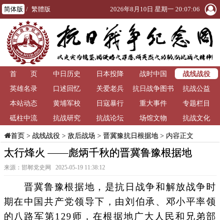
简体版
/
繁體版
2026年8月10日 星期一 20:07:07
战线战役
首 页
中日历史
日本投降
战时中国
英雄名录
口述回忆
关爱老兵
抗日战争图书
抗战公益
本站动态
黄埔军校
日寇暴行
重大事件
馆
专题栏目
砥柱中流
抗战研究
抗战论坛
场馆文物
抗战文化
>
战线战役
>
敌后战场
>
晋冀豫抗日根据地
> 内容正文
首页
太行烽火 ——彪炳千秋的晋冀鲁豫根据地
来源：邯郸党史网 2025-05-19 11:38:12
晋冀鲁豫根据地，是抗日战争和解放战争时
期在中国共产党领导下，由刘伯承、邓小平率领
的八路军第129师，在根据地广大人民和兄弟部