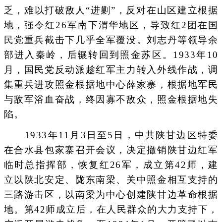
乏，难以打破敌人“进剿”，反对在山区建立根据
地，强令红26军南下渭华地区，导致红2团在国
民党重兵截击下几乎全军覆没。刘志丹等领导余
部进入秦岭，后辗转回到照金苏区。1933年10
月，国民党反动派趁红军主力转入外线作战，调
集重兵进攻照金根据地中心薛家寨，根据地军民
与敌军浴血奋战，终因寡不敌众，照金根据地失
陷。
1933年11月3日至5日，中共陕甘边区特委
在合水县包家寨召开会议，决定撤销陕甘边红军
临时总指挥部，恢复红26军，成立第42师，建
立以陕北安定、陇东南梁、关中照金相互支持的
三路游击区，以南梁为中心创建陕甘边革命根据
地。第42师成立后，在人民群众的大力支持下，