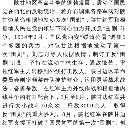
陕甘地区革命斗争的蓬勃发展，震动了国民
党在西北的反动统治，蒋介石调集各路军阀对陕
甘边革命根据地发动多次“围剿”，陕甘红军和根
据地人民在党的领导下同心协力开展反“围剿”斗
争。1934年2月，国民党西安“绥靖公署”调集5
个多团的兵力，对陕甘边根据地发动了第一
次“围剿”。刘志丹等人根据敌情，制订了反“围
剿”计划，坚持在流动中求生存，避敌锋芒，率
领红军主力转移到外线打击敌人。陕甘边区革命
委员会则率领游击队掩护群众，运用灵活战术战
法，奋勇杀敌。在红军主力外线作战和根据地内
线斗争的有力配合下，3月至6月，陕甘边红军共
进行大小战斗30余次，歼敌3000余人，取得
反“围剿”的重大胜利。8月，陕北红军在陕甘边
红军支援下打破了国民党军的第一次“围剿”，创