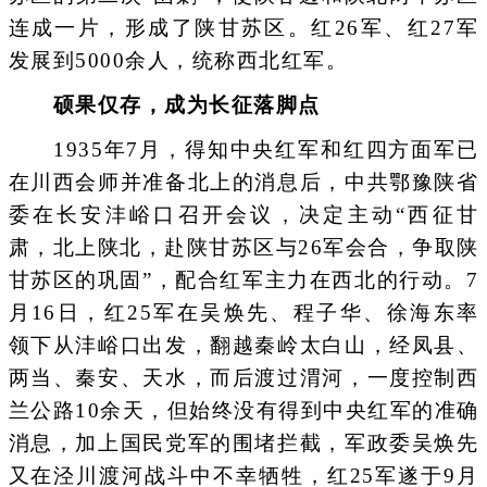
连成一片，形成了陕甘苏区。红26军、红27军
发展到5000余人，统称西北红军。
硕果仅存，成为长征落脚点
1935年7月，得知中央红军和红四方面军已
在川西会师并准备北上的消息后，中共鄂豫陕省
委在长安沣峪口召开会议，决定主动“西征甘
肃，北上陕北，赴陕甘苏区与26军会合，争取陕
甘苏区的巩固”，配合红军主力在西北的行动。7
月16日，红25军在吴焕先、程子华、徐海东率
领下从沣峪口出发，翻越秦岭太白山，经凤县、
两当、秦安、天水，而后渡过渭河，一度控制西
兰公路10余天，但始终没有得到中央红军的准确
消息，加上国民党军的围堵拦截，军政委吴焕先
又在泾川渡河战斗中不幸牺牲，红25军遂于9月