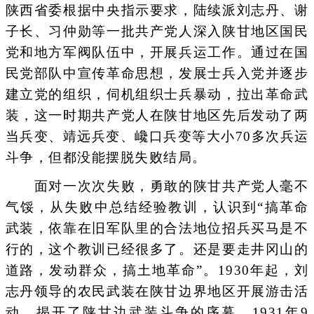
陕西省委根据中央指示要求，陆续派刘志丹、谢
子长、习仲勋等一批共产党人深入陕甘地区国民
党和地方军阀队伍中，开展兵运工作。通过在国
民党部队中宣传革命思想，发展士兵入党并逐步
建立党的组织，伺机组织士兵暴动，拉出革命武
装，这一时期共产党人在陕甘地区先后发动了两
当兵变、靖远兵变、巉口兵变等大小70多次兵运
斗争，但都没能摆脱失败结局。
面对一次次失败，勇敢的陕甘共产党人毫不
气馁，从失败中总结经验教训，认识到“搞革命
武装，依靠在旧军队里的合法地位招兵买马是不
行的，这个教训已经很多了。还是要走井冈山的
道路，发动群众，搞土地革命”。1930年起，刘
志丹领导的农民武装在陕甘边界地区开展游击活
动，揭开了陕甘边武装斗争的序幕。1931年9