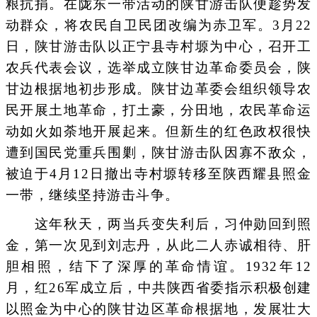
粮抗捐。在陇东一带活动的陕甘游击队便趁势发
动群众，将农民自卫民团改编为赤卫军。3月22
日，陕甘游击队以正宁县寺村塬为中心，召开工
农兵代表会议，选举成立陕甘边革命委员会，陕
甘边根据地初步形成。陕甘边革委会组织领导农
民开展土地革命，打土豪，分田地，农民革命运
动如火如荼地开展起来。但新生的红色政权很快
遭到国民党重兵围剿，陕甘游击队因寡不敌众，
被迫于4月12日撤出寺村塬转移至陕西耀县照金
一带，继续坚持游击斗争。
这年秋天，两当兵变失利后，习仲勋回到照
金，第一次见到刘志丹，从此二人赤诚相待、肝
胆相照，结下了深厚的革命情谊。1932年12
月，红26军成立后，中共陕西省委指示积极创建
以照金为中心的陕甘边区革命根据地，发展壮大