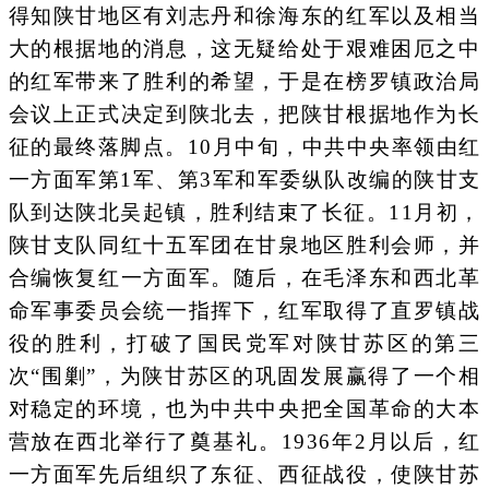
得知陕甘地区有刘志丹和徐海东的红军以及相当
大的根据地的消息，这无疑给处于艰难困厄之中
的红军带来了胜利的希望，于是在榜罗镇政治局
会议上正式决定到陕北去，把陕甘根据地作为长
征的最终落脚点。10月中旬，中共中央率领由红
一方面军第1军、第3军和军委纵队改编的陕甘支
队到达陕北吴起镇，胜利结束了长征。11月初，
陕甘支队同红十五军团在甘泉地区胜利会师，并
合编恢复红一方面军。随后，在毛泽东和西北革
命军事委员会统一指挥下，红军取得了直罗镇战
役的胜利，打破了国民党军对陕甘苏区的第三
次“围剿”，为陕甘苏区的巩固发展赢得了一个相
对稳定的环境，也为中共中央把全国革命的大本
营放在西北举行了奠基礼。1936年2月以后，红
一方面军先后组织了东征、西征战役，使陕甘苏