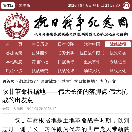
简体版
/
繁體版
2026年8月6日 星期四 23:23:40
战线战役
首 页
中日历史
日本投降
战时中国
英雄名录
口述回忆
关爱老兵
抗日战争图书
抗战公益
本站动态
黄埔军校
日寇暴行
重大事件
馆
专题栏目
砥柱中流
抗战研究
抗战论坛
场馆文物
抗战文化
>
战线战役
>
敌后战场
>
陕甘宁抗日根据地
> 内容正文
首页
陕甘革命根据地——伟大长征的落脚点 伟大抗
战的出发点
来源：人民网 2026-03-20 09:53:47
陕甘革命根据地是土地革命战争时期，以刘
志丹、谢子长、习仲勋为代表的共产党人带领陕