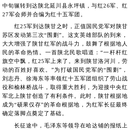
中旬辗转到达陕北延川县永坪镇，与红26军、红
27军会师并合编为红十五军团。
红25军到达陕甘之时，正值国民党军对陕甘
苏区发动第三次“围剿”。这支英雄部队的到来，
大大增强了陕甘红军的战斗力，鼓舞了根据地人
民的革命热情。一首陕北民歌唱道：“一杆杆红
旗空中飘，红25军上来了。来到陕甘洛河川，劳
动的百姓好喜欢。”为打破国民党军的“围剿”，
刘志丹、徐海东等率领红十五军团组织了劳山战
役和榆林桥战斗，取得重大胜利，为迎接中央红
军北上陕甘创造了有利条件。此时，陕甘根据地
成为“硕果仅存”的革命根据地，为红军长征最终
确定落脚点奠定了基础。
长征途中，毛泽东等领导在哈达铺的报纸上