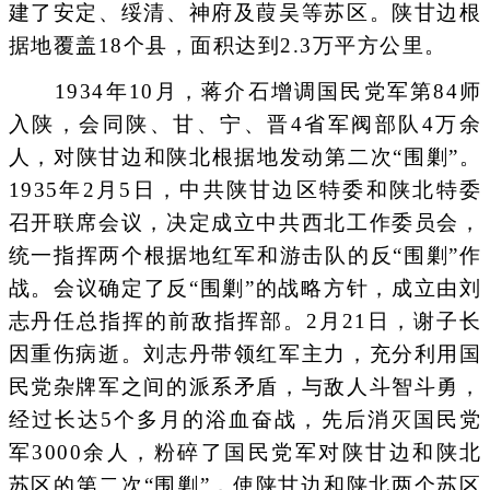
建了安定、绥清、神府及葭吴等苏区。陕甘边根
据地覆盖18个县，面积达到2.3万平方公里。
1934年10月，蒋介石增调国民党军第84师
入陕，会同陕、甘、宁、晋4省军阀部队4万余
人，对陕甘边和陕北根据地发动第二次“围剿”。
1935年2月5日，中共陕甘边区特委和陕北特委
召开联席会议，决定成立中共西北工作委员会，
统一指挥两个根据地红军和游击队的反“围剿”作
战。会议确定了反“围剿”的战略方针，成立由刘
志丹任总指挥的前敌指挥部。2月21日，谢子长
因重伤病逝。刘志丹带领红军主力，充分利用国
民党杂牌军之间的派系矛盾，与敌人斗智斗勇，
经过长达5个多月的浴血奋战，先后消灭国民党
军3000余人，粉碎了国民党军对陕甘边和陕北
苏区的第二次“围剿”，使陕甘边和陕北两个苏区