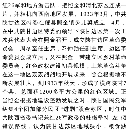
红26军和地方游击队，把照金和渭北苏区连成一
片，并相机向西南地区发展。1933年3月，中共
陕甘边区特委在耀县照金镇兔儿梁成立。4月，
在中共陕甘边区特委的领导下陕甘边区第一次工
农兵代表大会在照金召开，成立陕甘边区革命委
员会，周冬至任主席，习仲勋任副主席。边区革
命委员会成立后，又在照金一带建立区乡村革命
委员会，红色政权建设初具规模，土地革命斗争
在这一地区轰轰烈烈地开展起来，照金根据地不
断发展壮大。到1933年秋天，形成了横跨陕甘7
个县、总面积1200多平方公里的红色区域。正
当照金根据地建设蓬勃发展之时，陕甘国民党军
纠集4个团加部分民团“进剿”照金苏区，时任中
共陕西省委书记兼红26军政委的杜衡坚持“左”倾
错误路线，认为陕甘边苏区地域狭小，粮食缺