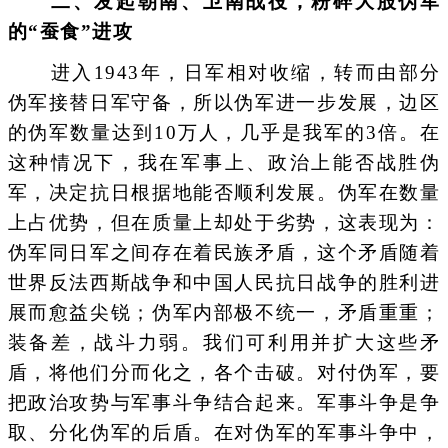
二、发起朝南、卫南战役，粉碎大股伪军
的“蚕食”进攻
进入1943年，日军相对收缩，转而由部分
伪军接替日军守备，所以伪军进一步发展，边区
的伪军数量达到10万人，几乎是我军的3倍。在
这种情况下，我在军事上、政治上能否战胜伪
军，决定抗日根据地能否顺利发展。伪军在数量
上占优势，但在质量上却处于劣势，这表现为：
伪军同日军之间存在着民族矛盾，这个矛盾随着
世界反法西斯战争和中国人民抗日战争的胜利进
展而愈益尖锐；伪军内部极不统一，矛盾重重；
装备差，战斗力弱。我们可利用并扩大这些矛
盾，将他们分而化之，各个击破。对付伪军，要
把政治攻势与军事斗争结合起来。军事斗争是争
取、分化伪军的后盾。在对伪军的军事斗争中，