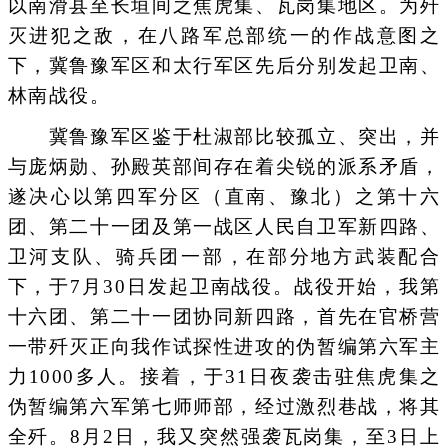
以南滑县至长垣间之焦虎集、瓦岗集地区。为歼
灭进犯之敌，在八路军总部统一的作战意图之
下，冀鲁豫军区和太行军区先后分别发起卫南、
林南战役。
冀鲁豫军区鉴于杜淑部比较孤立、突出，并
与庞炳勋、孙殿英部间存在着尖锐的派系矛盾，
遂决心以第四军分区（直南、豫北）之第十六
团、第二十一团及第一战区人民自卫军新四路、
卫河支队、骑兵团一部，在部分地方武装配合
下，于7月30日发起卫南战役。战役开始，我第
十六团、第二十一团协同新四路，首先在官桥营
一带歼灭正向我作试探性进攻的伪暂编第六军主
力1000多人。接着，于31日夜袭击驻焦虎集之
伪暂编第六军第七师师部，经过激烈巷战，将其
全歼。8月2日，我又突然强袭瓦岗集，至3日上