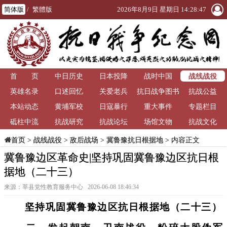
简体版
/
繁體版
2026年8月9日 星期日 14:28:47
战线战役
首 页
中日历史
日本投降
战时中国
英雄名录
口述回忆
关爱老兵
抗日战争图书
抗战公益
本站动态
黄埔军校
日寇暴行
重大事件
馆
专题栏目
砥柱中流
抗战研究
抗战论坛
场馆文物
抗战文化
>
战线战役
>
敌后战场
>
冀鲁豫抗日根据地
> 内容正文
首页
冀鲁豫边区革命史|坚持巩固冀鲁豫边区抗日根
据地（二十三）
来源：莘县党性教育服务中心 2026-06-08 18:46:34
坚持巩固冀鲁豫边区抗日根据地（二十三）