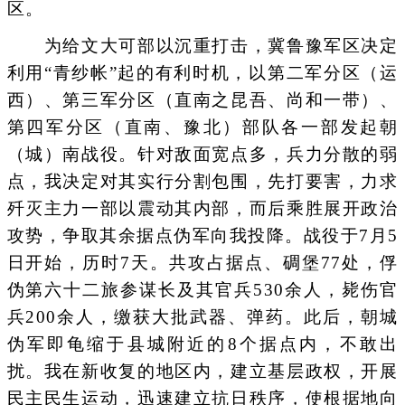
区。
为给文大可部以沉重打击，冀鲁豫军区决定
利用“青纱帐”起的有利时机，以第二军分区（运
西）、第三军分区（直南之昆吾、尚和一带）、
第四军分区（直南、豫北）部队各一部发起朝
（城）南战役。针对敌面宽点多，兵力分散的弱
点，我决定对其实行分割包围，先打要害，力求
歼灭主力一部以震动其内部，而后乘胜展开政治
攻势，争取其余据点伪军向我投降。战役于7月5
日开始，历时7天。共攻占据点、碉堡77处，俘
伪第六十二旅参谋长及其官兵530余人，毙伤官
兵200余人，缴获大批武器、弹药。此后，朝城
伪军即龟缩于县城附近的8个据点内，不敢出
扰。我在新收复的地区内，建立基层政权，开展
民主民生运动，迅速建立抗日秩序，使根据地向