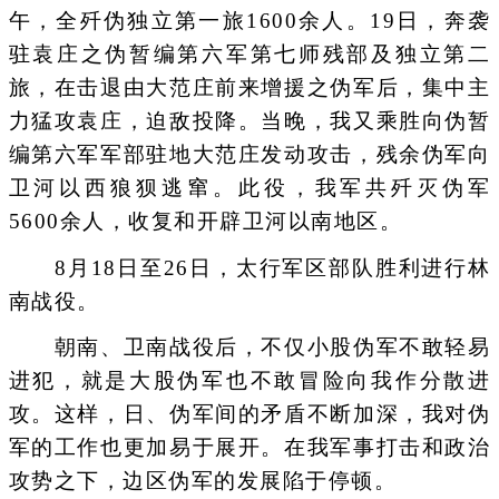
午，全歼伪独立第一旅1600余人。19日，奔袭
驻袁庄之伪暂编第六军第七师残部及独立第二
旅，在击退由大范庄前来增援之伪军后，集中主
力猛攻袁庄，迫敌投降。当晚，我又乘胜向伪暂
编第六军军部驻地大范庄发动攻击，残余伪军向
卫河以西狼狈逃窜。此役，我军共歼灭伪军
5600余人，收复和开辟卫河以南地区。
8月18日至26日，太行军区部队胜利进行林
南战役。
朝南、卫南战役后，不仅小股伪军不敢轻易
进犯，就是大股伪军也不敢冒险向我作分散进
攻。这样，日、伪军间的矛盾不断加深，我对伪
军的工作也更加易于展开。在我军事打击和政治
攻势之下，边区伪军的发展陷于停顿。