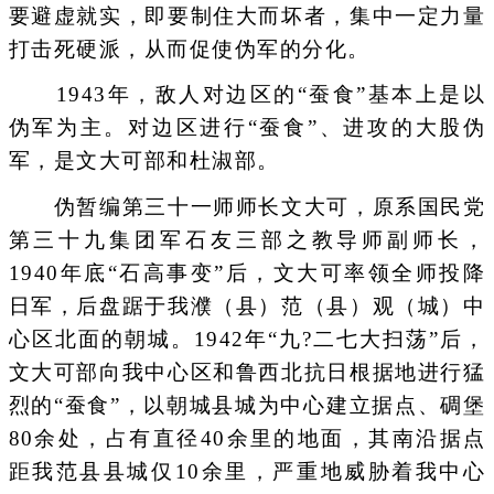
要避虚就实，即要制住大而坏者，集中一定力量
打击死硬派，从而促使伪军的分化。
1943年，敌人对边区的“蚕食”基本上是以
伪军为主。对边区进行“蚕食”、进攻的大股伪
军，是文大可部和杜淑部。
伪暂编第三十一师师长文大可，原系国民党
第三十九集团军石友三部之教导师副师长，
1940年底“石高事变”后，文大可率领全师投降
日军，后盘踞于我濮（县）范（县）观（城）中
心区北面的朝城。1942年“九?二七大扫荡”后，
文大可部向我中心区和鲁西北抗日根据地进行猛
烈的“蚕食”，以朝城县城为中心建立据点、碉堡
80余处，占有直径40余里的地面，其南沿据点
距我范县县城仅10余里，严重地威胁着我中心