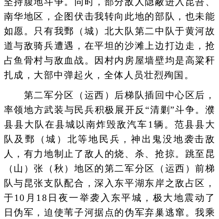
坚持腹地斗争。同时，部分敌人隐蔽进入昆吾、
南华地区，企图伏击我转向此地的部队，也未能
如愿。只有我鄄（城）北大队第二中队于黄河故
道与敌骑兵遭遇，在平坦的沙滩上边打边走，抢
占鱼骨村与敌血战。因村内房屋墙壁均是高粱秆
扎成，大部中弹起火，全体人员壮烈殉国。
第二军分区（运西）后梯队插回中心区后，
率领地方武装与民兵积极展开反“清剿”斗争。濮
县县大队在县城以南炸毁敌汽车1辆。范县县大
队及鄄（城）北等地民兵，神出鬼没地袭击敌
人，有力地制止了敌人的烧、杀、抢掠。跳至昆
（山）张（秋）地区的第二军分区（运西）前梯
队与昆张支队配合，深入东平湖东岸之敌占区，
于10月18日夜一举袭入东平城，极大地震动了
日伪军，迫使苇子河据点的伪军弃巢逃窜。我乘