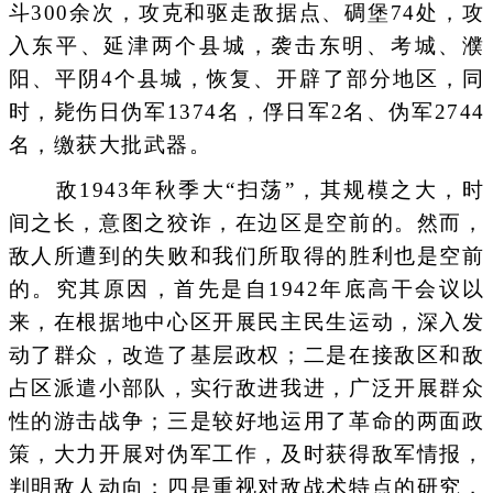
斗300余次，攻克和驱走敌据点、碉堡74处，攻
入东平、延津两个县城，袭击东明、考城、濮
阳、平阴4个县城，恢复、开辟了部分地区，同
时，毙伤日伪军1374名，俘日军2名、伪军2744
名，缴获大批武器。
敌1943年秋季大“扫荡”，其规模之大，时
间之长，意图之狡诈，在边区是空前的。然而，
敌人所遭到的失败和我们所取得的胜利也是空前
的。究其原因，首先是自1942年底高干会议以
来，在根据地中心区开展民主民生运动，深入发
动了群众，改造了基层政权；二是在接敌区和敌
占区派遣小部队，实行敌进我进，广泛开展群众
性的游击战争；三是较好地运用了革命的两面政
策，大力开展对伪军工作，及时获得敌军情报，
判明敌人动向；四是重视对敌战术特点的研究，