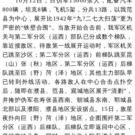
10月12日，日伪军15000余人，配备汽车
800辆，坦克8辆，飞机5架，分兵13路，以我范
县为中心，展开比1942年“九?二七大扫荡”更为
严密的“铁壁合围”。当敌开始合击前，我军区机
关与第二军分区（运西）部队已分成数个梯队，
靠近接敌区。待敌第一线展开运动时，军区机关
已跳至沙区；第二军分区（运西）前梯队跳至昆
（山）张（秋）地区，第二军分区（运西）后梯
队跳至巨（野）菏（泽）地区；其他主力部队早
已转到外线活动。各路敌人在中心合击点扑空
后，随即在濮县、范县、观城地区展开“清剿”，
并掩护伪军在寿张县西南、朝城县东南、郓城县
北部以及濮阳、濮县地区安设据点。15日，敌星
夜扑向巨（野）菏（泽）地区，企图围歼第二军
分区（运西）后梯队。后梯队立即返回中心区，