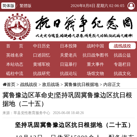
简体版
/
繁體版
2026年8月8日 星期六 02:06:05
战线战役
首 页
中日历史
日本投降
战时中国
英雄名录
口述回忆
关爱老兵
抗日战争图书
抗战公益
本站动态
黄埔军校
日寇暴行
重大事件
馆
专题栏目
砥柱中流
抗战研究
抗战论坛
场馆文物
抗战文化
>
战线战役
>
敌后战场
>
冀鲁豫抗日根据地
> 内容正文
首页
冀鲁豫边区革命史|坚持巩固冀鲁豫边区抗日根
据地（二十五）
来源：莘县党性教育服务中心 2026-06-08 18:48:26
坚持巩固冀鲁豫边区抗日根据地（二十五）