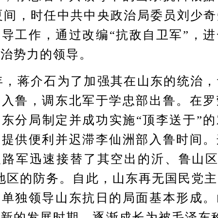
春夏间，时任中共中央政治局委员刘少
导工作，通过改编“抗敌自卫军”，
政治势力的领导。
年，蒋介石为了加强其在山东的统治，
部入鲁，调东北军于学忠部出鲁。在罗
东分局制定并成功实施“顶李送于”
离提供便利并迟滞李仙洲部入鲁时间。
路军迅速接替了其空出的沂、鲁山区
县)地区的防务。自此，山东再无国民党
党单独领导山东抗日的局面基本形成。
新的发展时期，逐渐成长为被毛泽东