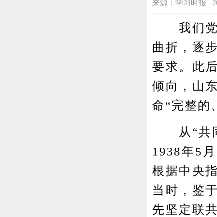
来源：学习时报 2023-0
我们党在
曲折，逐
要求。此
倾向，山
命“完整的
从“共同
1938年
根据中央
当时，鉴
先坚定联