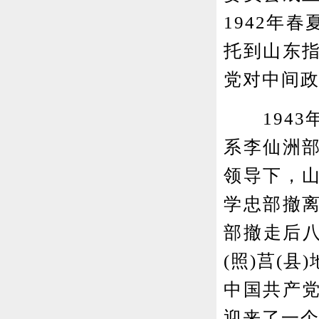
1942年
托到山东指
党对中间
1943
系李仙洲
领导下，山
学忠部撤
部撤走后八
(照)莒(
中国共产
迎来了一个