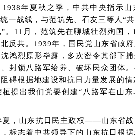
1938年夏秋之季，中共中央指示
统一战线，与范筑先、石友三等人“
”。11月，范筑先在聊城壮烈殉国，
北反共。1939年，国民党山东省政
令沈鸿烈原形毕露，多次密令其部下捕
士、封锁八路军给养、破坏民众团体。
阻碍根据地建设和抗日力量发展的情
荣桓提出我们党要创建“八路军在山
年夏，山东抗日民主政权——山东省战
立，标志着中共领导下的山东抗日根据