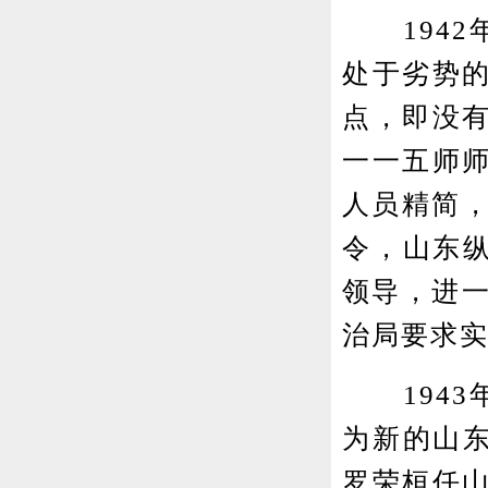
1942
处于劣势
点，即没
一一五师
人员精简，
令，山东纵
领导，进一
治局要求
1943
为新的山东
罗荣桓任