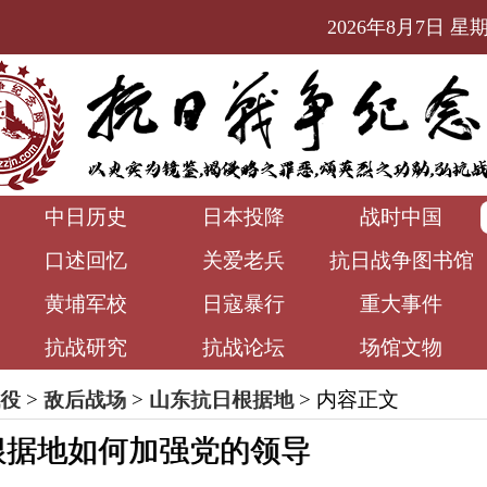
2026年8月7日 星期五
中日历史
日本投降
战时中国
口述回忆
关爱老兵
抗日战争图书馆
黄埔军校
日寇暴行
重大事件
抗战研究
抗战论坛
场馆文物
役
>
敌后战场
>
山东抗日根据地
> 内容正文
根据地如何加强党的领导