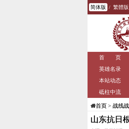
简体版
/
繁體版
首 页
英雄名录
本站动态
砥柱中流
>
战线战
首页
山东抗日