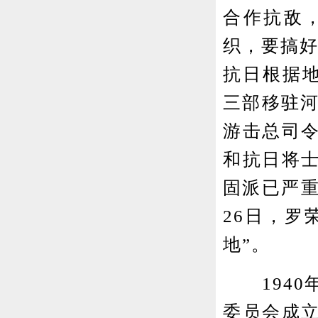
合作抗敌，
织，要搞好
抗日根据地
三部移驻河
游击总司
和抗日将
固派已严重
26日，罗
地”。
1940
委员会成