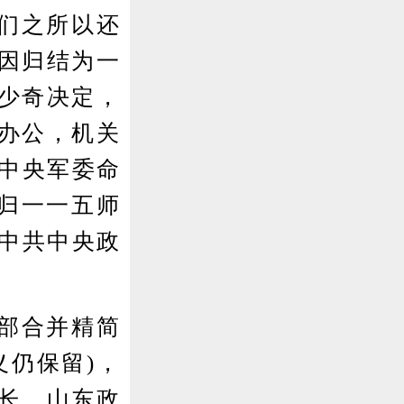
们之所以还
因归结为一
少奇决定，
办公，机关
据中央军委命
，归一一五师
，中共中央政
部合并精简
义仍保留)，
长，山东政