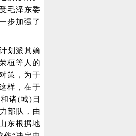
奇受毛泽东委
进一步加强了
计划派其嫡
荣桓等人的
的对策，为于
这样，在于
和诸(城)日
主力部队，由
山东根据地
称作“决定中