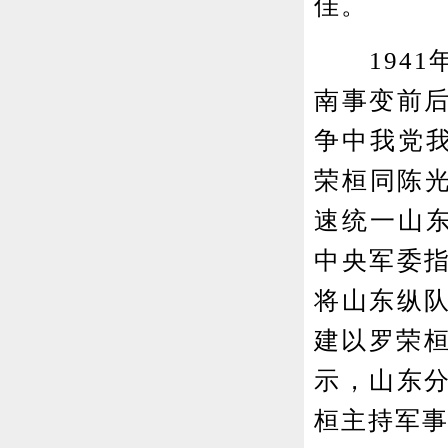
佳。
1941年
南事变前
争中我党我
荣桓同陈光
速统一山东
中央军委
将山东纵
建以罗荣桓
示，山东
桓主持军