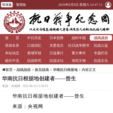
简体版
/
繁體版
2026年8月8日 星期六 14:47:11
战线战役
首 页
中日历史
日本投降
战时中国
英雄名录
口述回忆
关爱老兵
抗日战争图书
抗战公益
本站动态
黄埔军校
日寇暴行
重大事件
馆
专题栏目
砥柱中流
抗战研究
抗战论坛
场馆文物
抗战文化
>
战线战役
>
敌后战场
>
华南抗日根据地
> 内容正文
首页
华南抗日根据地创建者——曾生
来源：央视网 2022-06-10 15:50:05
华南抗日根据地创建者——曾生
来源：央视网