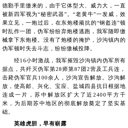
德勤手里缴来的，由于它体型大、威力大，一直
被新四军视为“秘密武器”。“老黄牛”一发威，效
果立见，一炮过后，在东炮楼顽抗的“钢盔连”顿
时乱作一团，伪军纷纷弃炮楼逃跑，我军随即缴
械拿下东炮楼。没有了炮楼的掩护，沙沟镇内的
伪军顿时失去斗志，纷纷缴械投降。
经16小时激战，我军摧毁沙沟镇内伪军所有
据点，共歼灭伪军第28师第87团2营及工兵连，
击毙伪军官兵100余人，沙沟宣告解放。沙沟解
放，使高邮、兴化、宝应、盐城四县抗日根据地
连成一片，苏中解放区扩大了近2400平方千
米，为后期苏中地区的彻底解放奠定了坚实基
础。
英雄虎胆，早有崭露