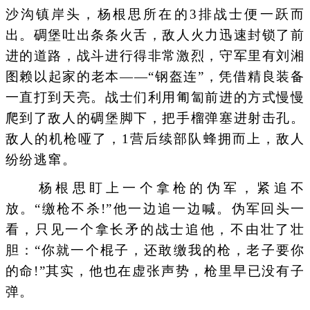
沙沟镇岸头，杨根思所在的3排战士便一跃而
出。碉堡吐出条条火舌，敌人火力迅速封锁了前
进的道路，战斗进行得非常激烈，守军里有刘湘
图赖以起家的老本——“钢盔连”，凭借精良装备
一直打到天亮。战士们利用匍匐前进的方式慢慢
爬到了敌人的碉堡脚下，把手榴弹塞进射击孔。
敌人的机枪哑了，1营后续部队蜂拥而上，敌人
纷纷逃窜。
杨根思盯上一个拿枪的伪军，紧追不
放。“缴枪不杀!”他一边追一边喊。伪军回头一
看，只见一个拿长矛的战士追他，不由壮了壮
胆：“你就一个棍子，还敢缴我的枪，老子要你
的命!”其实，他也在虚张声势，枪里早已没有子
弹。