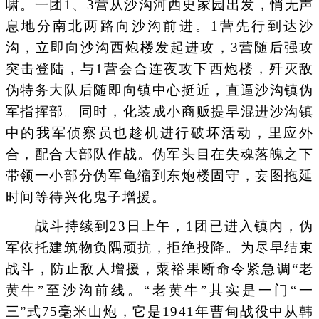
啸。一团1、3营从沙沟河西史家园出发，悄无声
息地分南北两路向沙沟前进。1营先行到达沙
沟，立即向沙沟西炮楼发起进攻，3营随后强攻
突击登陆，与1营会合连夜攻下西炮楼，歼灭敌
伪特务大队后随即向镇中心挺近，直逼沙沟镇伪
军指挥部。同时，化装成小商贩提早混进沙沟镇
中的我军侦察员也趁机进行破坏活动，里应外
合，配合大部队作战。伪军头目在失魂落魄之下
带领一小部分伪军龟缩到东炮楼固守，妄图拖延
时间等待兴化鬼子增援。
战斗持续到23日上午，1团已进入镇内，伪
军依托建筑物负隅顽抗，拒绝投降。为尽早结束
战斗，防止敌人增援，粟裕果断命令紧急调“老
黄牛”至沙沟前线。“老黄牛”其实是一门“一
三”式75毫米山炮，它是1941年曹甸战役中从韩