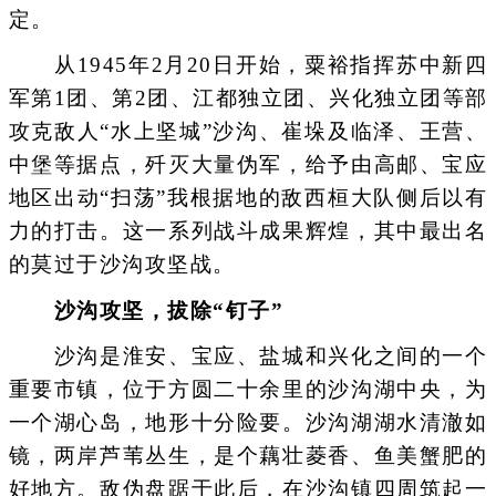
定。
从1945年2月20日开始，粟裕指挥苏中新四
军第1团、第2团、江都独立团、兴化独立团等部
攻克敌人“水上坚城”沙沟、崔垛及临泽、王营、
中堡等据点，歼灭大量伪军，给予由高邮、宝应
地区出动“扫荡”我根据地的敌西桓大队侧后以有
力的打击。这一系列战斗成果辉煌，其中最出名
的莫过于沙沟攻坚战。
沙沟攻坚，拔除“钉子”
沙沟是淮安、宝应、盐城和兴化之间的一个
重要市镇，位于方圆二十余里的沙沟湖中央，为
一个湖心岛，地形十分险要。沙沟湖湖水清澈如
镜，两岸芦苇丛生，是个藕壮菱香、鱼美蟹肥的
好地方。敌伪盘踞于此后，在沙沟镇四周筑起一