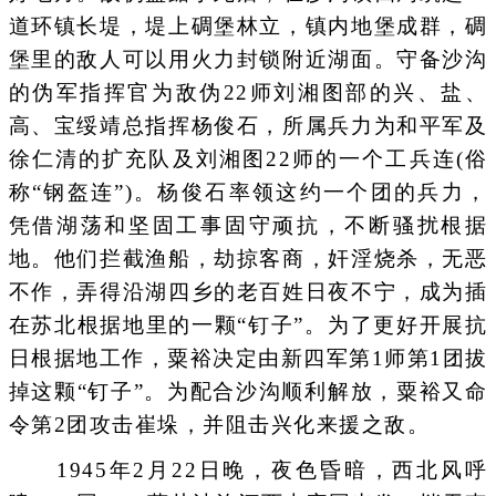
道环镇长堤，堤上碉堡林立，镇内地堡成群，碉
堡里的敌人可以用火力封锁附近湖面。守备沙沟
的伪军指挥官为敌伪22师刘湘图部的兴、盐、
高、宝绥靖总指挥杨俊石，所属兵力为和平军及
徐仁清的扩充队及刘湘图22师的一个工兵连(俗
称“钢盔连”)。杨俊石率领这约一个团的兵力，
凭借湖荡和坚固工事固守顽抗，不断骚扰根据
地。他们拦截渔船，劫掠客商，奸淫烧杀，无恶
不作，弄得沿湖四乡的老百姓日夜不宁，成为插
在苏北根据地里的一颗“钉子”。为了更好开展抗
日根据地工作，粟裕决定由新四军第1师第1团拔
掉这颗“钉子”。为配合沙沟顺利解放，粟裕又命
令第2团攻击崔垛，并阻击兴化来援之敌。
1945年2月22日晚，夜色昏暗，西北风呼