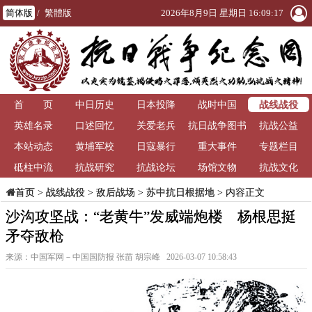
简体版
/
繁體版
2026年8月9日 星期日 16:09:18
战线战役
首 页
中日历史
日本投降
战时中国
英雄名录
口述回忆
关爱老兵
抗日战争图书
抗战公益
本站动态
黄埔军校
日寇暴行
重大事件
馆
专题栏目
砥柱中流
抗战研究
抗战论坛
场馆文物
抗战文化
>
战线战役
>
敌后战场
>
苏中抗日根据地
> 内容正文
首页
沙沟攻坚战：“老黄牛”发威端炮楼 杨根思挺
矛夺敌枪
来源：中国军网－中国国防报 张苗 胡宗峰 2026-03-07 10:58:43