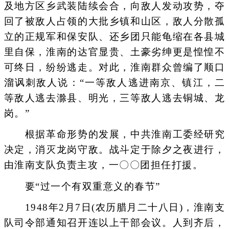
及地方区乡武装陆续会合，向敌人发动攻势，夺
回了被敌人占领的大批乡镇和山区，敌人分散孤
立的正规军和保安队、还乡团只能龟缩在各县城
里自保，淮南的达官显贵、土豪劣绅更是惶惶不
可终日，纷纷逃走。对此，淮南群众曾编了顺口
溜讽刺敌人说：“一等敌人逃进南京、镇江，二
等敌人逃去滁县、明光，三等敌人逃去铜城、龙
岗。”
根据革命形势的发展，中共淮南工委经研究
决定，消灭龙岗守敌。战斗定于除夕之夜进行，
由淮南支队负责主攻，一〇〇团担任打援。
要“过一个有双重意义的春节”
1948年2月7日(农历腊月二十八日)，淮南支
队司令部通知召开连以上干部会议。人到齐后，