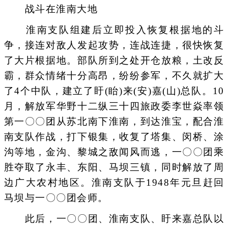
战斗在淮南大地
淮南支队组建后立即投入恢复根据地的斗
争，接连对敌人发起攻势，连战连捷，很快恢复
了大片根据地。部队所到之处开仓放粮，土改反
霸，群众情绪十分高昂，纷纷参军，不久就扩大
了4个中队，建立了盱(眙)来(安)嘉(山)总队。10
月，解放军华野十二纵三十四旅政委李世焱率领
第一〇〇团从苏北南下淮南，到达淮宝，配合淮
南支队作战，打下银集，收复了塔集、闵桥、涂
沟等地，金沟、黎城之敌闻风而逃，一〇〇团乘
胜夺取了永丰、东阳、马坝三镇，同时解放了周
边广大农村地区。淮南支队于1948年元旦赶回
马坝与一〇〇团会师。
此后，一〇〇团、淮南支队、盱来嘉总队以