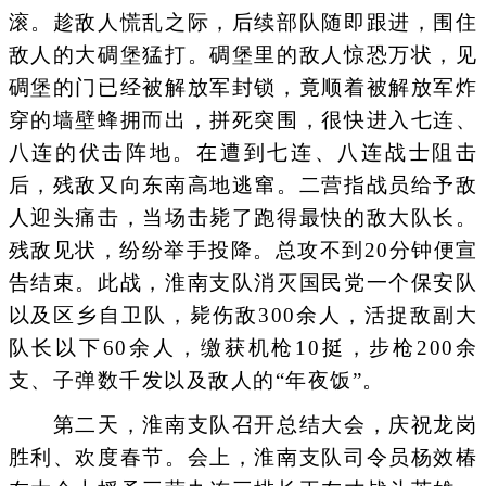
滚。趁敌人慌乱之际，后续部队随即跟进，围住
敌人的大碉堡猛打。碉堡里的敌人惊恐万状，见
碉堡的门已经被解放军封锁，竟顺着被解放军炸
穿的墙壁蜂拥而出，拼死突围，很快进入七连、
八连的伏击阵地。在遭到七连、八连战士阻击
后，残敌又向东南高地逃窜。二营指战员给予敌
人迎头痛击，当场击毙了跑得最快的敌大队长。
残敌见状，纷纷举手投降。总攻不到20分钟便宣
告结束。此战，淮南支队消灭国民党一个保安队
以及区乡自卫队，毙伤敌300余人，活捉敌副大
队长以下60余人，缴获机枪10挺，步枪200余
支、子弹数千发以及敌人的“年夜饭”。
第二天，淮南支队召开总结大会，庆祝龙岗
胜利、欢度春节。会上，淮南支队司令员杨效椿