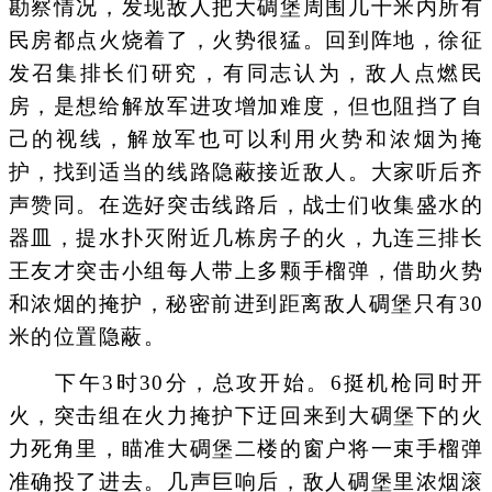
勘察情况，发现敌人把大碉堡周围几十米内所有
民房都点火烧着了，火势很猛。回到阵地，徐征
发召集排长们研究，有同志认为，敌人点燃民
房，是想给解放军进攻增加难度，但也阻挡了自
己的视线，解放军也可以利用火势和浓烟为掩
护，找到适当的线路隐蔽接近敌人。大家听后齐
声赞同。在选好突击线路后，战士们收集盛水的
器皿，提水扑灭附近几栋房子的火，九连三排长
王友才突击小组每人带上多颗手榴弹，借助火势
和浓烟的掩护，秘密前进到距离敌人碉堡只有30
米的位置隐蔽。
下午3时30分，总攻开始。6挺机枪同时开
火，突击组在火力掩护下迂回来到大碉堡下的火
力死角里，瞄准大碉堡二楼的窗户将一束手榴弹
准确投了进去。几声巨响后，敌人碉堡里浓烟滚