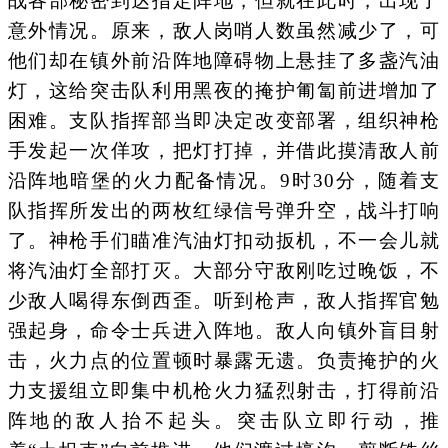
战各部秘密到达指定阵地，但就在此时，出现了
意外情况。原来，敌人岗哨人数虽然减少了，可
他们却在镇外前沿阵地障碍物上悬挂了多盏汽油
灯，这给突击队利用黑夜的掩护匍匐前进增加了
困难。支队指挥部当即决定改变部署，组织神枪
手发起一次佯攻，把灯打掉，并借此摸清敌人前
沿阵地暗堡的火力配备情况。9时30分，随着支
队指挥所发出的两枚红绿信号弹升空，战斗打响
了。神枪手们瞄准汽油灯扣动扳机，不一会儿就
将汽油灯全部打灭。大部分守敌刚吃过晚饭，不
少敌人喝得东倒西歪。听到枪声，敌人指挥官勉
强起身，命令士兵进入阵地。敌人向镇外盲目射
击，火力点的位置顿时暴露无遗。负责掩护的火
力支援组立即集中机枪火力猛烈射击，打得前沿
阵地的敌人抬不起头。突击队立即行动，推