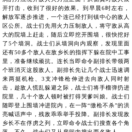
开打击，收到了很好的效果。到早晨6时左右，
解放军逐步推进，一个连已经打到镇中心的敌人
区公所。战士们先用火力压制敌人，将守敌从高
大的院墙上赶走，随后立即挖开围墙，很快挖好
了5个墙洞。战士们从墙洞向内观察，发现里面
还有50多个敌人在敌乡长的指挥下躲在院中工事
里，准备继续顽抗。连长当即命令副排长带领两
个班消灭这股敌人。副排长先让几个战士迅速调
来两挺机枪、3支冲锋枪伸进去向敌人同时射
击，趁敌人慌乱躲避之际，战士们将手榴弹扔进
院里，几十个敌人顿时被打得哭爹叫娘。战士们
随即登上围墙冲进院内，在一阵“缴枪不杀”的洪
亮喊话声中，残敌乖乖举手投降。副排长发现敌
乡长不在俘虏之列，立即命令战士们搜查各个角
落。不久，战士们又从房间内搜出两名敌人——