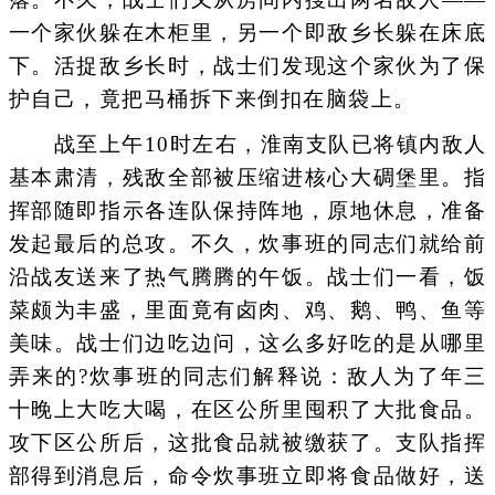
一个家伙躲在木柜里，另一个即敌乡长躲在床底
下。活捉敌乡长时，战士们发现这个家伙为了保
护自己，竟把马桶拆下来倒扣在脑袋上。
战至上午10时左右，淮南支队已将镇内敌人
基本肃清，残敌全部被压缩进核心大碉堡里。指
挥部随即指示各连队保持阵地，原地休息，准备
发起最后的总攻。不久，炊事班的同志们就给前
沿战友送来了热气腾腾的午饭。战士们一看，饭
菜颇为丰盛，里面竟有卤肉、鸡、鹅、鸭、鱼等
美味。战士们边吃边问，这么多好吃的是从哪里
弄来的?炊事班的同志们解释说：敌人为了年三
十晚上大吃大喝，在区公所里囤积了大批食品。
攻下区公所后，这批食品就被缴获了。支队指挥
部得到消息后，命令炊事班立即将食品做好，送