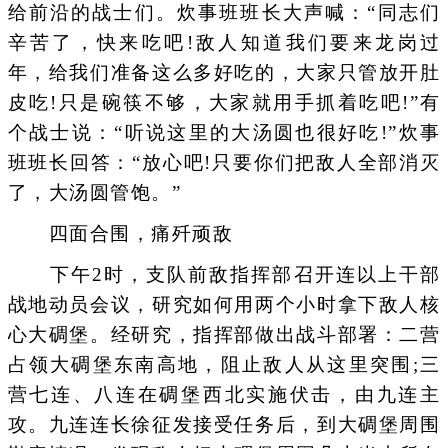
给前沿的战士们。炊事班班长大声喊：“同志们
辛苦了，快来吃吧!敌人知道我们要来龙岗过
年，给我们准备这么多好吃的，大家只管放开肚
皮吃!只是碗筷不够，大家就用手抓着吃吧!”有
个战士说：“听说这里的大汤圆也很好吃!”炊事
班班长回答：“放心吧!只要你们把敌人全部消灭
了，大汤圆管饱。”
四面合围，痛歼顽敌
下午2时，支队前敌指挥部召开连以上干部
战地动员会议，研究如何用两个小时拿下敌人核
心大碉堡。经研究，指挥部做出战斗部署：二营
占领大碉堡东南高地，阻止敌人从这里突围;三
营七连、八连在碉堡西北实施伏击，由九连主
攻。九连连长徐征发接受任务后，到大碉堡周围