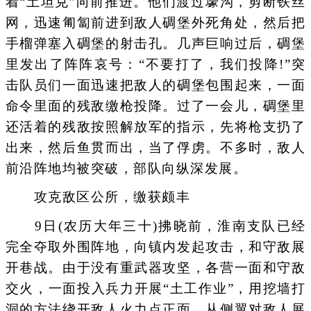
着“土坦克”向前推进。他们渡过壕沟，剪断铁丝
网，迅速匍匐前进到敌人碉堡外死角处，然后把
手榴弹塞入碉堡的射击孔。几声巨响过后，碉堡
里发出了阵阵哀号：“不要打了，我们投降!”突
击队员们一面迅速把敌人的碉堡包围起来，一面
命令里面的残敌缴枪投降。过了一会儿，碉堡里
还活着的残敌按照解放军的指示，先将枪支扔了
出来，然后鱼贯而出，当了俘虏。不多时，敌人
前沿阵地均被突破，部队向纵深发展。
攻克敌区公所，缴获颇丰
9日(农历大年三十)拂晓前，淮南支队已经
完全夺取外围阵地，向镇内发起攻击，和守敌展
开巷战。由于没有重武器攻坚，各营一面和守敌
交火，一面投入兵力开展“土工作业”，用挖墙打
洞的方法绕开敌人火力点正面，从侧翼对敌人展