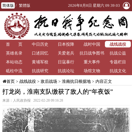
简体版
/
繁體版
2026年8月8日 星期六 09:39:04
战线战役
首 页
中日历史
日本投降
战时中国
英雄名录
口述回忆
关爱老兵
抗日战争图书
抗战公益
本站动态
黄埔军校
日寇暴行
重大事件
馆
专题栏目
砥柱中流
抗战研究
抗战论坛
场馆文物
抗战文化
>
战线战役
>
敌后战场
>
淮南抗日根据地
> 内容正文
首页
打龙岗，淮南支队缴获了敌人的“年夜饭”
来源：人民政协报 2022-02-28 09:16:28