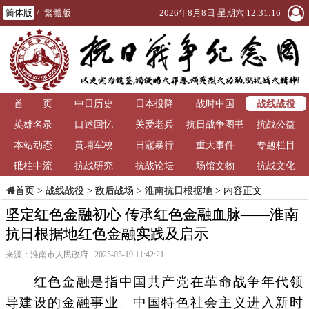
简体版
/
繁體版
2026年8月8日 星期六 12:31:16
战线战役
首 页
中日历史
日本投降
战时中国
英雄名录
口述回忆
关爱老兵
抗日战争图书
抗战公益
本站动态
黄埔军校
日寇暴行
重大事件
馆
专题栏目
砥柱中流
抗战研究
抗战论坛
场馆文物
抗战文化
>
战线战役
>
敌后战场
>
淮南抗日根据地
> 内容正文
首页
坚定红色金融初心 传承红色金融血脉——淮南
抗日根据地红色金融实践及启示
来源：淮南市人民政府 2025-05-19 11:42:21
红色金融是指中国共产党在革命战争年代领
导建设的金融事业。中国特色社会主义进入新时