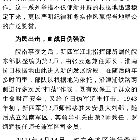
作。这一系列举措不仅使新开辟的根据地迅速稳
定下来，更以严明纪律和务实作风赢得当地群众
的广泛赞誉。
为民出击，血战日伪强敌
皖南事变之后，新四军江北指挥部所属的皖
东部队整编为第2师，由张云逸兼任师长，淮南
抗日根据地由此进入新的发展阶段。在随后两年
多时间里，部队以根据地为依托，沿津浦铁路两
侧进行多次反“扫荡”作战，既有效保卫了群众的
生命财产安全，又给予日伪军沉重打击。1943
年初，新四军第2师师部移驻来安县大刘郢，随
后成立淮南军区，其领导机关由第2师兼任，罗
炳辉接任师长兼军区司令员。
1943年8月14日，对六合地区进行季节