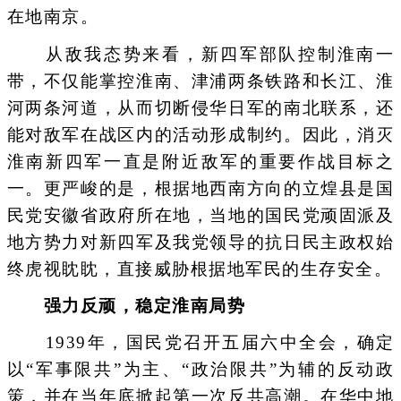
在地南京。
从敌我态势来看，新四军部队控制淮南一
带，不仅能‌掌控‌淮南、津浦两条铁路和长江、淮
河两条河道，从而切断侵华日军的南北联系，还
能对敌军在战区内的活动形成制约。因此，消灭
淮南新四军一直是附近敌军的重要作战目标之
一。更严峻的是，根据地西南方向的立煌县是国
民党安徽省政府所在地，当地的国民党顽固派及
地方势力对新四军及我党领导的抗日民主政权始
终虎视眈眈，直接威胁根据地军民的生存安全。
强力反顽，稳定淮南局势
1939年，国民党召开五届六中全会，确定
以“军事限共”为主、“政治限共”为辅的反动政
策，并在当年底掀起第一次反共高潮。在华中地