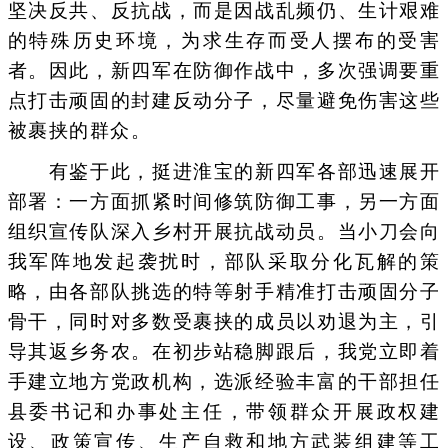
坚决反共、反抗战，而是因战乱频仍、生计艰难
的特殊历史环境，为求生存而受人摆布的受害
者。因此，新四军在防御作战中，多次强调要重
点打击顽固的封建反动分子，尽量避免伤害这些
被裹挟的群众。
有鉴于此，挺进淮宝的新四军各部迅速展开
部署：一方面抓紧时间修筑防御工事，另一方面
组织宣传队深入乡村开展抗战动员。当小刀会向
我军阵地发起袭扰时，部队采取分化瓦解的策
略，由各部队挑选的特等射手精准打击顽固分子
骨干，同时对多数受裹挟的成员以劝退为主，引
导其返乡务农。在初步站稳脚跟后，我党立即着
手建立地方党政机构，选派经验丰富的干部担任
县委书记和办事处主任，带领群众开展政权建
设、政策宣传、生产自救和地方武装组建等工