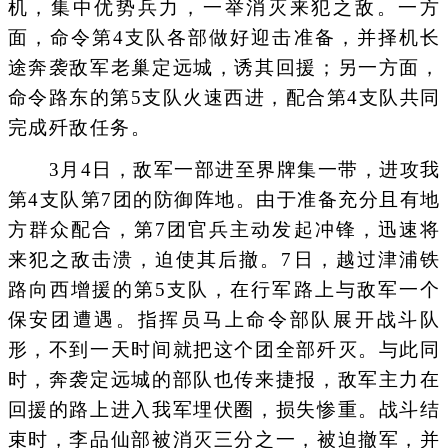
机，集中优势兵力，一举消灭来犯之敌。一方
面，命令第4支队各部做好迎击准备，并择机长
途奔袭敌军老巢定远城，诱其回援；另一方面，
命令路东的第5支队火速西进，配合第4支队共同
完成歼敌任务。
3月4日，敌军一部进至界牌集一带，进攻我
第4支队第7团的防御阵地。由于准备充分且有地
方群众配合，第7团官兵主动发起冲锋，迅速将
来犯之敌击溃，迫使其后撤。7日，越过津浦铁
路向西增援的第5支队，在行军路上与敌军一个
保安团遭遇。指挥员马上命令部队展开战斗队
形，不到一天时间就把这个团全部歼灭。与此同
时，奔袭定远城的部队也传来捷报，敌军主力在
回援的路上进入我军埋伏圈，损失惨重。战斗结
束时，李品仙部被消灭三分之一，被迫撤军，并