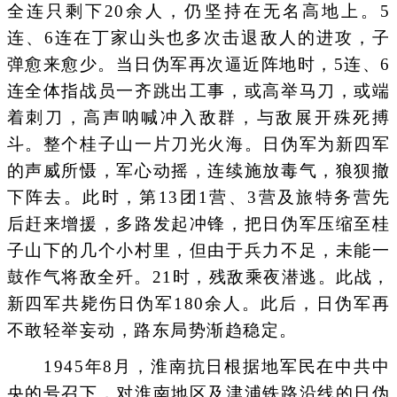
全连只剩下20余人，仍坚持在无名高地上。5
连、6连在丁家山头也多次击退敌人的进攻，子
弹愈来愈少。当日伪军再次逼近阵地时，5连、6
连全体指战员一齐跳出工事，或高举马刀，或端
着刺刀，高声呐喊冲入敌群，与敌展开殊死搏
斗。整个桂子山一片刀光火海。日伪军为新四军
的声威所慑，军心动摇，连续施放毒气，狼狈撤
下阵去。此时，第13团1营、3营及旅特务营先
后赶来增援，多路发起冲锋，把日伪军压缩至桂
子山下的几个小村里，但由于兵力不足，未能一
鼓作气将敌全歼。21时，残敌乘夜潜逃。此战，
新四军共毙伤日伪军180余人。此后，日伪军再
不敢轻举妄动，路东局势渐趋稳定。
1945年8月，淮南抗日根据地军民在中共中
央的号召下，对淮南地区及津浦铁路沿线的日伪