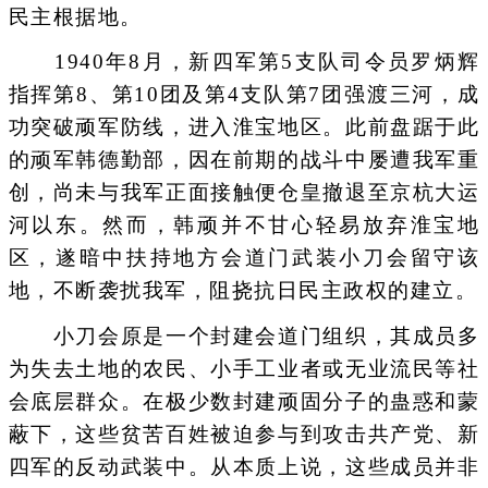
民主根据地。
1940年8月，新四军第5支队司令员罗炳辉
指挥第8、第10团及第4支队第7团强渡三河，成
功突破顽军防线，进入淮宝地区。此前盘踞于此
的顽军韩德勤部，因在前期的战斗中屡遭我军重
创，尚未与我军正面接触便仓皇撤退至京杭大运
河以东。然而，韩顽并不甘心轻易放弃淮宝地
区，遂暗中扶持地方会道门武装小刀会留守该
地，不断袭扰我军，阻挠抗日民主政权的建立。
小刀会原是一个封建会道门组织，其成员多
为失去土地的农民、小手工业者或无业流民等社
会底层群众。在极少数封建顽固分子的蛊惑和蒙
蔽下，这些贫苦百姓被迫参与到攻击共产党、新
四军的反动武装中。从本质上说，这些成员并非