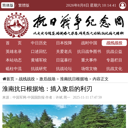
简体版
/
繁體版
2026年8月8日 星期六 10:14:41
战线战役
首 页
中日历史
日本投降
战时中国
英雄名录
口述回忆
关爱老兵
抗日战争图书
抗战公益
本站动态
黄埔军校
日寇暴行
重大事件
馆
专题栏目
砥柱中流
抗战研究
抗战论坛
场馆文物
抗战文化
>
战线战役
>
敌后战场
>
淮南抗日根据地
> 内容正文
首页
淮南抗日根据地：插入敌后的利刃
来源：中国军网-中国国防报 作者：许斌 周一 2025-11-11 17:47:59