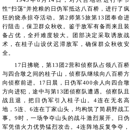
性“扫荡”并抢粮的日伪军抵达八百桥，进行了疯
狂的烧杀掠夺活动。第2师第5旅第13团奉命进
行阻击，保卫群众秋收。鉴于敌军有备而来且装
备占优，全歼难度较大。团部决定采取诱敌战
术，在桂子山设伏迟滞敌军，确保群众秋收安
全。
17日拂晓，第13团2营和侦察队占领八百桥
与四合墩之间的桂子山，侦察队继续向八百桥方
向侦察前进。17日晨，日伪军400余人向四合墩
方向进犯，途中与第13团侦察队遭遇。侦察队且
战且退，把日伪军引入桂子山。4连在无名高
地，5连、6连在丁家山头，均构筑了简易野战工
事。9时，一场争夺山头的战斗激烈展开。日伪
军凭借火力优势猛烈攻击。4连阵地反复争夺，