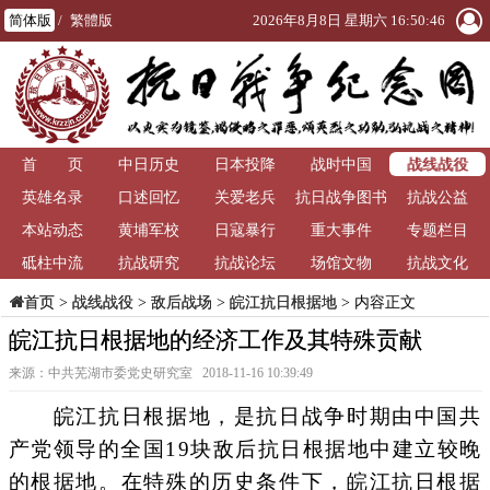
简体版
/
繁體版
2026年8月8日 星期六 16:50:48
战线战役
首 页
中日历史
日本投降
战时中国
英雄名录
口述回忆
关爱老兵
抗日战争图书
抗战公益
本站动态
黄埔军校
日寇暴行
重大事件
馆
专题栏目
砥柱中流
抗战研究
抗战论坛
场馆文物
抗战文化
>
战线战役
>
敌后战场
>
皖江抗日根据地
> 内容正文
首页
皖江抗日根据地的经济工作及其特殊贡献
来源：中共芜湖市委党史研究室 2018-11-16 10:39:49
皖江抗日根据地，是抗日战争时期由中国共
产党领导的全国19块敌后抗日根据地中建立较晚
的根据地。在特殊的历史条件下，皖江抗日根据