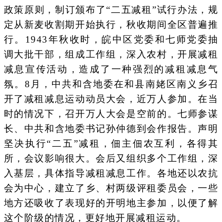
政策原则，制订颁布了“二五减租”试行办法，规
定从新麦收割期开始执行，秋收期间全区普遍推
行。1943年秋收时，皖中区党委和七师党委抽
调大批干部，组成工作组，深入农村，开展减租
减息宣传活动，造成了一种强烈的减租减息气
氛。8月，中共和含地委在和县南姥区南义乡召
开了减租减息运动动员大会，近万人参加。在当
时的情况下，召开万人大会是空前的。七师参谋
长、中共和含地委书记孙仲德到会作报告。声明
坚决执行“二五”减租，佃主佃农互利，各得其
所，会议影响很大。会后又组织多个工作组，深
入基层，具体指导减租减息工作。各地还以农抗
会为中心，建立了乡、村两级评租委员会，一些
地方还吸收了表现好的开明地主参加，以便了解
这个阶级的情况，更好地开展减租运动。