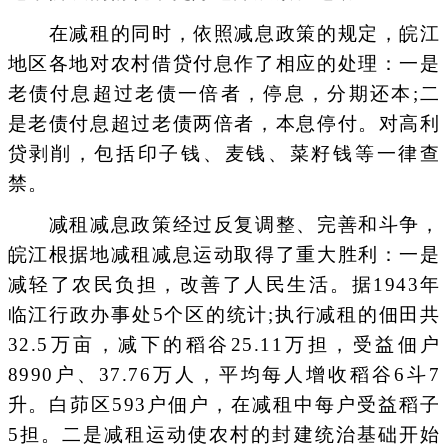
在减租的同时，依照减息政策的规定，皖江
地区各地对农村借贷付息作了相应的处理：一是
老债付息超过老债一倍者，停息，分期还本;二
是老债付息超过老债两倍者，本息停付。对高利
贷剥削，包括印子钱、麦钱、菜籽钱等一律查
禁。
减租减息政策经过反复调整、完善和斗争，
皖江根据地减租减息运动取得了重大胜利：一是
减轻了农民负担，改善了人民生活。据1943年
临江行政办事处5个区的统计;执行减租的佃田共
32.5万亩，减下的稻谷25.11万担，受益佃户
8990户、37.76万人，平均每人增收稻谷6斗7
升。白茆区593户佃户，在减租中每户受益稻子
5担。二是减租运动使农村的封建统治基础开始