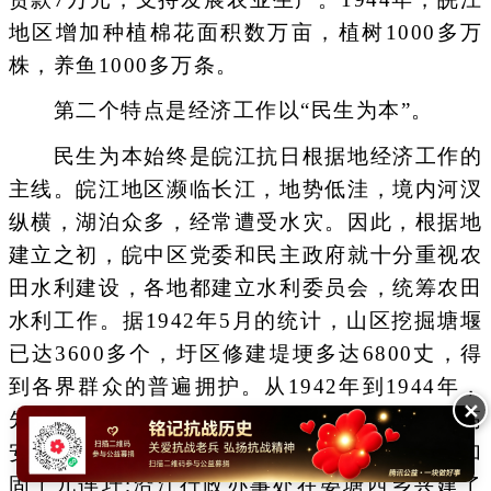
地区增加种植棉花面积数万亩，植树1000多万
株，养鱼1000多万条。
第二个特点是经济工作以“民生为本”。
民生为本始终是皖江抗日根据地经济工作的
主线。皖江地区濒临长江，地势低洼，境内河汊
纵横，湖泊众多，经常遭受水灾。因此，根据地
建立之初，皖中区党委和民主政府就十分重视农
田水利建设，各地都建立水利委员会，统筹农田
水利工作。据1942年5月的统计，山区挖掘塘堰
已达3600多个，圩区修建堤埂多达6800丈，得
到各界群众的普遍拥护。从1942年到1944年，
✕
先后修建的大型水利工程就有：繁昌县组织高
安、孙村等地农民修建了沿江大闸的高安闸，加
固了九连圩;沿江行政办事处在晏塘西乡兴建了