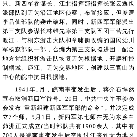
只。新四军参谋长、江北指挥部指挥长张云逸也
派部队到无为沿江地区侦察，布置接应，但屡遭
李品仙部队的袭击破坏。同时，新四军军部派出
第三支队参谋长林维先率第三支队五团三营先行
渡江，与桐东游击大队和章啸衡收编的国民党川
军杨森部队一部，合编为第三支队挺进团，配合
地方党组织和游击队恢复无为根据地，开辟和控
制桐城、庐江、无为交界地区，创建以三官山为
中心的皖中抗日根据地。
1941年1月，皖南事变发生后，蒋介石悍然
宣布取消新四军番号。20日，中共中央军事委员
会发布“重新组建新四军军部的命令”，并决定成
立7个师。5月1日，新四军第七师在无为东乡白
茆洲正式成立(当时部队共有1900余人，其中有
700人是皖南事变发生后突围过江来到无为地区