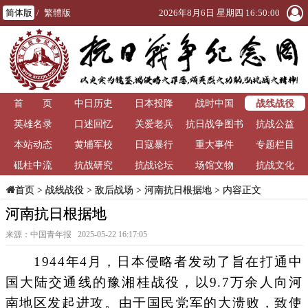
简体版
/
繁體版
2026年8月6日 星期四 16:50:00
战线战役
首 页
中日历史
日本投降
战时中国
英雄名录
口述回忆
关爱老兵
抗日战争图书
抗战公益
本站动态
黄埔军校
日寇暴行
重大事件
馆
专题栏目
砥柱中流
抗战研究
抗战论坛
场馆文物
抗战文化
>
战线战役
>
敌后战场
>
河南抗日根据地
> 内容正文
首页
河南抗日根据地
来源：中国青年报 2025-05-22 16:17:05
1944年4月，日本侵略者发动了旨在打通中
国大陆交通线的豫湘桂战役，以9.7万余人向河
南地区发起进攻。由于国民党军的大溃败，致使