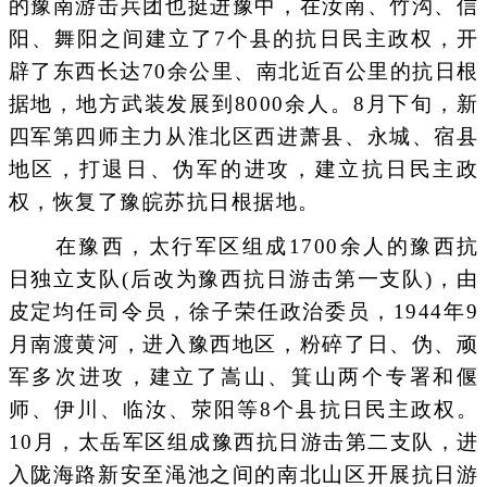
的豫南游击兵团也挺进豫中，在汝南、竹沟、信
阳、舞阳之间建立了7个县的抗日民主政权，开
辟了东西长达70余公里、南北近百公里的抗日根
据地，地方武装发展到8000余人。8月下旬，新
四军第四师主力从淮北区西进萧县、永城、宿县
地区，打退日、伪军的进攻，建立抗日民主政
权，恢复了豫皖苏抗日根据地。
在豫西，太行军区组成1700余人的豫西抗
日独立支队(后改为豫西抗日游击第一支队)，由
皮定均任司令员，徐子荣任政治委员，1944年9
月南渡黄河，进入豫西地区，粉碎了日、伪、顽
军多次进攻，建立了嵩山、箕山两个专署和偃
师、伊川、临汝、荥阳等8个县抗日民主政权。
10月，太岳军区组成豫西抗日游击第二支队，进
入陇海路新安至渑池之间的南北山区开展抗日游