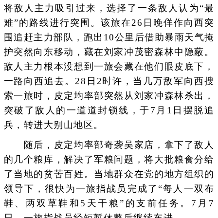
将敌人主力吸引过来，选择了一条敌人认为“最
难”的路线进行突围。该旅在26日晚佯作向西突
围追赶主力部队，跑出10公里后借助暴雨天气掩
护突然向东移动，藏在刘家冲茂密森林中隐蔽。
敌人主力根本没想到一旅会藏在他们眼皮底下，
一路向西追去。28日2时许，当几万敌军向西搜
索一旅时，皮定均率部突然从刘家冲森林杀出，
突破了敌人的一道道封锁线，于7月1日摆脱追
兵，转进大别山地区。
随后，皮定均率部奇袭吴家店，拿下了敌人
的几个粮库，解决了军粮问题，将大批粮食分给
了当地的贫苦百姓。当地群众在党的地方组织的
领导下，很快为一旅指战员完成了“每人一双布
鞋、两双草鞋和5天干粮”的支前任务。7月7
日，一旅指战员经短暂休整后继续东进。