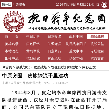
简体版
/
繁體版
2026年8月6日 星期四 21:41:43
战线战役
首 页
中日历史
日本投降
战时中国
英雄名录
口述回忆
关爱老兵
抗日战争图书
抗战公益
本站动态
黄埔军校
日寇暴行
重大事件
馆
专题栏目
砥柱中流
抗战研究
抗战论坛
场馆文物
抗战文化
>
战线战役
>
敌后战场
>
鄂豫皖抗日根据地
> 内容正文
首页
中原突围，皮旅铁流千里建功
来源：人民政协网 作者:吴小龙 2022-10-14 14:56:26
1944年8月，皮定均奉命率豫西抗日游击支
队挺进豫西，仅经月余奋战即在豫西打开了局
面，会同兄弟部队建立了豫西抗日根据地。