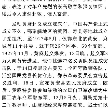
志，表达了对革命先烈的崇高敬意和深切缅怀，
读后令人肃然起敬，催人奋进。
发动黄麻起义成立鄂东军。中国共产党正式
成立不久，鄂豫皖地区的黄冈、寿县等地就成立
了党组织。至1927年5月，仅鄂东北的黄安、麻
城等11个县委，就下辖26个区委、69个支部。
1927年11月，黄麻起义爆发。13日晚，起义军3
万人向黄安进发。他们挑选77名义勇队员组成突
击队，于14日凌晨攻占黄安，全歼守敌警备队，
活捉国民党县长贺守忠。鄂东革命委员会宣告起
义胜利。18日，宣布黄安县农民政府成立，随
后，黄麻特委将参加暴动的农民自卫军改编为中
国工农革命军鄂东军。12月5日夜，国民党第十
二军教导师，由麻城经宋埠奔袭黄安。战士们以