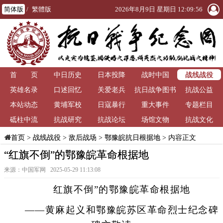
简体版
/
繁體版
2026年8月9日 星期日 12:09:57
战线战役
首 页
中日历史
日本投降
战时中国
英雄名录
口述回忆
关爱老兵
抗日战争图书
抗战公益
本站动态
黄埔军校
日寇暴行
重大事件
馆
专题栏目
砥柱中流
抗战研究
抗战论坛
场馆文物
抗战文化
>
战线战役
>
敌后战场
>
鄂豫皖抗日根据地
> 内容正文
首页
“红旗不倒”的鄂豫皖革命根据地
来源：中国军网 2025-05-29 11:13:08
红旗不倒”的鄂豫皖革命根据地
——黄麻起义和鄂豫皖苏区革命烈士纪念碑