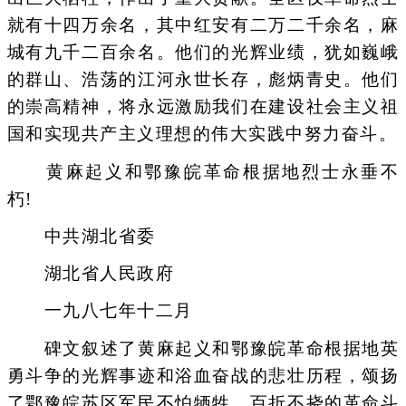
就有十四万余名，其中红安有二万二千余名，麻
城有九千二百余名。他们的光辉业绩，犹如巍峨
的群山、浩荡的江河永世长存，彪炳青史。他们
的崇高精神，将永远激励我们在建设社会主义祖
国和实现共产主义理想的伟大实践中努力奋斗。
黄麻起义和鄂豫皖革命根据地烈士永垂不
朽!
中共湖北省委
湖北省人民政府
一九八七年十二月
碑文叙述了黄麻起义和鄂豫皖革命根据地英
勇斗争的光辉事迹和浴血奋战的悲壮历程，颂扬
了鄂豫皖苏区军民不怕牺牲、百折不挠的革命斗