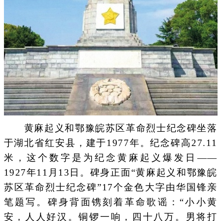
黄麻起义和鄂豫皖苏区革命烈士纪念碑坐落
于湖北省红安县，建于1977年。纪念碑高27.11
米，这个数字是为纪念黄麻起义爆发日——
1927年11月13日。碑身正面“黄麻起义和鄂豫皖
苏区革命烈士纪念碑”17个金色大字由华国锋亲
笔题写。碑身背面镌刻着革命歌谣：“小小黄
安，人人好汉。铜锣一响，四十八万。男将打