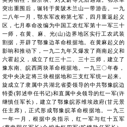
突出重围后，辗转于黄陂木兰山一带游击。一九
二八年一月，鄂东军改称第七军，四月重返起义
区，七月奉命改编为中国工农红军第十一军三十
一师，在黄、麻、光(山)边界地区实行工农武装
割据，开辟了鄂豫边革命根据地。在黄麻起义的
影响和推动下，一九二九年又爆发了商南起义和
六霍起义，成立了红三十二、三十三师，建立了
豫东南、皖西两块革命根据地。一九三〇年春，
党中央决定将三块根据地和三支红军统一起来。
旋成立了隶属中共湖北省委领导的中共鄂豫皖边
特委(郭述申任书记)和直属中央领导的红一军(许
继慎任军长)，建立了鄂豫皖苏维埃政府(甘元景
任主席)，正式形成鄂豫皖革命根据地。一九三
一年一月，根据中央指示，红一军与红十五军