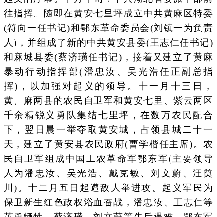
往指挥。随即在黄安七里坪成立中共黄麻区特委
(符向一任书记)和鄂东革命委员会(刘镇一为负责
人)，并组成了新的中共黄安县委(王志仁任书记)
和麻城县委(蔡济璜任书记)，接着又建立了黄麻
暴动行动指挥部(潘忠汝、吴光浩任正副总指
挥)，以加强对起义的领导。十一月十三日，
黄、麻两县的农民自卫军和黄安七里、紫云两区
千余精锐义勇队集结七里坪，在数万农民配合
下，翌日晨一举夺取黄安城，占领县城二十一
天，建立了黄安县农民政府(曹学楷任主席)。农
民自卫军组成中国工农革命军鄂东军(主要领导
人为潘忠汝、吴光浩、戴克敏、刘文蔚、汪奠
川)。十二月五日起遭敌大举进攻。起义军民为
保卫新生红色政权浴血奋战，潘忠汝、王志仁等
英勇牺牲，蔡济璜、刘文蔚等先后遇难。鄂东军