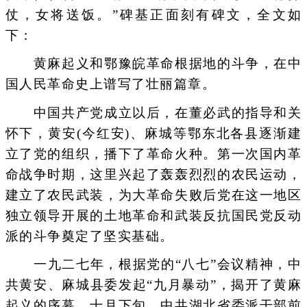
仗，女将送饭。”碑基正面刻有碑文，全文如
下：
黄麻起义和鄂豫皖革命根据地的斗争，在中
国人民革命史上谱写了壮丽篇章。
中国共产党成立以后，在董必武的指导和关
怀下，黄安(今红安)、麻城等鄂东北各县逐渐建
立了党的组织，播下了革命火种。第一次国内革
命战争时期，这里兴起了轰轰烈烈的农民运动，
建立了农民武装，为大革命失败后党在这一地区
独立领导开展的土地革命和武装反抗国民党反动
派的斗争奠定了坚实基础。
一九二七年，根据党的“八七”会议精神，中
共黄安、麻城县委发起“九月暴动”，揭开了黄麻
起义的序幕。十月下旬，中共湖北省委派干部前