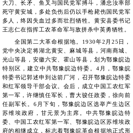
大刀、长矛、鱼叉与国民党军搏斗，潘忠汝率部
死守黄安城，多处负伤后仍以手枪毙伤国民党军
多人，终因失血过多而壮烈牺牲。黄安县委书记
王志仁在指挥工农革命军与敌拼杀中英勇牺牲。
全国第二大革命根据地。1930年2月25日，
党中央决定将湖北黄安、麻城等县，河南商城、
光山等县，安徽六安、霍山等县，划为鄂豫皖边
特别区，建立中共鄂豫皖边特委。4月，鄂豫皖
特委书记郭述申到达箭厂河，召开鄂豫皖边特委
和红军领导干部会议。会后，成立中国工农红军
第一军，许继慎任军长，曹大骏任政委，徐向前
任副军长。6月下旬，鄂豫皖边区选举产生边区
苏维埃政府，甘元景为主席。中共鄂豫皖边特
委、中国工农红军第一军、鄂豫皖边区苏维埃政
府的相继成立，标志着鄂豫皖革命根据地正式形