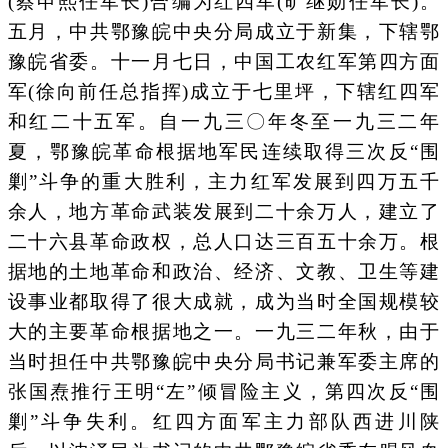
(蔡申熙任军长)合编为红四军(旷继勋任军长)。
五月，中共鄂豫皖中央分局成立于新集，下辖鄂
豫皖省委。十一月七日，中国工农红军第四方面
军(徐向前任总指挥)成立于七里坪，下辖红四军
和红二十五军。自一九三〇年冬至一九三二年
夏，鄂豫皖革命根据地军民连续取得三次反“围
剿”斗争的重大胜利，主力红军发展到四万五千
余人，地方革命武装发展到二十余万人，建立了
二十六县革命政权，总人口达三百五十余万。根
据地的土地革命和政治、经济、文教、卫生等建
设事业都取得了很大成就，成为当时全国规模较
大的主要革命根据地之一。一九三二年秋，由于
当时担任中共鄂豫皖中央分局书记兼军委主席的
张国焘推行王明“左”倾冒险主义，第四次反“围
剿”斗争失利。红四方面军主力部队西进川陕