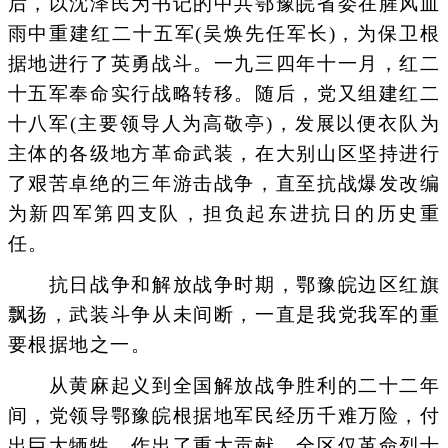
后，以沈泽民为书记的中共鄂豫皖省委在腥风血
雨中重建红二十五军(吴焕先任军长)，为保卫根
据地进行了英勇战斗。一九三四年十一月，红二
十五军奉命实行战略转移。随后，党又组建红二
十八军(主要领导人为高敬亭)，发展以便衣队为
主体的各级地方革命武装，在大别山区坚持进行
了艰苦卓绝的三年游击战争，直至抗战爆发改编
为新四军第四支队，担负起东进抗日的历史重
任。
抗日战争和解放战争时期，鄂豫皖边区红旗
飘扬，武装斗争从未间断，一直是我党我军的重
要根据地之一。
从黄麻起义到全国解放战争胜利的二十二年
间，党领导鄂豫皖根据地军民经历千难万险，付
出巨大牺牲，作出了重大贡献。全区仅革命烈士