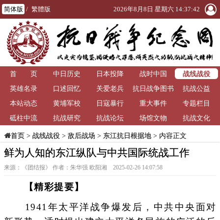
简体版
/
繁體版
2026年8月8日 星期六 14:37:42
战线战役
首 页
中日历史
日本投降
战时中国
英雄名录
口述回忆
关爱老兵
抗日战争图书
抗战公益
本站动态
黄埔军校
日寇暴行
重大事件
馆
专题栏目
砥柱中流
抗战研究
抗战论坛
场馆文物
抗战文化
>
战线战役
>
敌后战场
>
东江抗日根据地
> 内容正文
首页
鲜为人知的东江纵队与中共国际统战工作
来源：《团结报》 作者：朱华强 欧阳湘 2025-02-26 14:07:58
【精彩提要】
1941年太平洋战争爆发后，中共中央面对