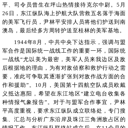
平、司令员曾生在坪山热情接待克尔中尉。5月
26日，东江纵队海上护航大队营救五名落于海面
的美军飞行员，尹林平安排人员将他们护送到南
澳岛，最后经多方周转护送至桂林的美军基地。
1944年8月，中共中央下达指示，强调与盟
军合作是国际统一战线工作的重要一环，国际统
一战线“尤以美为最密，美军人员来我边区及敌
后根据地的理由，为有对敌侦察和救护行动之需
要，准此可争取其逐渐扩张到对敌作战方面的合
作和援助”。10月，美国第十四航空队成员欧戴
义抵达惠阳，希望在东江地区“建立电台收集各
种情报气象报告”。对于与盟军合作事宜，尹林
平高度重视，要求东江纵队成立联络处，专门搜
集、汇总与分析广东沿岸及珠江三角洲敌占区的
情报工作。东江纵队联络站成立后，在11个月的