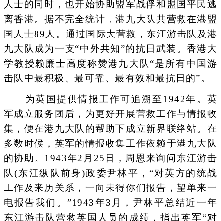
人士的同时，也开始协助盟军战俘和盟国平民逃
离香港。据不完全统计，港九大队共营救在港盟
国人士89人。通过国际大营救，东江游击队及港
九大队成为一支“中外共知”的抗日武装。香港大
学教授赖廉士高度称赞港九大队“是所有中国游
击队中最积极、最可靠、最有效和最抗日的”。
为英国提供情报工作可追溯至1942年。英
军成立服务团后，为更好开展营救工作与情报收
集，便在港九大队的帮助下成立新界联络站。在
多数时候，英军的情报收集工作依赖于港九大队
的协助。1943年2月25日，周恩来询问东江游击
队(东江纵队前身)政委尹林平，“对英方的统战
工作及来历关系，一向未得你们报告，望单来一
电报告我们。”1943年3月，尹林平总结近一年
东江游击队营救英国人员的成绩，指出英军“对