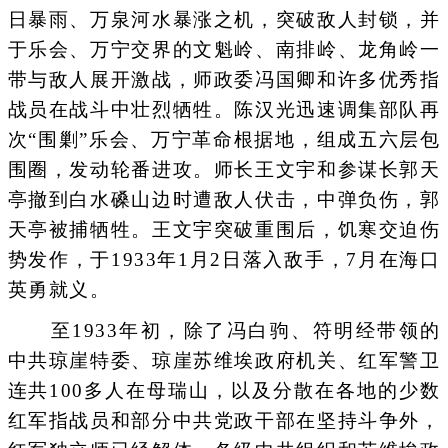
日暴雨、万泉河水暴涨之机，突破敌人封锁，并
于乐会、万宁交界的文魁岭、南排岭、龙角岭一
带与敌人展开激战，师政委冯国卿和许多优秀指
战员在战斗中壮烈牺牲。陈汉光迅速调集部队再
次“围剿”乐会、万宁革命根据地，组成五六层包
围圈，发动轮番进攻。师长王文宇和参谋长郭天
亭撤到白水磉山边时遭敌人伏击，中弹负伤，郭
天亭被捕牺牲。王文宇突破重围后，饥寒交迫伤
势发作，于1933年1月2日落入敌手，7月在海口
英勇就义。
至1933年初，除了冯白驹、符明经带领的
中共琼崖特委、琼崖苏维埃政府机关、红军警卫
连共100多人在母瑞山，以及分散在各地的少数
红军指战员和部分中共党政干部在坚持斗争外，