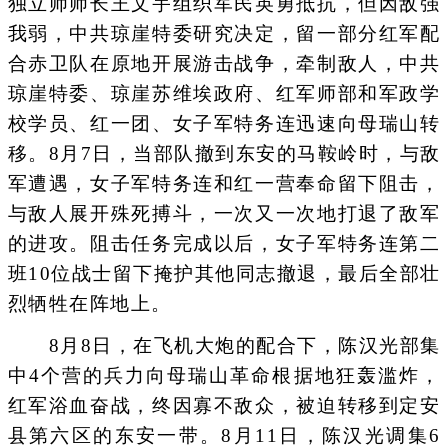
独立师师长王文宇组织军民英勇抵抗，但因敌强
我弱，中共琼崖特委研究决定，留一部分红军配
合赤卫队在原地开展游击战争，牵制敌人，中共
琼崖特委、琼崖苏维埃政府、红军师部和军政学
校学员、红一团、女子军特务连迅速向母瑞山转
移。8月7日，当部队撤到东安的马鞍岭时，与敌
军遭遇，女子军特务连和红一营奉命留下阻击，
与敌人展开殊死搏斗，一次又一次地打退了敌军
的进攻。阻击任务完成以后，女子军特务连第二
班10位战士留下掩护其他同志撤退，最后全部壮
烈牺牲在阵地上。
8月8日，在飞机大炮的配合下，陈汉光部集
中4个营的兵力向母瑞山革命根据地狂轰滥炸，
红军浴血奋战，终因寡不敌众，被迫转移到定安
县第六区的东安一带。8月11日，陈汉光调集6