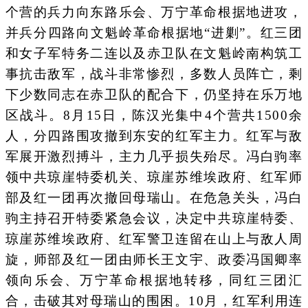
个营的兵力向东路乐会、万宁革命根据地进攻，
并兵分四路向文魁岭革命根据地“进剿”。红三团
和女子军特务二连以及赤卫队在文魁岭南构筑工
事抗击敌军，战斗非常惨烈，多数人员阵亡，剩
下少数同志在赤卫队的配合下，仍坚持在乐万地
区战斗。8月15日，陈汉光集中4个营共1500余
人，分四路围攻撤到东安的红军主力。红军与敌
军展开激烈搏斗，主力几乎损失殆尽。冯白驹率
领中共琼崖特委机关、琼崖苏维埃政府、红军师
部及红一团再次撤回母瑞山。在危急关头，冯白
驹主持召开特委紧急会议，决定中共琼崖特委、
琼崖苏维埃政府、红军警卫连留在山上与敌人周
旋，师部及红一团由师长王文宇、政委冯国卿率
领向乐会、万宁革命根据地转移，同红三团汇
合，击破其对母瑞山的围困。10月，红军利用连