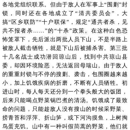
各地党组织联系。但由于敌人在军事上“围剿”封
锁，同时还在各地成立了“清共委员会”，大
搞“区乡联防”“十户联保”，规定“通共者杀，见
共不报者杀……”的“十杀”政策。在这种白色恐
怖笼罩下，先后派出两批人员下山，不是半路上
被敌人截击牺牲，就是下山后被捕杀害。第三批
十几名战士成功潜回琼山后，找到中共琼山县
委，却因环境险恶，无法返回母瑞山。由于敌人
的重重封锁与不停的搜剿、袭击，包围圈越来越
小，加上饥饿疾病的折磨，不断有人员牺牲。初
进山时，每人每天还分到一个拳头般大的饭团，
后来只能喝点野菜锅巴煮的清汤。饥饿成了最致
命的问题，只能趁敌人没有搜山的时候采野菜、
捞青苔和浮萍、折山笋，或下河沟摸鱼，上树掏
鸟蛋充饥。山中有一种叫假茼蒿的野菜，他们就