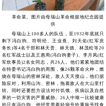
革命菜。图片由母瑞山革命根据地纪念园提
供
母瑞山上100多人的队伍，至1932年底就只
剩下冯白驹、符明经、王业熹、刘天佑(红军庶
务长)等4名干部和林天贵、林天德、林茂松等20
名红军战士以及王惠周(冯白驹妻子)、李月凤(红
军炊事员)2名女同志，共26人。他们紧紧地团结
在特委书记冯白驹的周围，像26颗革命火种，燃
烧在母瑞山的密林深处。敌人天天搜山，他们据
险应对，利用山沟、密林，拖着敌人在大山里打
转。同时还要想方设法对付饥饿、疾病以及自然
界的一切灾害的严重威胁。26人中唯一比较健康
的只有冯白驹。他经常带着轻病号给重病号找食