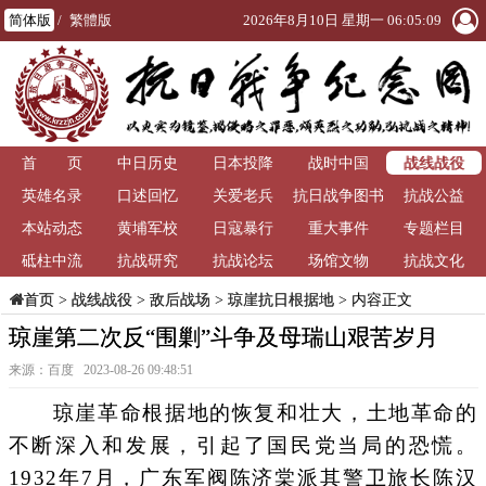
简体版
/
繁體版
2026年8月10日 星期一 06:05:10
战线战役
首 页
中日历史
日本投降
战时中国
英雄名录
口述回忆
关爱老兵
抗日战争图书
抗战公益
本站动态
黄埔军校
日寇暴行
重大事件
馆
专题栏目
砥柱中流
抗战研究
抗战论坛
场馆文物
抗战文化
>
战线战役
>
敌后战场
>
琼崖抗日根据地
> 内容正文
首页
琼崖第二次反“围剿”斗争及母瑞山艰苦岁月
来源：百度 2023-08-26 09:48:51
琼崖革命根据地的恢复和壮大，土地革命的
不断深入和发展，引起了国民党当局的恐慌。
1932年7月，广东军阀陈济棠派其警卫旅长陈汉