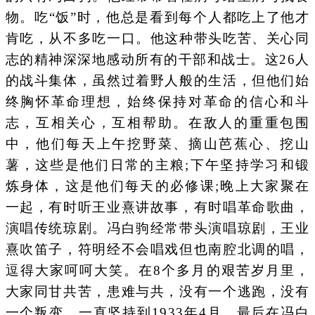
物。吃“饭”时，他总是看到每个人都吃上了他才
肯吃，从不多吃一口。他这种带头吃苦、关心同
志的精神深深地感动所有的干部和战士。这26人
的战斗集体，虽然过着野人般的生活，但他们始
终胸怀革命理想，始终保持对革命的信心和斗
志，互相关心，互相帮助。在敌人的重重包围
中，他们每天上午挖野菜、摘山芭蕉心、挖山
薯，这些是他们日常的主粮;下午坚持学习和锻
炼身体，这是他们每天的必修课;晚上大家聚在
一起，有时听王业熹讲故事，有时唱革命歌曲，
演唱传统琼剧。冯白驹经常带头演唱琼剧，王业
熹吹笛子，符明经不会唱戏但也南腔北调的唱，
逗得大家呵呵大笑。在8个多月的艰苦岁月里，
大家同甘共苦，患难与共，没有一个逃跑，没有
一个叛变，一直坚持到1933年4月，最后在冯白