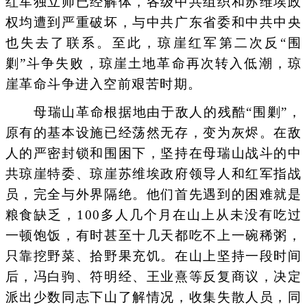
红军独立师已经解体，各级中共组织和苏维埃政
权均遭到严重破坏，与中共广东省委和中共中央
也失去了联系。至此，琼崖红军第二次反“围
剿”斗争失败，琼崖土地革命再次转入低潮，琼
崖革命斗争进入空前艰苦时期。
母瑞山革命根据地由于敌人的残酷“围剿”，
原有的基本设施已经荡然无存，变为灰烬。在敌
人的严密封锁和围困下，坚持在母瑞山战斗的中
共琼崖特委、琼崖苏维埃政府领导人和红军指战
员，完全与外界隔绝。他们首先遇到的困难就是
粮食缺乏，100多人几个月在山上从未没有吃过
一顿饱饭，有时甚至十几天都吃不上一碗稀粥，
只靠挖野菜、拾野果充饥。在山上坚持一段时间
后，冯白驹、符明经、王业熹等反复商议，决定
派出少数同志下山了解情况，收集失散人员，同