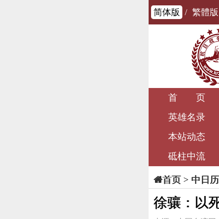
简体版
/
繁體版
首 页
英雄名录
本站动态
砥柱中流
>
中日历
首页
徐骧：以