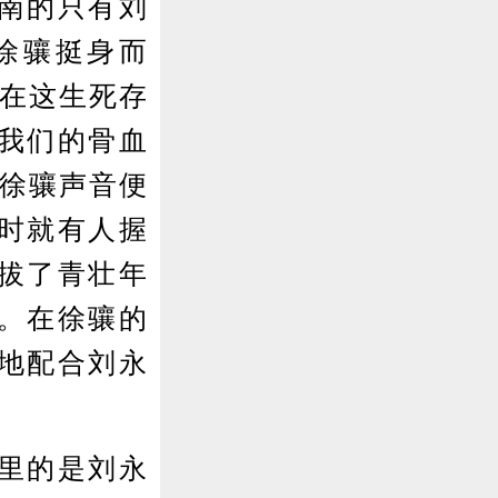
南的只有刘
徐骧挺身而
“在这生死存
我们的骨血
，徐骧声音便
时就有人握
拔了青壮年
长。在徐骧的
地配合刘永
里的是刘永