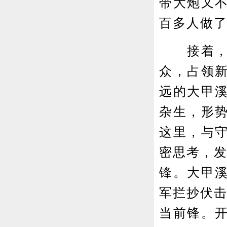
带大炮又
百多人做
接着，更
众，占领
远的大甲
杂生，形
这里，与
密思考，发
锋。大甲
军拦抄伏击
当前锋。