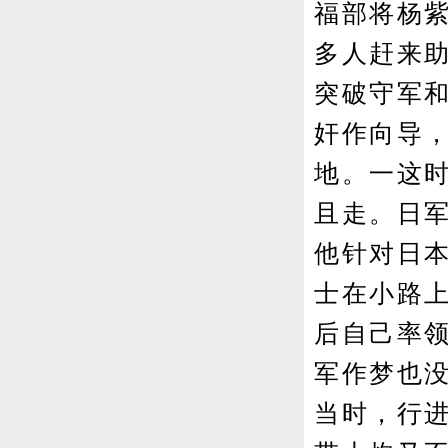
福部将杨
多人赶来
突破守军
奸作向导
地。一这
且走。日
他针对日
士在小路
后自己率
军作梦也没
当时，行