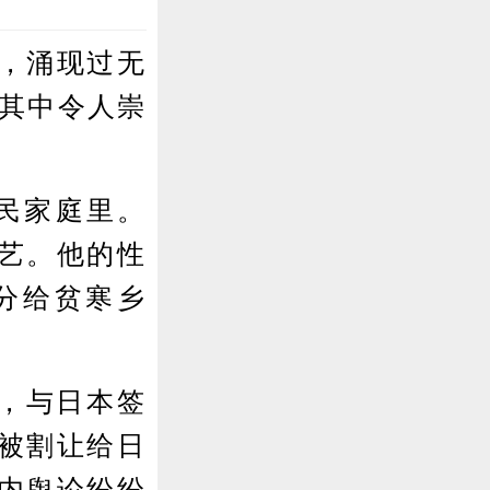
，涌现过无
是其中令人崇
农民家庭里。
艺。他的性
分给贫寒乡
，与日本签
被割让给日
内舆论纷纷