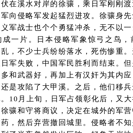
埋伏在溪水对岸的徐骧，乘日军刚刚渡
义军向侵略军发起猛烈进攻。徐骧身先
，义军战士也个个勇猛冲杀，无不以一
响成一片。日本侵略军象惊弓之鸟，
大乱，不少士兵纷纷落水，死伤惨重。
以日军失败，中国军民胜利而结束。但
人多和武器好，再加上有汉奸为其内应
，还是攻陷了大甲溪。之后，他们移兵
。10月上旬，日军占领彰化后，又
。徐骧和守将商议，决定在城外的军营
炸药，然后弃营撤回城里。侵略者不知