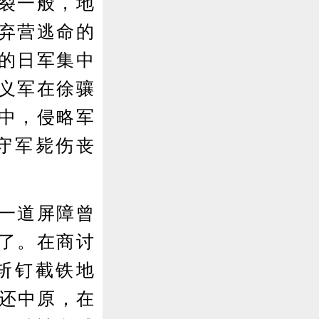
裂一般，地
弃营逃命的
的日军集中
义军在徐骧
中，侵略军
守军毙伤丧
一道屏障曾
了。在商讨
斩钉截铁地
生还中原，在