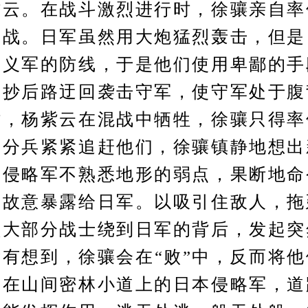
紫云。在战斗激烈进行时，徐骧亲自率
助战。日军虽然用大炮猛烈轰击，但是
和义军的防线，于是他们使用卑鄙的手
，抄后路迂回袭击守军，使守军处于腹
时，杨紫云在混战中牺牲，徐骧只得率
军分兵紧紧追赶他们，徐骧镇静地想出
本侵略军不熟悉地形的弱点，果断地命
上故意暴露给日军。以吸引住敌人，拖
领大部分战士绕到日军的背后，发起突
有想到，徐骧会在“败”中，反而将
进在山间密林小道上的日本侵略军，道