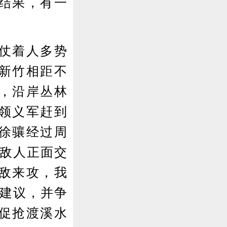
结果，有一
仗着人多势
新竹相距不
，沿岸丛林
领义军赶到
徐骧经过周
与敌人正面交
敌来攻，我
的建议，并争
促抢渡溪水