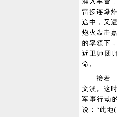
涌入军营
雷接连爆
途中，又
炮火轰击
的率领下
近卫师团
命。
接着，日
文溪。这
军事行动
说：“此地