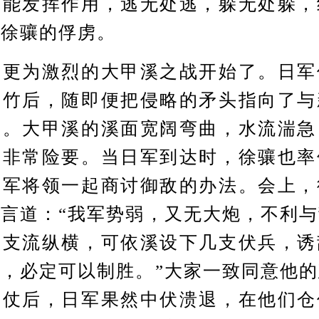
不能发挥作用，逃无处逃，躲无处躲，
了徐骧的俘虏。
为激烈的大甲溪之战开始了。日军
新竹后，随即便把侵略的矛头指向了与
溪。大甲溪的溪面宽阔弯曲，水流湍急
势非常险要。当日军到达时，徐骧也率
守军将领一起商讨御敌的办法。会上，
言道：“我军势弱，又无大炮，不利
溪支流纵横，可依溪设下几支伏兵，诱
，必定可以制胜。”大家一致同意他
开仗后，日军果然中伏溃退，在他们仓