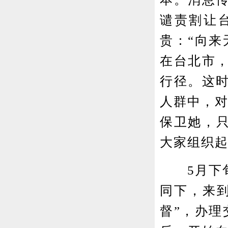
谴责割让
贵：“向来
在台北市
行径。这
人群中，对
保卫她，只
大家组织
5月下旬
同下，来
督”，办理