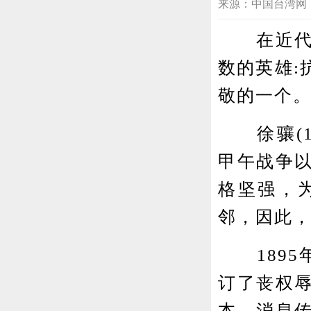
来源：中国台湾网 2021
在近代中
数的英雄:
敬的一个
徐骧(18
甲午战争
格坚强，
邻，因此
1895
订了丧权
本。消息