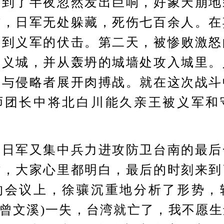
，到了半夜忽然发出巨响，好象天崩地
炸，日军无处躲藏，死伤七百余人。在
遭到义军的伏击。第二天，被惨败激怒
嘉义城，并从轰坍的城墙处攻入城里。
，与侵略者展开肉搏战。就在这次战斗
师团长中将北白川能久亲王被义军和
军又集中兵力进攻防卫台南的最后
时，大家心里都明白，最后的时刻来到
的会议上，徐骧沉重地分析了形势，
(曾文溪)一失，台湾就亡了，我不愿