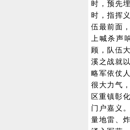
时，预先
时，指挥
伍最前面
上喊杀声
顾，队伍
溪之战就
略军依仗
很大力气
区重镇彰化
门户嘉义
量地雷、