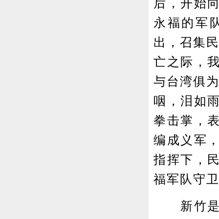
后，开始
永福的军
出，召集民
亡之际，
与台湾俱为
咽，泪如
拳击掌，
编成义军，
指挥下，
福军队守
新竹是日