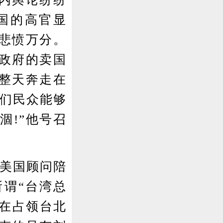
国的高官显
是悲愤万分。
政府的卖国
整天奔走在
我们民众能够
涸!”他号召
美国顾问陪
谓“台湾总
军在占领台北